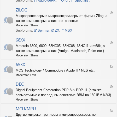
Subforums:
Radio-86RK
,
Orion
,
Specialist
I
N
ZILOG
T
F
Микропроцессоры и микроконтроллеры от фирмы Zilog, а
E
e
L
также компьютеры на них построенные
e
d
Moderator:
Shaos
-
Subforums:
Sprinter
,
ZX
,
MSX
Z
I
68XX
L
F
Motorola 6800, 6809, 68HC05, 68HC08, 68HC11 и m68k, а
O
e
G
также компьютеры на них (Amiga, Macintosh, Palm etc.)
e
d
Moderator:
Shaos
-
6
65XX
F
8
MOS Technology / Commodore / Apple II / NES etc.
e
X
Moderator:
Lavr
e
X
d
DEC
-
F
6
Digital Equipment Corporation PDP-8 & PDP-11 (а также
e
5
совместимые с последним советские ЭВМ на 1801ВМ1/2/3)
e
X
d
Moderator:
Shaos
X
-
D
MCU/MPU
F
E
Другие микроконтроллеры и микропроцессоры, не
e
C