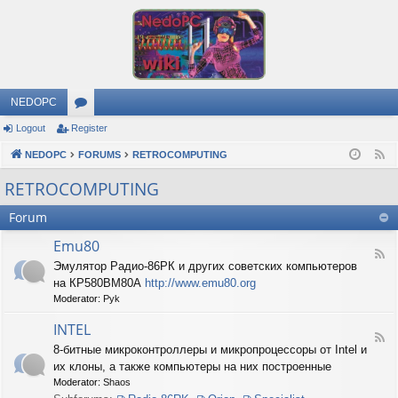
NEDOPC
Logout
Register
or
NEDOPC
u
FORUMS
RETROCOMPUTING
F
e
m
RETROCOMPUTING
e
s
Forum
d
Emu80
F
Эмулятор Радио-86РК и других советских компьютеров
e
на КР580ВМ80А
http://www.emu80.org
e
d
Moderator:
Pyk
-
E
INTEL
F
m
8-битные микроконтроллеры и микропроцессоры от Intel и
e
u
их клоны, а также компьютеры на них построенные
e
8
d
0
Moderator:
Shaos
-