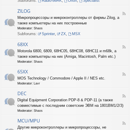
Subforums:
Radio-86RK
,
Orion
,
Specialist
I
N
ZILOG
T
F
Микропроцессоры и микроконтроллеры от фирмы Zilog, а
E
e
L
также компьютеры на них построенные
e
d
Moderator:
Shaos
-
Subforums:
Sprinter
,
ZX
,
MSX
Z
I
68XX
L
F
Motorola 6800, 6809, 68HC05, 68HC08, 68HC11 и m68k, а
O
e
G
также компьютеры на них (Amiga, Macintosh, Palm etc.)
e
d
Moderator:
Shaos
-
6
65XX
F
8
MOS Technology / Commodore / Apple II / NES etc.
e
X
Moderator:
Lavr
e
X
d
DEC
-
F
6
Digital Equipment Corporation PDP-8 & PDP-11 (а также
e
5
совместимые с последним советские ЭВМ на 1801ВМ1/2/3)
e
X
d
Moderator:
Shaos
X
-
D
MCU/MPU
F
E
Другие микроконтроллеры и микропроцессоры, не
e
C