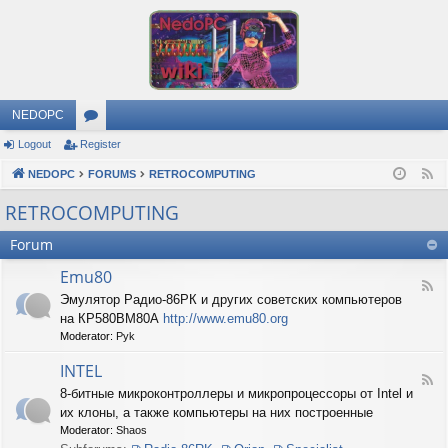
NEDOPC
Logout
Register
or
NEDOPC
u
FORUMS
RETROCOMPUTING
F
e
m
RETROCOMPUTING
e
s
Forum
d
Emu80
F
Эмулятор Радио-86РК и других советских компьютеров
e
на КР580ВМ80А
http://www.emu80.org
e
d
Moderator:
Pyk
-
E
INTEL
F
m
8-битные микроконтроллеры и микропроцессоры от Intel и
e
u
их клоны, а также компьютеры на них построенные
e
8
d
0
Moderator:
Shaos
-