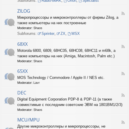
Subforums:
Radio-86RK
,
Orion
,
Specialist
I
N
ZILOG
T
F
Микропроцессоры и микроконтроллеры от фирмы Zilog, а
E
e
L
также компьютеры на них построенные
e
d
Moderator:
Shaos
-
Subforums:
Sprinter
,
ZX
,
MSX
Z
I
68XX
L
F
Motorola 6800, 6809, 68HC05, 68HC08, 68HC11 и m68k, а
O
e
G
также компьютеры на них (Amiga, Macintosh, Palm etc.)
e
d
Moderator:
Shaos
-
6
65XX
F
8
MOS Technology / Commodore / Apple II / NES etc.
e
X
Moderator:
Lavr
e
X
d
DEC
-
F
6
Digital Equipment Corporation PDP-8 & PDP-11 (а также
e
5
совместимые с последним советские ЭВМ на 1801ВМ1/2/3)
e
X
d
Moderator:
Shaos
X
-
D
MCU/MPU
F
E
Другие микроконтроллеры и микропроцессоры, не
e
C