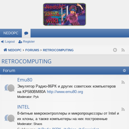
NEDOPC
Logout
Register
or
NEDOPC
u
FORUMS
RETROCOMPUTING
F
e
m
RETROCOMPUTING
e
s
Forum
d
Emu80
F
Эмулятор Радио-86РК и других советских компьютеров
e
на КР580ВМ80А
http://www.emu80.org
e
d
Moderator:
Pyk
-
E
INTEL
F
m
8-битные микроконтроллеры и микропроцессоры от Intel и
e
u
их клоны, а также компьютеры на них построенные
e
8
d
0
Moderator:
Shaos
-