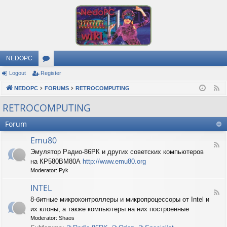
NEDOPC
Logout
Register
or
NEDOPC
u
FORUMS
RETROCOMPUTING
F
e
m
RETROCOMPUTING
e
s
Forum
d
Emu80
F
Эмулятор Радио-86РК и других советских компьютеров
e
на КР580ВМ80А
http://www.emu80.org
e
d
Moderator:
Pyk
-
E
INTEL
F
m
8-битные микроконтроллеры и микропроцессоры от Intel и
e
u
их клоны, а также компьютеры на них построенные
e
8
d
0
Moderator:
Shaos
-