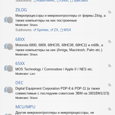
Subforums:
Radio-86RK
,
Orion
,
Specialist
I
N
ZILOG
T
F
Микропроцессоры и микроконтроллеры от фирмы Zilog, а
E
e
L
также компьютеры на них построенные
e
d
Moderator:
Shaos
-
Subforums:
Sprinter
,
ZX
,
MSX
Z
I
68XX
L
F
Motorola 6800, 6809, 68HC05, 68HC08, 68HC11 и m68k, а
O
e
G
также компьютеры на них (Amiga, Macintosh, Palm etc.)
e
d
Moderator:
Shaos
-
6
65XX
F
8
MOS Technology / Commodore / Apple II / NES etc.
e
X
Moderator:
Lavr
e
X
d
DEC
-
F
6
Digital Equipment Corporation PDP-8 & PDP-11 (а также
e
5
совместимые с последним советские ЭВМ на 1801ВМ1/2/3)
e
X
d
Moderator:
Shaos
X
-
D
MCU/MPU
F
E
Другие микроконтроллеры и микропроцессоры, не
e
C