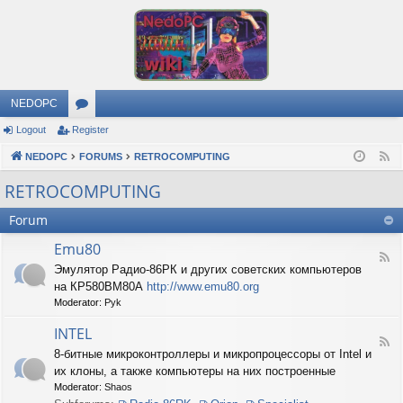
NEDOPC
Logout
Register
or
NEDOPC
u
FORUMS
RETROCOMPUTING
F
e
m
RETROCOMPUTING
e
s
Forum
d
Emu80
F
Эмулятор Радио-86РК и других советских компьютеров
e
на КР580ВМ80А
http://www.emu80.org
e
d
Moderator:
Pyk
-
E
INTEL
F
m
8-битные микроконтроллеры и микропроцессоры от Intel и
e
u
их клоны, а также компьютеры на них построенные
e
8
d
0
Moderator:
Shaos
-