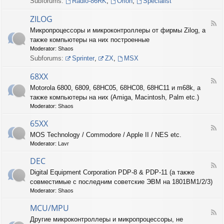
Subforums:
Radio-86RK
,
Orion
,
Specialist
I
N
ZILOG
T
F
Микропроцессоры и микроконтроллеры от фирмы Zilog, а
E
e
L
также компьютеры на них построенные
e
d
Moderator:
Shaos
-
Subforums:
Sprinter
,
ZX
,
MSX
Z
I
68XX
L
F
Motorola 6800, 6809, 68HC05, 68HC08, 68HC11 и m68k, а
O
e
G
также компьютеры на них (Amiga, Macintosh, Palm etc.)
e
d
Moderator:
Shaos
-
6
65XX
F
8
MOS Technology / Commodore / Apple II / NES etc.
e
X
Moderator:
Lavr
e
X
d
DEC
-
F
6
Digital Equipment Corporation PDP-8 & PDP-11 (а также
e
5
совместимые с последним советские ЭВМ на 1801ВМ1/2/3)
e
X
d
Moderator:
Shaos
X
-
D
MCU/MPU
F
E
Другие микроконтроллеры и микропроцессоры, не
e
C