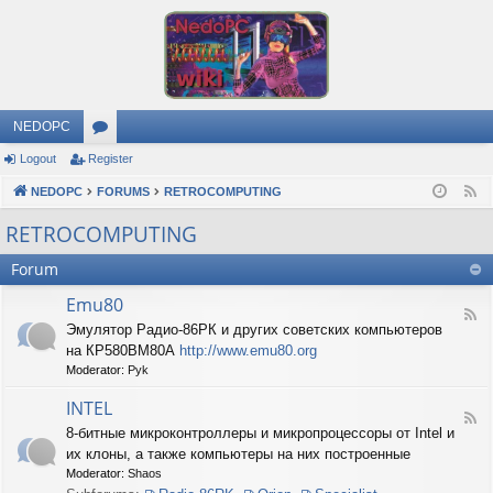
NEDOPC
Logout
Register
or
NEDOPC
u
FORUMS
RETROCOMPUTING
F
e
m
RETROCOMPUTING
e
s
Forum
d
Emu80
F
Эмулятор Радио-86РК и других советских компьютеров
e
на КР580ВМ80А
http://www.emu80.org
e
d
Moderator:
Pyk
-
E
INTEL
F
m
8-битные микроконтроллеры и микропроцессоры от Intel и
e
u
их клоны, а также компьютеры на них построенные
e
8
d
0
Moderator:
Shaos
-