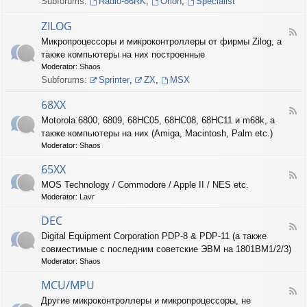
Subforums:
Radio-86RK
,
Orion
,
Specialist
I
N
ZILOG
T
F
Микропроцессоры и микроконтроллеры от фирмы Zilog, а
E
e
L
также компьютеры на них построенные
e
d
Moderator:
Shaos
-
Subforums:
Sprinter
,
ZX
,
MSX
Z
I
68XX
L
F
Motorola 6800, 6809, 68HC05, 68HC08, 68HC11 и m68k, а
O
e
G
также компьютеры на них (Amiga, Macintosh, Palm etc.)
e
d
Moderator:
Shaos
-
6
65XX
F
8
MOS Technology / Commodore / Apple II / NES etc.
e
X
Moderator:
Lavr
e
X
d
DEC
-
F
6
Digital Equipment Corporation PDP-8 & PDP-11 (а также
e
5
совместимые с последним советские ЭВМ на 1801ВМ1/2/3)
e
X
d
Moderator:
Shaos
X
-
D
MCU/MPU
F
E
Другие микроконтроллеры и микропроцессоры, не
e
C