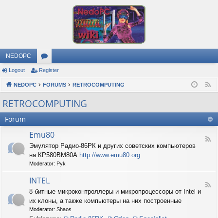
NEDOPC
Logout
Register
or
NEDOPC
u
FORUMS
RETROCOMPUTING
F
e
m
RETROCOMPUTING
e
s
Forum
d
Emu80
F
Эмулятор Радио-86РК и других советских компьютеров
e
на КР580ВМ80А
http://www.emu80.org
e
d
Moderator:
Pyk
-
E
INTEL
F
m
8-битные микроконтроллеры и микропроцессоры от Intel и
e
u
их клоны, а также компьютеры на них построенные
e
8
d
0
Moderator:
Shaos
-