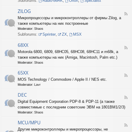
Subforums:
Radio-86RK
,
Orion
,
Specialist
I
N
ZILOG
T
F
Микропроцессоры и микроконтроллеры от фирмы Zilog, а
E
e
L
также компьютеры на них построенные
e
d
Moderator:
Shaos
-
Subforums:
Sprinter
,
ZX
,
MSX
Z
I
68XX
L
F
Motorola 6800, 6809, 68HC05, 68HC08, 68HC11 и m68k, а
O
e
G
также компьютеры на них (Amiga, Macintosh, Palm etc.)
e
d
Moderator:
Shaos
-
6
65XX
F
8
MOS Technology / Commodore / Apple II / NES etc.
e
X
Moderator:
Lavr
e
X
d
DEC
-
F
6
Digital Equipment Corporation PDP-8 & PDP-11 (а также
e
5
совместимые с последним советские ЭВМ на 1801ВМ1/2/3)
e
X
d
Moderator:
Shaos
X
-
D
MCU/MPU
F
E
Другие микроконтроллеры и микропроцессоры, не
e
C