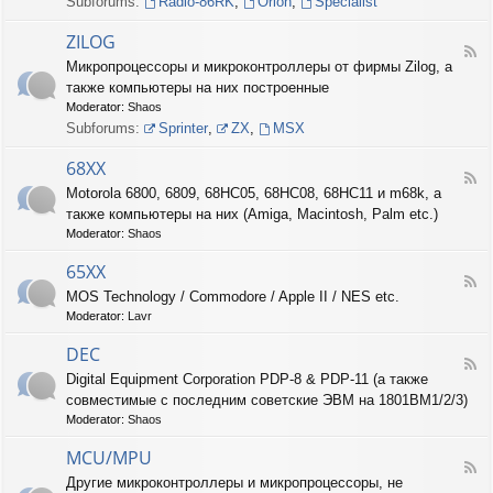
Subforums:
Radio-86RK
,
Orion
,
Specialist
I
N
ZILOG
T
F
Микропроцессоры и микроконтроллеры от фирмы Zilog, а
E
e
L
также компьютеры на них построенные
e
d
Moderator:
Shaos
-
Subforums:
Sprinter
,
ZX
,
MSX
Z
I
68XX
L
F
Motorola 6800, 6809, 68HC05, 68HC08, 68HC11 и m68k, а
O
e
G
также компьютеры на них (Amiga, Macintosh, Palm etc.)
e
d
Moderator:
Shaos
-
6
65XX
F
8
MOS Technology / Commodore / Apple II / NES etc.
e
X
Moderator:
Lavr
e
X
d
DEC
-
F
6
Digital Equipment Corporation PDP-8 & PDP-11 (а также
e
5
совместимые с последним советские ЭВМ на 1801ВМ1/2/3)
e
X
d
Moderator:
Shaos
X
-
D
MCU/MPU
F
E
Другие микроконтроллеры и микропроцессоры, не
e
C