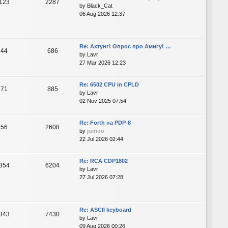
123
2287
by
Black_Cat
06 Aug 2026 12:37
Re: Ахтунг! Опрос про Амигу! …
44
686
by
Lavr
27 Mar 2026 12:23
Re: 6502 CPU in CPLD
71
885
by
Lavr
02 Nov 2025 07:54
Re: Forth на PDP-8
56
2608
by
jumoo
22 Jul 2026 02:44
Re: RCA CDP1802
354
6204
by
Lavr
27 Jul 2026 07:28
Re: ASCII keyboard
343
7430
by
Lavr
09 Aug 2026 00:26