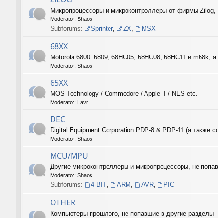
Микропроцессоры и микроконтроллеры от фирмы Zilog, 
Moderator:
Shaos
Subforums:
Sprinter
,
ZX
,
MSX
68XX
Motorola 6800, 6809, 68HC05, 68HC08, 68HC11 и m68k, а 
Moderator:
Shaos
65XX
MOS Technology / Commodore / Apple II / NES etc.
Moderator:
Lavr
DEC
Digital Equipment Corporation PDP-8 & PDP-11 (а такж
Moderator:
Shaos
MCU/MPU
Другие микроконтроллеры и микропроцессоры, не поп
Moderator:
Shaos
Subforums:
4-BIT
,
ARM
,
AVR
,
PIC
OTHER
Компьютеры прошлого, не попавшие в другие разделы