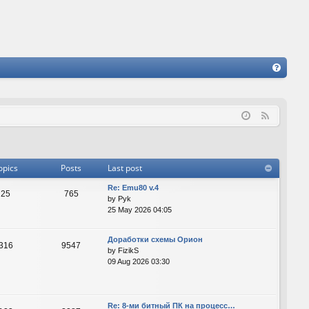
FA
Q
F
e
e
d
opics
Posts
Last post
Re: Emu80 v.4
25
765
by
Pyk
25 May 2026 04:05
Доработки схемы Орион
316
9547
by
FizikS
09 Aug 2026 03:30
Re: 8-ми битный ПК на процесс…