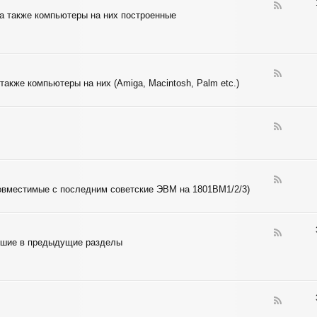
N
F
а также компьютеры на них построенные
T
e
E
e
L
d
-
Z
I
F
также компьютеры на них (Amiga, Macintosh, Palm etc.)
L
e
O
e
G
d
-
F
6
e
8
e
X
d
X
-
F
6
е совместимые с последним советские ЭВМ на 1801ВМ1/2/3)
e
5
e
X
d
X
-
F
D
авшие в предыдущие разделы
e
E
e
C
d
-
M
C
F
U
e