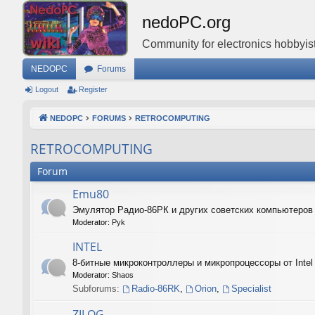
nedoPC.org
Community for electronics hobbyist
NEDOPC
Forums
Logout
Register
NEDOPC
FORUMS
RETROCOMPUTING
RETROCOMPUTING
Forum
Emu80
Эмулятор Радио-86РК и других советских компьютеро
Moderator:
Pyk
INTEL
8-битные микроконтроллеры и микропроцессоры от Intel
Moderator:
Shaos
Subforums:
Radio-86RK
,
Orion
,
Specialist
ZILOG