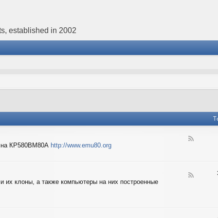
s, established in 2002
T
F
в на КР580ВМ80А
http://www.emu80.org
e
e
d
-
F
E
 и их клоны, а также компьютеры на них построенные
e
m
e
u
d
8
-
0
I