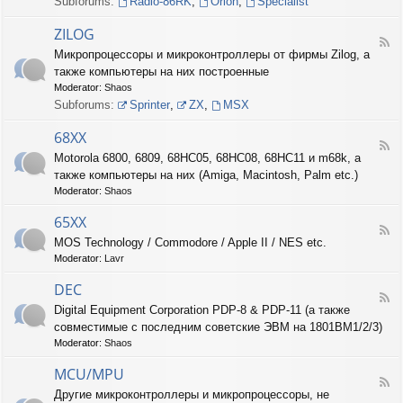
Subforums:
Radio-86RK
,
Orion
,
Specialist
I
N
ZILOG
T
F
Микропроцессоры и микроконтроллеры от фирмы Zilog, а
E
e
L
также компьютеры на них построенные
e
d
Moderator:
Shaos
-
Subforums:
Sprinter
,
ZX
,
MSX
Z
I
68XX
L
F
Motorola 6800, 6809, 68HC05, 68HC08, 68HC11 и m68k, а
O
e
G
также компьютеры на них (Amiga, Macintosh, Palm etc.)
e
d
Moderator:
Shaos
-
6
65XX
F
8
MOS Technology / Commodore / Apple II / NES etc.
e
X
Moderator:
Lavr
e
X
d
DEC
-
F
6
Digital Equipment Corporation PDP-8 & PDP-11 (а также
e
5
совместимые с последним советские ЭВМ на 1801ВМ1/2/3)
e
X
d
Moderator:
Shaos
X
-
D
MCU/MPU
F
E
Другие микроконтроллеры и микропроцессоры, не
e
C