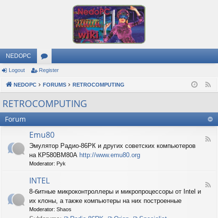
NEDOPC
Logout
Register
or
NEDOPC
u
FORUMS
RETROCOMPUTING
F
e
m
RETROCOMPUTING
e
s
Forum
d
Emu80
F
Эмулятор Радио-86РК и других советских компьютеров
e
на КР580ВМ80А
http://www.emu80.org
e
d
Moderator:
Pyk
-
E
INTEL
F
m
8-битные микроконтроллеры и микропроцессоры от Intel и
e
u
их клоны, а также компьютеры на них построенные
e
8
d
0
Moderator:
Shaos
-