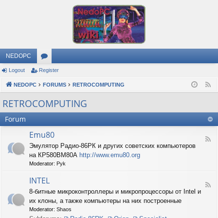
NEDOPC
Logout
Register
or
NEDOPC
u
FORUMS
RETROCOMPUTING
F
e
m
RETROCOMPUTING
e
s
Forum
d
Emu80
F
Эмулятор Радио-86РК и других советских компьютеров
e
на КР580ВМ80А
http://www.emu80.org
e
d
Moderator:
Pyk
-
E
INTEL
F
m
8-битные микроконтроллеры и микропроцессоры от Intel и
e
u
их клоны, а также компьютеры на них построенные
e
8
d
0
Moderator:
Shaos
-