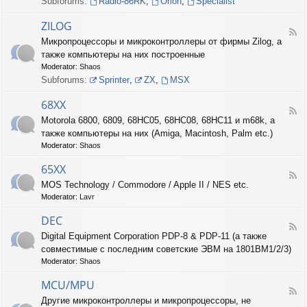
Subforums:
Radio-86RK
,
Orion
,
Specialist
I
N
ZILOG
T
F
Микропроцессоры и микроконтроллеры от фирмы Zilog, а
E
e
L
также компьютеры на них построенные
e
d
Moderator:
Shaos
-
Subforums:
Sprinter
,
ZX
,
MSX
Z
I
68XX
L
F
Motorola 6800, 6809, 68HC05, 68HC08, 68HC11 и m68k, а
O
e
G
также компьютеры на них (Amiga, Macintosh, Palm etc.)
e
d
Moderator:
Shaos
-
6
65XX
F
8
MOS Technology / Commodore / Apple II / NES etc.
e
X
Moderator:
Lavr
e
X
d
DEC
-
F
6
Digital Equipment Corporation PDP-8 & PDP-11 (а также
e
5
совместимые с последним советские ЭВМ на 1801ВМ1/2/3)
e
X
d
Moderator:
Shaos
X
-
D
MCU/MPU
F
E
Другие микроконтроллеры и микропроцессоры, не
e
C