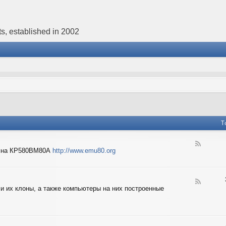
s, established in 2002
T
F
в на КР580ВМ80А
http://www.emu80.org
e
e
d
-
F
E
 и их клоны, а также компьютеры на них построенные
e
m
e
u
d
8
-
0
I