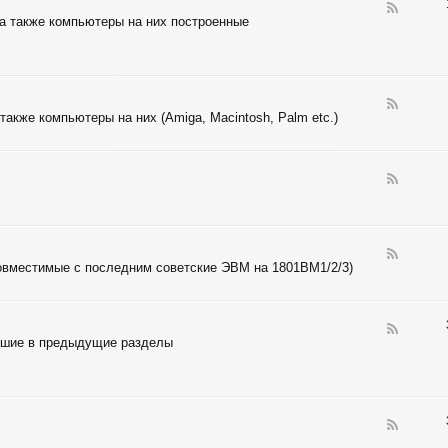
N
F
а также компьютеры на них построенные
T
e
E
e
L
d
-
Z
I
F
также компьютеры на них (Amiga, Macintosh, Palm etc.)
L
e
O
e
G
d
-
F
6
e
8
e
X
d
X
-
F
6
е совместимые с последним советские ЭВМ на 1801ВМ1/2/3)
e
5
e
X
d
X
-
F
D
авшие в предыдущие разделы
e
E
e
C
d
-
M
C
F
U
e