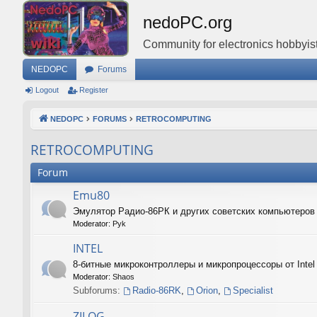
nedoPC.org
Community for electronics hobbyist
NEDOPC
Forums
Logout
Register
NEDOPC
FORUMS
RETROCOMPUTING
RETROCOMPUTING
Forum
Emu80
Эмулятор Радио-86РК и других советских компьютеро
Moderator:
Pyk
INTEL
8-битные микроконтроллеры и микропроцессоры от Intel
Moderator:
Shaos
Subforums:
Radio-86RK
,
Orion
,
Specialist
ZILOG