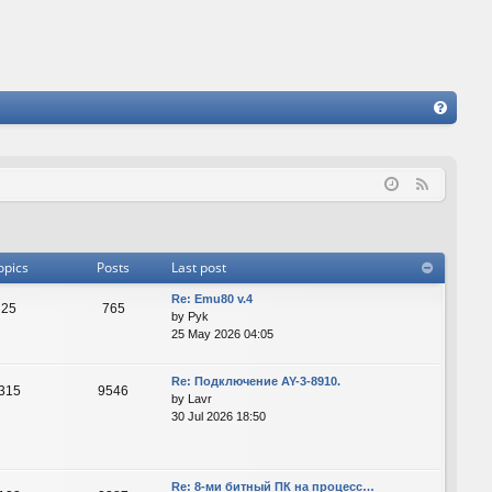
FA
Q
F
e
e
d
opics
Posts
Last post
Re: Emu80 v.4
25
765
by
Pyk
25 May 2026 04:05
Re: Подключение AY-3-8910.
315
9546
by
Lavr
30 Jul 2026 18:50
Re: 8-ми битный ПК на процесс…