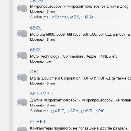
Микропроцессоры и микроконтроллеры от фирмы Zilog, 
Moderator:
Shaos
Subforums:
Sprinter
,
ZX
,
MSX
68XX
Motorola 6800, 6809, 68HC05, 68HC08, 68HC11 и m68k, а 
Moderator:
Shaos
65XX
MOS Technology / Commodore / Apple II / NES etc.
Moderator:
Lavr
DEC
Digital Equipment Corporation PDP-8 & PDP-11 (а такж
Moderator:
Shaos
MCU/MPU
Другие микроконтроллеры и микропроцессоры, не поп
Moderator:
Shaos
Subforums:
4-BIT
,
ARM
,
AVR
,
PIC
OTHER
Компьютеры прошлого, не попавшие в другие разделы