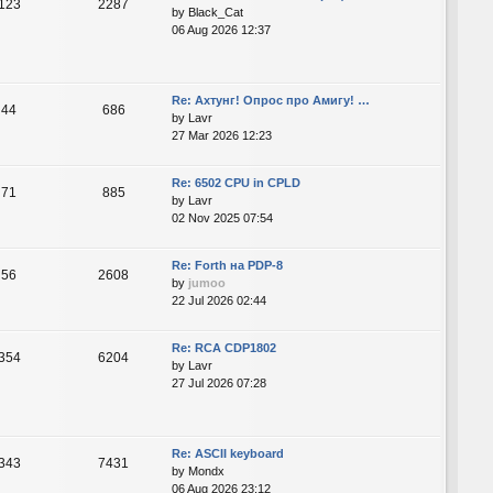
123
2287
by
Black_Cat
06 Aug 2026 12:37
Re: Ахтунг! Опрос про Амигу! …
44
686
by
Lavr
27 Mar 2026 12:23
Re: 6502 CPU in CPLD
71
885
by
Lavr
02 Nov 2025 07:54
Re: Forth на PDP-8
56
2608
by
jumoo
22 Jul 2026 02:44
Re: RCA CDP1802
354
6204
by
Lavr
27 Jul 2026 07:28
Re: ASCII keyboard
343
7431
by
Mondx
06 Aug 2026 23:12