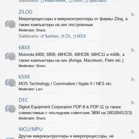
Subforums:
Radio-86RK
,
Orion
,
Specialist
I
N
ZILOG
T
F
Микропроцессоры и микроконтроллеры от фирмы Zilog, а
E
e
L
также компьютеры на них построенные
e
d
Moderator:
Shaos
-
Subforums:
Sprinter
,
ZX
,
MSX
Z
I
68XX
L
F
Motorola 6800, 6809, 68HC05, 68HC08, 68HC11 и m68k, а
O
e
G
также компьютеры на них (Amiga, Macintosh, Palm etc.)
e
d
Moderator:
Shaos
-
6
65XX
F
8
MOS Technology / Commodore / Apple II / NES etc.
e
X
Moderator:
Lavr
e
X
d
DEC
-
F
6
Digital Equipment Corporation PDP-8 & PDP-11 (а также
e
5
совместимые с последним советские ЭВМ на 1801ВМ1/2/3)
e
X
d
Moderator:
Shaos
X
-
D
MCU/MPU
F
E
Другие микроконтроллеры и микропроцессоры, не
e
C