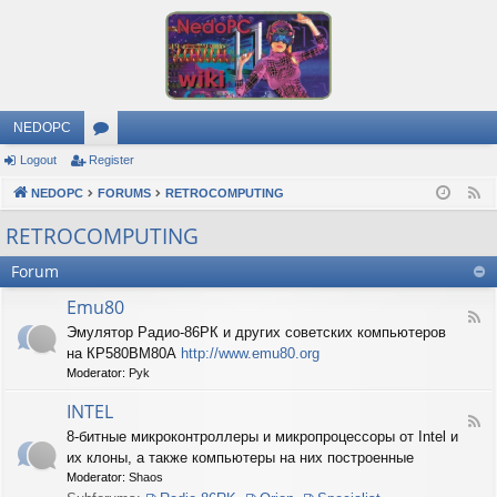
NEDOPC
Logout
Register
or
NEDOPC
u
FORUMS
RETROCOMPUTING
F
e
m
RETROCOMPUTING
e
s
Forum
d
Emu80
F
Эмулятор Радио-86РК и других советских компьютеров
e
на КР580ВМ80А
http://www.emu80.org
e
d
Moderator:
Pyk
-
E
INTEL
F
m
8-битные микроконтроллеры и микропроцессоры от Intel и
e
u
их клоны, а также компьютеры на них построенные
e
8
d
0
Moderator:
Shaos
-