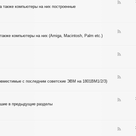
N
F
а также компьютеры на них построенные
T
e
E
e
L
d
-
Z
I
F
также компьютеры на них (Amiga, Macintosh, Palm etc.)
L
e
O
e
G
d
-
F
6
e
8
e
X
d
X
-
F
6
е совместимые с последним советские ЭВМ на 1801ВМ1/2/3)
e
5
e
X
d
X
-
F
D
авшие в предыдущие разделы
e
E
e
C
d
-
M
C
F
U
e