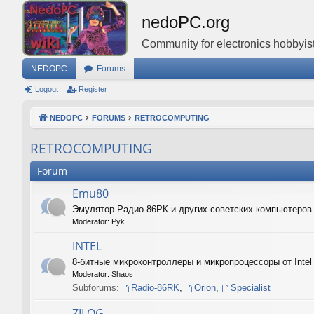
nedoPC.org
Community for electronics hobbyist
NEDOPC
Forums
Logout
Register
NEDOPC
FORUMS
RETROCOMPUTING
RETROCOMPUTING
Forum
Emu80
Эмулятор Радио-86РК и других советских компьютеро
Moderator:
Pyk
INTEL
8-битные микроконтроллеры и микропроцессоры от Intel
Moderator:
Shaos
Subforums:
Radio-86RK
,
Orion
,
Specialist
ZILOG