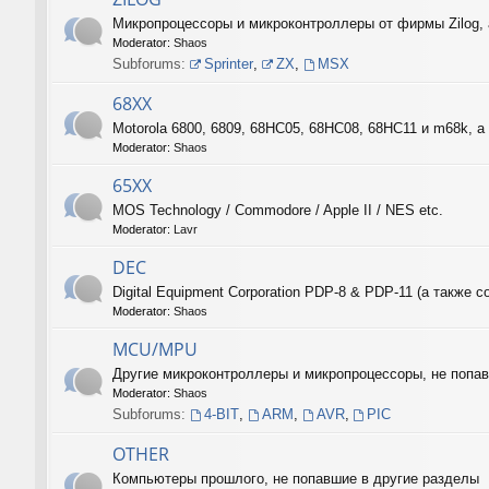
Микропроцессоры и микроконтроллеры от фирмы Zilog, 
Moderator:
Shaos
Subforums:
Sprinter
,
ZX
,
MSX
68XX
Motorola 6800, 6809, 68HC05, 68HC08, 68HC11 и m68k, а 
Moderator:
Shaos
65XX
MOS Technology / Commodore / Apple II / NES etc.
Moderator:
Lavr
DEC
Digital Equipment Corporation PDP-8 & PDP-11 (а такж
Moderator:
Shaos
MCU/MPU
Другие микроконтроллеры и микропроцессоры, не поп
Moderator:
Shaos
Subforums:
4-BIT
,
ARM
,
AVR
,
PIC
OTHER
Компьютеры прошлого, не попавшие в другие разделы