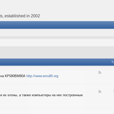
s, established in 2002
T
F
в на КР580ВМ80А
http://www.emu80.org
e
e
d
-
F
E
 и их клоны, а также компьютеры на них построенные
e
m
e
u
d
8
-
0
I