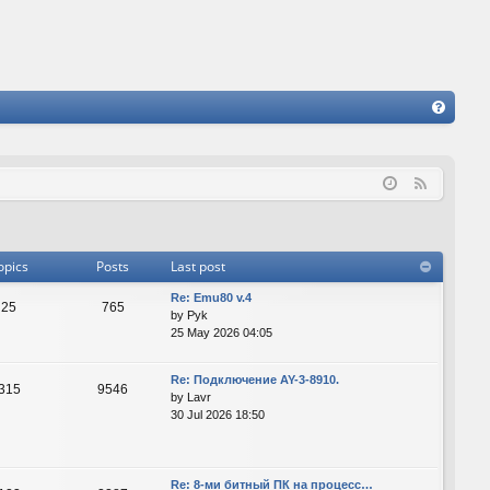
FA
Q
F
e
e
d
opics
Posts
Last post
Re: Emu80 v.4
25
765
by
Pyk
25 May 2026 04:05
Re: Подключение AY-3-8910.
315
9546
by
Lavr
30 Jul 2026 18:50
Re: 8-ми битный ПК на процесс…