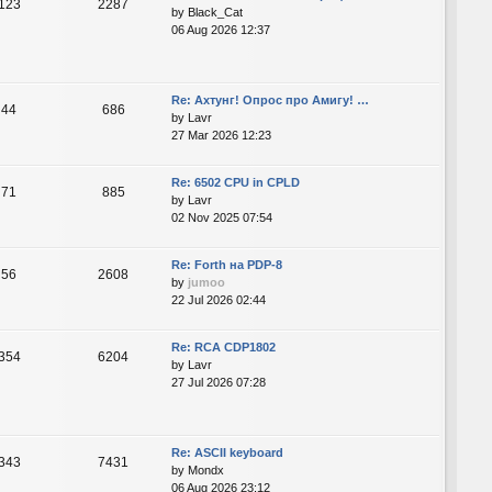
123
2287
by
Black_Cat
06 Aug 2026 12:37
Re: Ахтунг! Опрос про Амигу! …
44
686
by
Lavr
27 Mar 2026 12:23
Re: 6502 CPU in CPLD
71
885
by
Lavr
02 Nov 2025 07:54
Re: Forth на PDP-8
56
2608
by
jumoo
22 Jul 2026 02:44
Re: RCA CDP1802
354
6204
by
Lavr
27 Jul 2026 07:28
Re: ASCII keyboard
343
7431
by
Mondx
06 Aug 2026 23:12