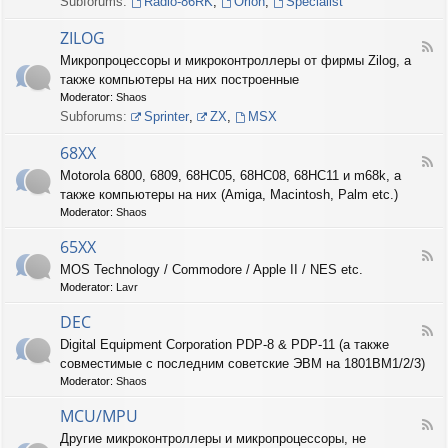
Subforums:
Radio-86RK
,
Orion
,
Specialist
I
N
ZILOG
T
F
Микропроцессоры и микроконтроллеры от фирмы Zilog, а
E
e
L
также компьютеры на них построенные
e
d
Moderator:
Shaos
-
Subforums:
Sprinter
,
ZX
,
MSX
Z
I
68XX
L
F
Motorola 6800, 6809, 68HC05, 68HC08, 68HC11 и m68k, а
O
e
G
также компьютеры на них (Amiga, Macintosh, Palm etc.)
e
d
Moderator:
Shaos
-
6
65XX
F
8
MOS Technology / Commodore / Apple II / NES etc.
e
X
Moderator:
Lavr
e
X
d
DEC
-
F
6
Digital Equipment Corporation PDP-8 & PDP-11 (а также
e
5
совместимые с последним советские ЭВМ на 1801ВМ1/2/3)
e
X
d
Moderator:
Shaos
X
-
D
MCU/MPU
F
E
Другие микроконтроллеры и микропроцессоры, не
e
C