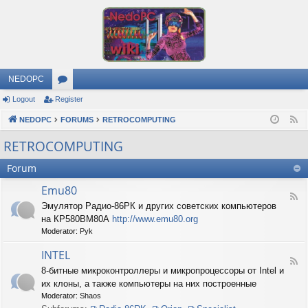
NEDOPC
Logout
Register
or
NEDOPC
u
FORUMS
RETROCOMPUTING
F
e
m
RETROCOMPUTING
e
s
Forum
d
Emu80
F
Эмулятор Радио-86РК и других советских компьютеров
e
на КР580ВМ80А
http://www.emu80.org
e
d
Moderator:
Pyk
-
E
INTEL
F
m
8-битные микроконтроллеры и микропроцессоры от Intel и
e
u
их клоны, а также компьютеры на них построенные
e
8
d
0
Moderator:
Shaos
-