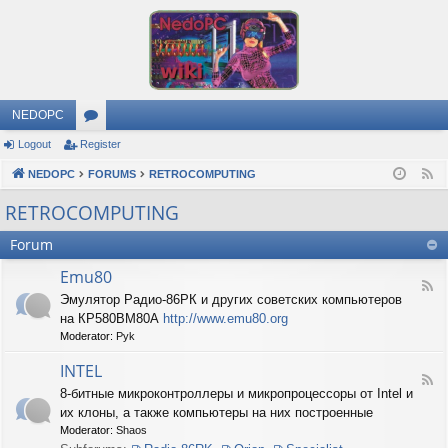
NEDOPC
Logout
Register
or
NEDOPC
u
FORUMS
RETROCOMPUTING
F
e
m
RETROCOMPUTING
e
s
Forum
d
Emu80
F
Эмулятор Радио-86РК и других советских компьютеров
e
на КР580ВМ80А
http://www.emu80.org
e
d
Moderator:
Pyk
-
E
INTEL
F
m
8-битные микроконтроллеры и микропроцессоры от Intel и
e
u
их клоны, а также компьютеры на них построенные
e
8
d
0
Moderator:
Shaos
-