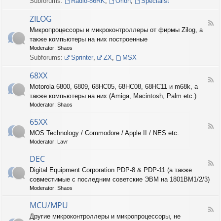
Subforums:
Radio-86RK
,
Orion
,
Specialist
I
N
ZILOG
T
F
Микропроцессоры и микроконтроллеры от фирмы Zilog, а
E
e
L
также компьютеры на них построенные
e
d
Moderator:
Shaos
-
Subforums:
Sprinter
,
ZX
,
MSX
Z
I
68XX
L
F
Motorola 6800, 6809, 68HC05, 68HC08, 68HC11 и m68k, а
O
e
G
также компьютеры на них (Amiga, Macintosh, Palm etc.)
e
d
Moderator:
Shaos
-
6
65XX
F
8
MOS Technology / Commodore / Apple II / NES etc.
e
X
Moderator:
Lavr
e
X
d
DEC
-
F
6
Digital Equipment Corporation PDP-8 & PDP-11 (а также
e
5
совместимые с последним советские ЭВМ на 1801ВМ1/2/3)
e
X
d
Moderator:
Shaos
X
-
D
MCU/MPU
F
E
Другие микроконтроллеры и микропроцессоры, не
e
C