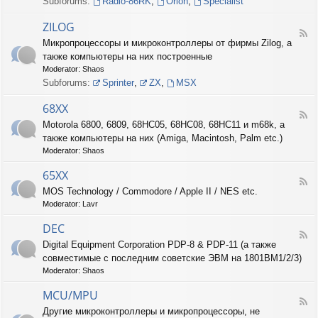
Subforums:
Radio-86RK
,
Orion
,
Specialist
I
N
ZILOG
T
F
Микропроцессоры и микроконтроллеры от фирмы Zilog, а
E
e
L
также компьютеры на них построенные
e
d
Moderator:
Shaos
-
Subforums:
Sprinter
,
ZX
,
MSX
Z
I
68XX
L
F
Motorola 6800, 6809, 68HC05, 68HC08, 68HC11 и m68k, а
O
e
G
также компьютеры на них (Amiga, Macintosh, Palm etc.)
e
d
Moderator:
Shaos
-
6
65XX
F
8
MOS Technology / Commodore / Apple II / NES etc.
e
X
Moderator:
Lavr
e
X
d
DEC
-
F
6
Digital Equipment Corporation PDP-8 & PDP-11 (а также
e
5
совместимые с последним советские ЭВМ на 1801ВМ1/2/3)
e
X
d
Moderator:
Shaos
X
-
D
MCU/MPU
F
E
Другие микроконтроллеры и микропроцессоры, не
e
C