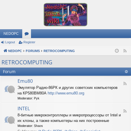
NEDOPC
Logout
Register
or
NEDOPC
u
FORUMS
RETROCOMPUTING
F
e
m
RETROCOMPUTING
e
s
Forum
d
Emu80
F
Эмулятор Радио-86РК и других советских компьютеров
e
на КР580ВМ80А
http://www.emu80.org
e
d
Moderator:
Pyk
-
E
INTEL
F
m
8-битные микроконтроллеры и микропроцессоры от Intel и
e
u
их клоны, а также компьютеры на них построенные
e
8
d
0
Moderator:
Shaos
-