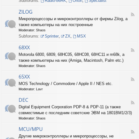
Subforums:
Radio-86RK
,
Orion
,
Specialist
I
N
ZILOG
T
F
Микропроцессоры и микроконтроллеры от фирмы Zilog, а
E
e
L
также компьютеры на них построенные
e
d
Moderator:
Shaos
-
Subforums:
Sprinter
,
ZX
,
MSX
Z
I
68XX
L
F
Motorola 6800, 6809, 68HC05, 68HC08, 68HC11 и m68k, а
O
e
G
также компьютеры на них (Amiga, Macintosh, Palm etc.)
e
d
Moderator:
Shaos
-
6
65XX
F
8
MOS Technology / Commodore / Apple II / NES etc.
e
X
Moderator:
Lavr
e
X
d
DEC
-
F
6
Digital Equipment Corporation PDP-8 & PDP-11 (а также
e
5
совместимые с последним советские ЭВМ на 1801ВМ1/2/3)
e
X
d
Moderator:
Shaos
X
-
D
MCU/MPU
F
E
Другие микроконтроллеры и микропроцессоры, не
e
C