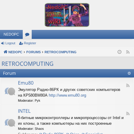
NEDOPC
Logout
Register
or
NEDOPC
u
FORUMS
RETROCOMPUTING
F
e
m
RETROCOMPUTING
e
s
Forum
d
Emu80
F
Эмулятор Радио-86РК и других советских компьютеров
e
на КР580ВМ80А
http://www.emu80.org
e
d
Moderator:
Pyk
-
E
INTEL
F
m
8-битные микроконтроллеры и микропроцессоры от Intel и
e
u
их клоны, а также компьютеры на них построенные
e
8
d
0
Moderator:
Shaos
-