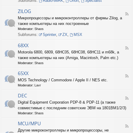
Subforums:
Radio-86RK
,
Orion
,
Specialist
I
N
ZILOG
T
F
Микропроцессоры и микроконтроллеры от фирмы Zilog, а
E
e
L
также компьютеры на них построенные
e
d
Moderator:
Shaos
-
Subforums:
Sprinter
,
ZX
,
MSX
Z
I
68XX
L
F
Motorola 6800, 6809, 68HC05, 68HC08, 68HC11 и m68k, а
O
e
G
также компьютеры на них (Amiga, Macintosh, Palm etc.)
e
d
Moderator:
Shaos
-
6
65XX
F
8
MOS Technology / Commodore / Apple II / NES etc.
e
X
Moderator:
Lavr
e
X
d
DEC
-
F
6
Digital Equipment Corporation PDP-8 & PDP-11 (а также
e
5
совместимые с последним советские ЭВМ на 1801ВМ1/2/3)
e
X
d
Moderator:
Shaos
X
-
D
MCU/MPU
F
E
Другие микроконтроллеры и микропроцессоры, не
e
C