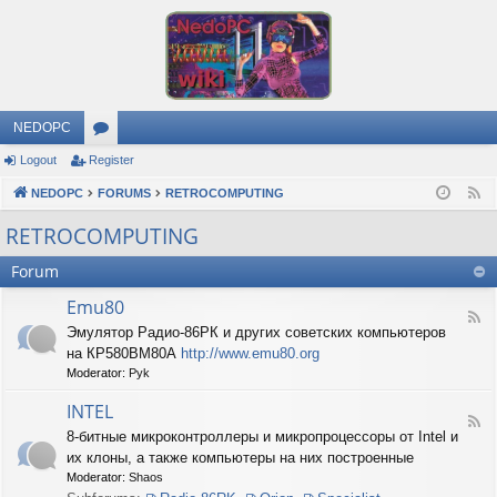
NEDOPC
Logout
Register
or
NEDOPC
u
FORUMS
RETROCOMPUTING
F
e
m
RETROCOMPUTING
e
s
Forum
d
Emu80
F
Эмулятор Радио-86РК и других советских компьютеров
e
на КР580ВМ80А
http://www.emu80.org
e
d
Moderator:
Pyk
-
E
INTEL
F
m
8-битные микроконтроллеры и микропроцессоры от Intel и
e
u
их клоны, а также компьютеры на них построенные
e
8
d
0
Moderator:
Shaos
-