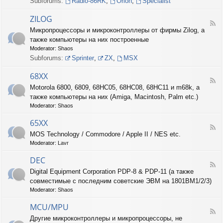
Subforums:
Radio-86RK
,
Orion
,
Specialist
I
N
ZILOG
T
F
Микропроцессоры и микроконтроллеры от фирмы Zilog, а
E
e
L
также компьютеры на них построенные
e
d
Moderator:
Shaos
-
Subforums:
Sprinter
,
ZX
,
MSX
Z
I
68XX
L
F
Motorola 6800, 6809, 68HC05, 68HC08, 68HC11 и m68k, а
O
e
G
также компьютеры на них (Amiga, Macintosh, Palm etc.)
e
d
Moderator:
Shaos
-
6
65XX
F
8
MOS Technology / Commodore / Apple II / NES etc.
e
X
Moderator:
Lavr
e
X
d
DEC
-
F
6
Digital Equipment Corporation PDP-8 & PDP-11 (а также
e
5
совместимые с последним советские ЭВМ на 1801ВМ1/2/3)
e
X
d
Moderator:
Shaos
X
-
D
MCU/MPU
F
E
Другие микроконтроллеры и микропроцессоры, не
e
C