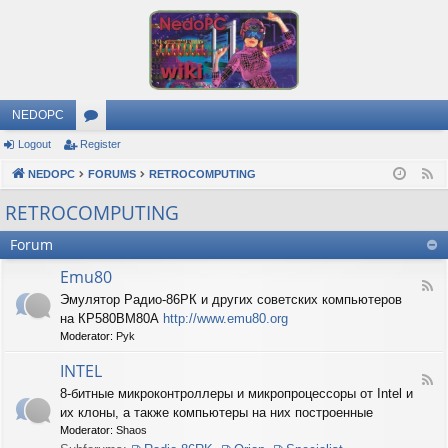
NEDOPC
Logout
Register
or
NEDOPC
u
FORUMS
RETROCOMPUTING
F
e
m
RETROCOMPUTING
e
s
Forum
d
Emu80
F
Эмулятор Радио-86РК и других советских компьютеров
e
на КР580ВМ80А
http://www.emu80.org
e
d
Moderator:
Pyk
-
E
INTEL
F
m
8-битные микроконтроллеры и микропроцессоры от Intel и
e
u
их клоны, а также компьютеры на них построенные
e
8
d
0
Moderator:
Shaos
-