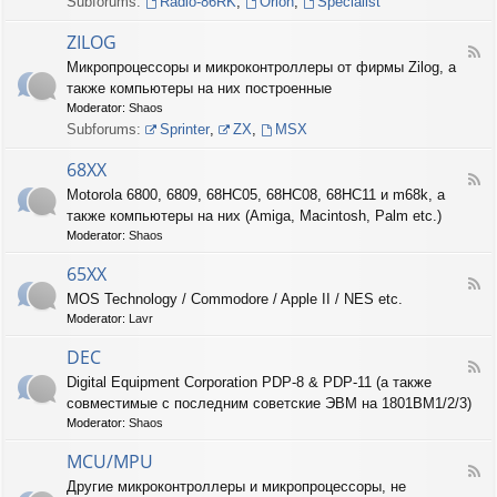
Subforums:
Radio-86RK
,
Orion
,
Specialist
I
N
ZILOG
T
F
Микропроцессоры и микроконтроллеры от фирмы Zilog, а
E
e
L
также компьютеры на них построенные
e
d
Moderator:
Shaos
-
Subforums:
Sprinter
,
ZX
,
MSX
Z
I
68XX
L
F
Motorola 6800, 6809, 68HC05, 68HC08, 68HC11 и m68k, а
O
e
G
также компьютеры на них (Amiga, Macintosh, Palm etc.)
e
d
Moderator:
Shaos
-
6
65XX
F
8
MOS Technology / Commodore / Apple II / NES etc.
e
X
Moderator:
Lavr
e
X
d
DEC
-
F
6
Digital Equipment Corporation PDP-8 & PDP-11 (а также
e
5
совместимые с последним советские ЭВМ на 1801ВМ1/2/3)
e
X
d
Moderator:
Shaos
X
-
D
MCU/MPU
F
E
Другие микроконтроллеры и микропроцессоры, не
e
C