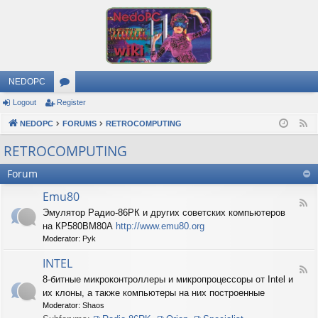
NEDOPC
Logout
Register
or
NEDOPC
u
FORUMS
RETROCOMPUTING
F
e
m
RETROCOMPUTING
e
s
Forum
d
Emu80
F
Эмулятор Радио-86РК и других советских компьютеров
e
на КР580ВМ80А
http://www.emu80.org
e
d
Moderator:
Pyk
-
E
INTEL
F
m
8-битные микроконтроллеры и микропроцессоры от Intel и
e
u
их клоны, а также компьютеры на них построенные
e
8
d
0
Moderator:
Shaos
-