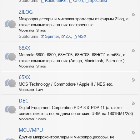
Subforums:
Radio-86RK
,
Orion
,
Specialist
I
N
ZILOG
T
F
Микропроцессоры и микроконтроллеры от фирмы Zilog, а
E
e
L
также компьютеры на них построенные
e
d
Moderator:
Shaos
-
Subforums:
Sprinter
,
ZX
,
MSX
Z
I
68XX
L
F
Motorola 6800, 6809, 68HC05, 68HC08, 68HC11 и m68k, а
O
e
G
также компьютеры на них (Amiga, Macintosh, Palm etc.)
e
d
Moderator:
Shaos
-
6
65XX
F
8
MOS Technology / Commodore / Apple II / NES etc.
e
X
Moderator:
Lavr
e
X
d
DEC
-
F
6
Digital Equipment Corporation PDP-8 & PDP-11 (а также
e
5
совместимые с последним советские ЭВМ на 1801ВМ1/2/3)
e
X
d
Moderator:
Shaos
X
-
D
MCU/MPU
F
E
Другие микроконтроллеры и микропроцессоры, не
e
C