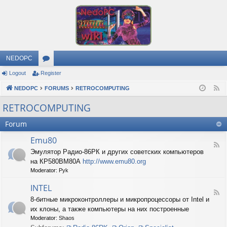
NEDOPC
Logout
Register
or
NEDOPC
u
FORUMS
RETROCOMPUTING
F
e
m
RETROCOMPUTING
e
s
Forum
d
Emu80
F
Эмулятор Радио-86РК и других советских компьютеров
e
на КР580ВМ80А
http://www.emu80.org
e
d
Moderator:
Pyk
-
E
INTEL
F
m
8-битные микроконтроллеры и микропроцессоры от Intel и
e
u
их клоны, а также компьютеры на них построенные
e
8
d
0
Moderator:
Shaos
-