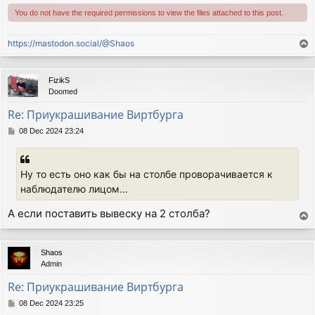
You do not have the required permissions to view the files attached to this post.
https://mastodon.social/@Shaos
T
o
p
FizikS
Doomed
Re: Приукрашивание Виртбурга
P
08 Dec 2024 23:24
o
s
t
Ну то есть оно как бы на столбе проворачивается к
наблюдателю лицом...
А если поставить вывеску на 2 столба?
T
o
p
Shaos
Admin
Re: Приукрашивание Виртбурга
P
08 Dec 2024 23:25
o