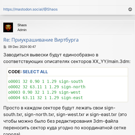
https://mastodon.social/@Shaos
T
o
p
Shaos
Admin
Re: Приукрашивание Виртбурга
P
09 Dec 2024 00:47
o
Заводиться вывески будут единообразно в
s
соответствующих описателях секторов XX_YY/main.3dm:
t
CODE:
SELECT ALL
o0001 32 0.90 1 1.29 sign-south

o0002 32 63.11 1 1.29 sign-north

o0003 0.90 32 1 1.29 sign-west

Просто в каждом секторе будут лежать свои sign-
south.txr, sign-north.txr, sign-west.txr и sign-east.txr (это
чтобы можно было без редактирования 3dm-файла
переносить сектор куда угодно по координатной сетке
города).