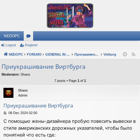
NEDOPC
Logout
Register
or
NEDOPC
u
FORUMS
GENERAL IN RUSSIAN
Программное обеспечение
Virtburg
F
e
m
Приукрашивание Виртбурга
e
s
Moderator:
Shaos
d
7 posts • Page
1
of
1
Shaos
Admin
Приукрашивание Виртбурга
P
08 Dec 2024 02:00
o
С помощью жены-дизайнера пробую повесить вывески в
s
стиле американских дорожных указателей, чтобы было
t
понятней что есть где: