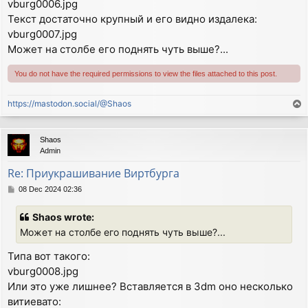
vburg0006.jpg
Текст достаточно крупный и его видно издалека:
vburg0007.jpg
Может на столбе его поднять чуть выше?...
You do not have the required permissions to view the files attached to this post.
https://mastodon.social/@Shaos
T
o
p
Shaos
Admin
Re: Приукрашивание Виртбурга
P
08 Dec 2024 02:36
o
s
Shaos wrote:
t
Может на столбе его поднять чуть выше?...
Типа вот такого:
vburg0008.jpg
Или это уже лишнее? Вставляется в 3dm оно несколько
витиевато: