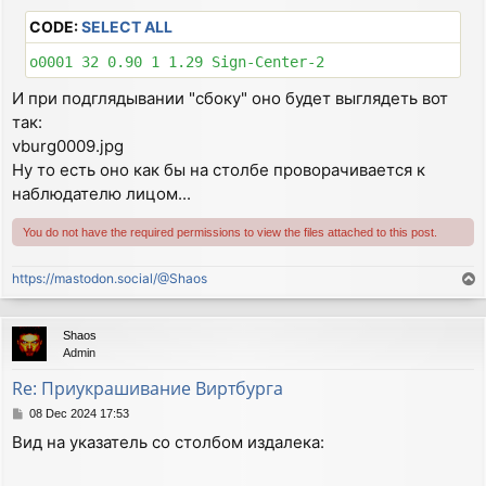
CODE:
SELECT ALL
И при подглядывании "сбоку" оно будет выглядеть вот
так:
vburg0009.jpg
Ну то есть оно как бы на столбе проворачивается к
наблюдателю лицом...
You do not have the required permissions to view the files attached to this post.
https://mastodon.social/@Shaos
T
o
p
Shaos
Admin
Re: Приукрашивание Виртбурга
P
08 Dec 2024 17:53
o
Вид на указатель со столбом издалека:
s
t