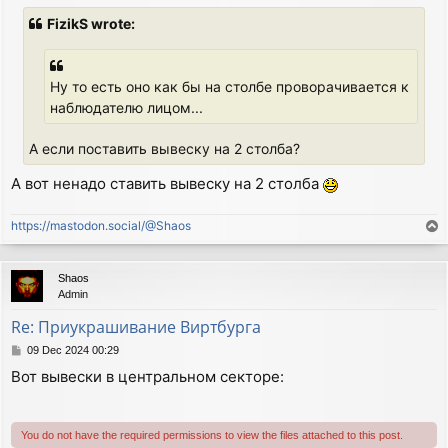
s
FizikS wrote:
t
Ну то есть оно как бы на столбе проворачивается к
наблюдателю лицом...
А если поставить вывеску на 2 столба?
А вот ненадо ставить вывеску на 2 столба
https://mastodon.social/@Shaos
T
o
p
Shaos
Admin
Re: Приукрашивание Виртбурга
P
09 Dec 2024 00:29
o
Вот вывески в центральном секторе:
s
t
You do not have the required permissions to view the files attached to this post.