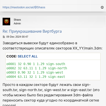
https://mastodon.social/@Shaos
T
o
p
Shaos
Admin
Re: Приукрашивание Виртбурга
P
09 Dec 2024 00:47
o
Заводиться вывески будут единообразно в
s
соответствующих описателях секторов XX_YY/main.3dm:
t
CODE:
SELECT ALL
o0001 32 0.90 1 1.29 sign-south

o0002 32 63.11 1 1.29 sign-north

o0003 0.90 32 1 1.29 sign-west

Просто в каждом секторе будут лежать свои sign-
south.txr, sign-north.txr, sign-west.txr и sign-east.txr (это
чтобы можно было без редактирования 3dm-файла
переносить сектор куда угодно по координатной сетке
города).