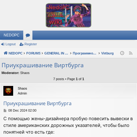
NEDOPC
Logout
Register
or
NEDOPC
u
FORUMS
GENERAL IN RUSSIAN
Программное обеспечение
Virtburg
F
e
m
Приукрашивание Виртбурга
e
s
Moderator:
Shaos
d
7 posts • Page
1
of
1
Shaos
Admin
Приукрашивание Виртбурга
P
08 Dec 2024 02:00
o
С помощью жены-дизайнера пробую повесить вывески в
s
стиле американских дорожных указателей, чтобы было
t
понятней что есть где: