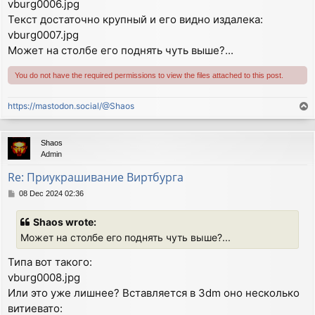
vburg0006.jpg
Текст достаточно крупный и его видно издалека:
vburg0007.jpg
Может на столбе его поднять чуть выше?...
You do not have the required permissions to view the files attached to this post.
https://mastodon.social/@Shaos
T
o
p
Shaos
Admin
Re: Приукрашивание Виртбурга
P
08 Dec 2024 02:36
o
s
Shaos wrote:
t
Может на столбе его поднять чуть выше?...
Типа вот такого:
vburg0008.jpg
Или это уже лишнее? Вставляется в 3dm оно несколько
витиевато: