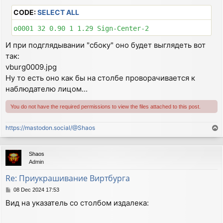
CODE:
SELECT ALL
И при подглядывании "сбоку" оно будет выглядеть вот
так:
vburg0009.jpg
Ну то есть оно как бы на столбе проворачивается к
наблюдателю лицом...
You do not have the required permissions to view the files attached to this post.
https://mastodon.social/@Shaos
T
o
p
Shaos
Admin
Re: Приукрашивание Виртбурга
P
08 Dec 2024 17:53
o
Вид на указатель со столбом издалека:
s
t