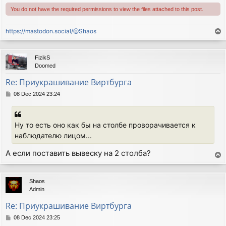
You do not have the required permissions to view the files attached to this post.
https://mastodon.social/@Shaos
T
o
p
FizikS
Doomed
Re: Приукрашивание Виртбурга
P
08 Dec 2024 23:24
o
s
t
Ну то есть оно как бы на столбе проворачивается к
наблюдателю лицом...
А если поставить вывеску на 2 столба?
T
o
p
Shaos
Admin
Re: Приукрашивание Виртбурга
P
08 Dec 2024 23:25
o