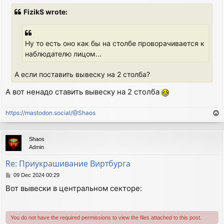
s
FizikS wrote:
t
Ну то есть оно как бы на столбе проворачивается к
наблюдателю лицом...
А если поставить вывеску на 2 столба?
А вот ненадо ставить вывеску на 2 столба
https://mastodon.social/@Shaos
T
o
p
Shaos
Admin
Re: Приукрашивание Виртбурга
P
09 Dec 2024 00:29
o
Вот вывески в центральном секторе:
s
t
You do not have the required permissions to view the files attached to this post.