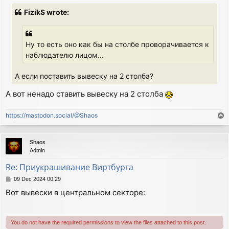
s
FizikS wrote:
t
Ну то есть оно как бы на столбе проворачивается к
наблюдателю лицом...
А если поставить вывеску на 2 столба?
А вот ненадо ставить вывеску на 2 столба
https://mastodon.social/@Shaos
T
o
p
Shaos
Admin
Re: Приукрашивание Виртбурга
P
09 Dec 2024 00:29
o
Вот вывески в центральном секторе:
s
t
You do not have the required permissions to view the files attached to this post.