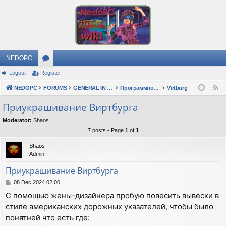
NEDOPC
Logout
Register
or
NEDOPC
u
FORUMS
GENERAL IN RUSSIAN
Программное обеспечение
Virtburg
F
e
m
Приукрашивание Виртбурга
e
s
Moderator:
Shaos
d
7 posts • Page
1
of
1
Shaos
Admin
Приукрашивание Виртбурга
P
08 Dec 2024 02:00
o
С помощью жены-дизайнера пробую повесить вывески в
s
стиле американских дорожных указателей, чтобы было
t
понятней что есть где: