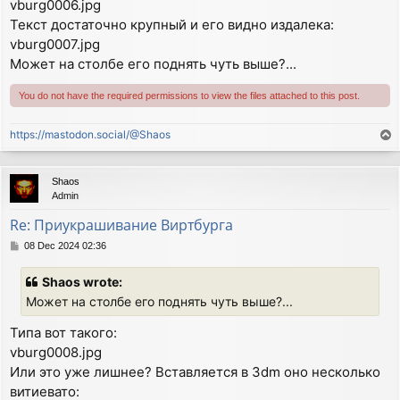
vburg0006.jpg
Текст достаточно крупный и его видно издалека:
vburg0007.jpg
Может на столбе его поднять чуть выше?...
You do not have the required permissions to view the files attached to this post.
https://mastodon.social/@Shaos
T
o
p
Shaos
Admin
Re: Приукрашивание Виртбурга
P
08 Dec 2024 02:36
o
s
Shaos wrote:
t
Может на столбе его поднять чуть выше?...
Типа вот такого:
vburg0008.jpg
Или это уже лишнее? Вставляется в 3dm оно несколько
витиевато: