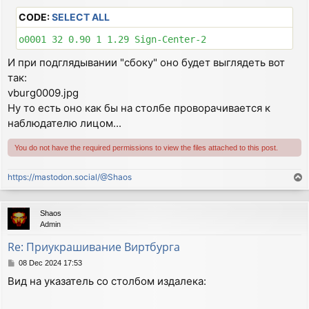
CODE:
SELECT ALL
И при подглядывании "сбоку" оно будет выглядеть вот
так:
vburg0009.jpg
Ну то есть оно как бы на столбе проворачивается к
наблюдателю лицом...
You do not have the required permissions to view the files attached to this post.
https://mastodon.social/@Shaos
T
o
p
Shaos
Admin
Re: Приукрашивание Виртбурга
P
08 Dec 2024 17:53
o
Вид на указатель со столбом издалека:
s
t