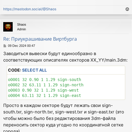
https://mastodon.social/@Shaos
T
o
p
Shaos
Admin
Re: Приукрашивание Виртбурга
P
09 Dec 2024 00:47
o
Заводиться вывески будут единообразно в
s
соответствующих описателях секторов XX_YY/main.3dm:
t
CODE:
SELECT ALL
o0001 32 0.90 1 1.29 sign-south

o0002 32 63.11 1 1.29 sign-north

o0003 0.90 32 1 1.29 sign-west

Просто в каждом секторе будут лежать свои sign-
south.txr, sign-north.txr, sign-west.txr и sign-east.txr (это
чтобы можно было без редактирования 3dm-файла
переносить сектор куда угодно по координатной сетке
города).