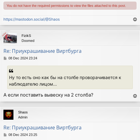
You do not have the required permissions to view the files attached to this post.
https://mastodon.social/@Shaos
T
o
p
Online
Online
FizikS
Doomed
Re: Приукрашивание Виртбурга
P
08 Dec 2024 23:24
o
s
t
Ну то есть оно как бы на столбе проворачивается к
наблюдателю лицом...
А если поставить вывеску на 2 столба?
T
o
p
Shaos
Admin
Re: Приукрашивание Виртбурга
P
08 Dec 2024 23:25
o