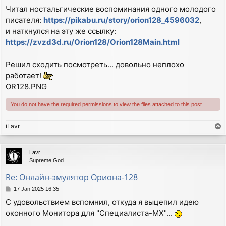
o
Читал ностальгические воспоминания одного молодого
s
писателя:
https://pikabu.ru/story/orion128_4596032
,
t
и наткнулся на эту же ссылку:
https://zvzd3d.ru/Orion128/Orion128Main.html
Решил сходить посмотреть... довольно неплохо
работает!
OR128.PNG
You do not have the required permissions to view the files attached to this post.
iLavr
T
o
p
Lavr
Supreme God
Re: Онлайн-эмулятор Ориона-128
P
17 Jan 2025 16:35
o
С удовольствием вспомнил, откуда я выцепил идею
s
оконного Монитора для "Специалиста-МХ"...
t