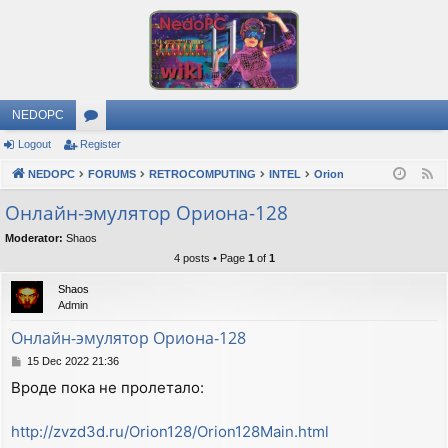
NEDOPC
Logout
Register
or
NEDOPC
u
FORUMS
RETROCOMPUTING
INTEL
Orion
F
e
m
Онлайн-эмулятор Ориона-128
e
s
Moderator:
Shaos
d
4 posts • Page
1
of
1
Shaos
Admin
Онлайн-эмулятор Ориона-128
P
15 Dec 2022 21:36
o
Вроде пока не пролетало:
s
t
http://zvzd3d.ru/Orion128/Orion128Main.html