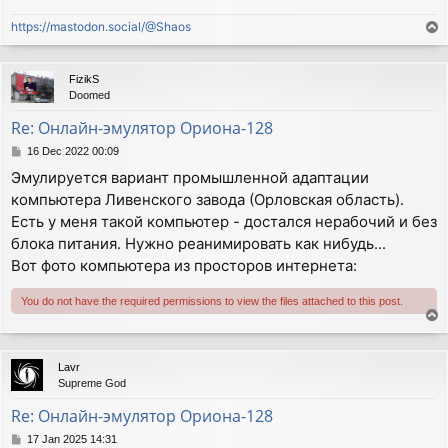
https://mastodon.social/@Shaos
T
o
p
FizikS
Doomed
Re: Онлайн-эмулятор Ориона-128
P
16 Dec 2022 00:09
o
Эмулируется вариант промышленной адаптации
s
компьютера Ливенского завода (Орловская область).
t
Есть у меня такой компьютер - достался нерабочий и без
блока питания. Нужно реанимировать как нибудь...
Вот фото компьютера из просторов интернета:
You do not have the required permissions to view the files attached to this post.
T
o
p
Lavr
Supreme God
Re: Онлайн-эмулятор Ориона-128
P
17 Jan 2025 14:31