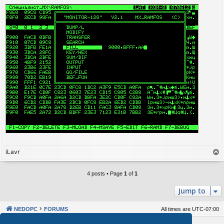
iLavr
T
o
p
4 posts • Page
1
of
1
Jump to
NEDOPC
FORUMS
All times are
UTC-07:00