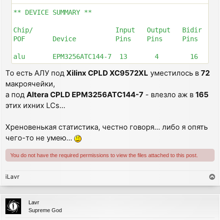
** DEVICE SUMMARY **

Chip/                     Input   Output   Bidir     
POF       Device          Pins    Pins     Pins     L
alu       EPM3256ATC144-7  13       4        16     
То есть АЛУ под
Xilinx CPLD XC9572XL
уместилось в
72
макроячейки,
а под
Altera CPLD EPM3256ATC144-7
- влезло аж в
165
этих ихних LCs...
Хреновенькая статистика, честно говоря... либо я опять
чего-то не умею...
You do not have the required permissions to view the files attached to this post.
iLavr
T
o
p
Lavr
Supreme God