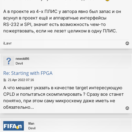
А в проекте из 4-х ПЛИС у автора явно был запас и он
всунул в проект ещё и аппаратные интерфейсы
RS-232 и SPI, значит есть возможность чем-то
пожертвовать, если не лезет целиком в одну ПЛИС.
iLavr
T
o
p
newold86
Devil
Re: Starting with FPGA
P
21 Apr 2022 07:16
o
А что мешает указать в качестве target интересующую
s
CPLD и попытаться скомпилировать ? Сразу все станет
t
понятно, при этом саму микросхему даже иметь не
обязательно…
T
o
p
fifan
Devil