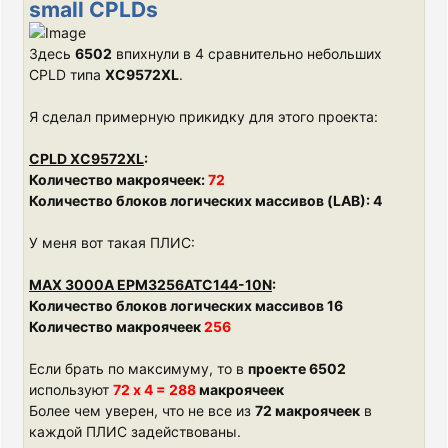
small CPLDs
Здесь
6502
впихнули в 4 сравнительно небольших
CPLD типа
XC9572XL
.
Я сделал примерную прикидку для этого проекта:
CPLD XC9572XL
:
Количество макроячеек:
72
Количество блоков логических массивов (LAB): 4
У меня вот такая ПЛИС:
MAX 3000A EPM3256ATC144-10N
:
Количество блоков логических массивов 16
Количество макроячеек
256
Если брать по максимуму, то в
проекте 6502
используют
72 х 4 = 288
макроячеек
Более чем уверен, что не все из
72 макроячеек
в
каждой ПЛИС задействованы.