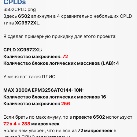
CPLDs
6502CPLD.png
Здесь
6502
впихнули в 4 сравнительно небольших CPLD
типа
XC9572XL
.
Я сделал примерную прикидку для этого проекта:
CPLD XC9572XL
:
Количество макроячеек:
72
Количество блоков логических массивов (LAB): 4
У меня вот такая ПЛИС:
MAX 3000A EPM3256ATC144-10N
:
Количество блоков логических массивов 16
Количество макроячеек
256
Если брать по максимуму, то в
проекте 6502
используют
72 х 4 = 288
макроячеек
Более чем уверен, что не все из
72 макроячеек
в