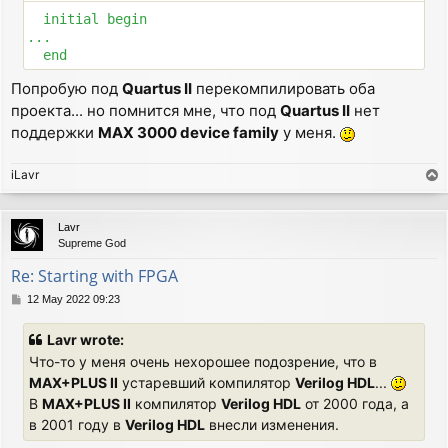
  initial begin

...

  end
Попробую под
Quartus II
перекомпилировать оба
проекта... но помнится мне, что под
Quartus II
нет
поддержки
MAX 3000 device family
у меня.
iLavr
T
o
p
Lavr
Supreme God
Re: Starting with FPGA
P
12 May 2022 09:23
o
s
Lavr wrote:
t
Что-то у меня очень нехорошее подозрение, что в
MAX+PLUS II
устаревший компилятор
Verilog HDL
...
В
MAX+PLUS II
компилятор
Verilog HDL
от 2000 года, а
в 2001 году в
Verilog HDL
внесли изменения.