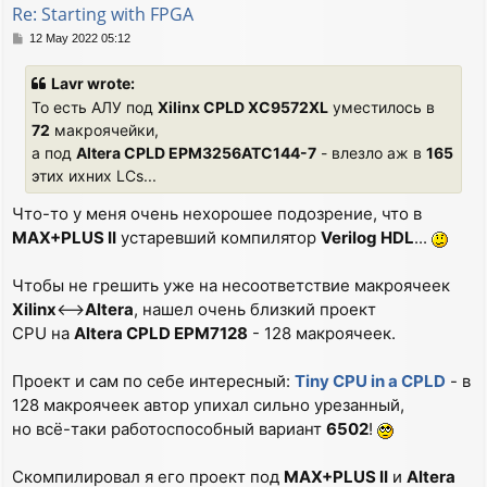
Re: Starting with FPGA
P
12 May 2022 05:12
o
s
Lavr wrote:
t
То есть АЛУ под
Xilinx CPLD XC9572XL
уместилось в
72
макроячейки,
а под
Altera CPLD EPM3256ATC144-7
- влезло аж в
165
этих ихних LCs...
Что-то у меня очень нехорошее подозрение, что в
MAX+PLUS II
устаревший компилятор
Verilog HDL
...
Чтобы не грешить уже на несоответствие макроячеек
Xilinx
<-->
Altera
, нашел очень близкий проект
CPU на
Altera CPLD EPM7128
- 128 макроячеек.
Проект и сам по себе интересный:
Tiny CPU in a CPLD
- в
128 макроячеек автор упихал сильно урезанный,
но всё-таки работоспособный вариант
6502
!
Скомпилировал я его проект под
MAX+PLUS II
и
Altera