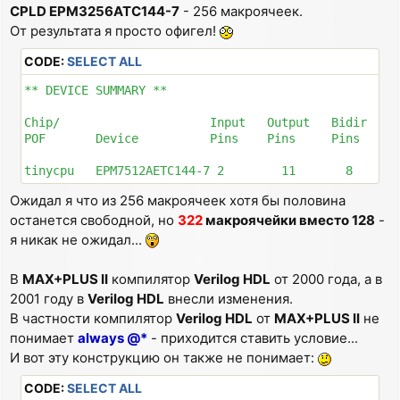
CPLD EPM3256ATC144-7
- 256 макроячеек.
От результата я просто офигел!
CODE:
SELECT ALL
** DEVICE SUMMARY **

Chip/                     Input   Output   Bidir     
POF       Device          Pins    Pins     Pins     L
tinycpu   EPM7512AETC144-7 2        11       8      
Ожидал я что из 256 макроячеек хотя бы половина
останется свободной, но
322
макроячейки вместо 128
-
я никак не ожидал...
В
MAX+PLUS II
компилятор
Verilog HDL
от 2000 года, а в
2001 году в
Verilog HDL
внесли изменения.
В частности компилятор
Verilog HDL
от
MAX+PLUS II
не
понимает
always @*
- приходится ставить условие...
И вот эту конструкцию он также не понимает:
CODE:
SELECT ALL