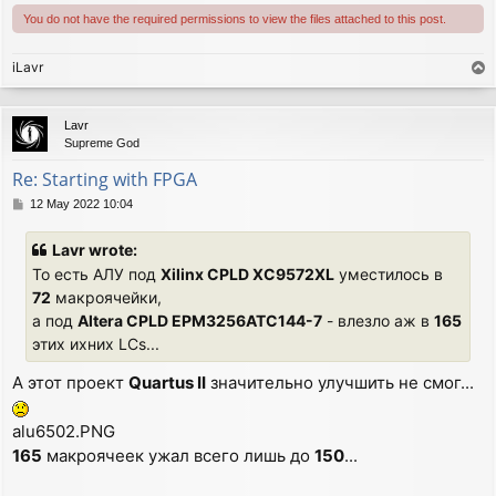
You do not have the required permissions to view the files attached to this post.
iLavr
T
o
p
Lavr
Supreme God
Re: Starting with FPGA
P
12 May 2022 10:04
o
s
Lavr wrote:
t
То есть АЛУ под
Xilinx CPLD XC9572XL
уместилось в
72
макроячейки,
а под
Altera CPLD EPM3256ATC144-7
- влезло аж в
165
этих ихних LCs...
А этот проект
Quartus II
значительно улучшить не смог...
alu6502.PNG
165
макроячеек ужал всего лишь до
150
...