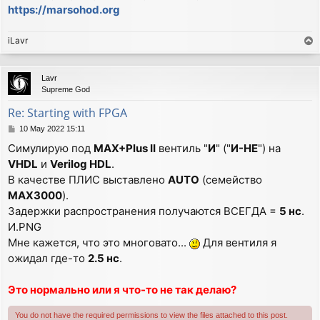
https://marsohod.org
iLavr
T
o
p
Lavr
Supreme God
Re: Starting with FPGA
P
10 May 2022 15:11
o
Симулирую под
MAX+Plus II
вентиль "
И
" ("
И-НЕ
") на
s
VHDL
и
Verilog HDL
.
t
В качестве ПЛИС выставлено
AUTO
(семейство
MAX3000
).
Задержки распространения получаются ВСЕГДА =
5 нс
.
И.PNG
Мне кажется, что это многовато...
Для вентиля я
ожидал где-то
2.5 нс
.
Это нормально или я что-то не так делаю?
You do not have the required permissions to view the files attached to this post.