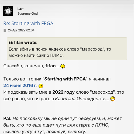
p
Lavr
Supreme God
Re: Starting with FPGA
P
24 Apr 2022 02:04
o
s
fifan wrote:
t
Если вбить в поиск яндекса слово "марсоход", то
можно найти сайт о ПЛИС.
Спасибо, конечно,
fifan
...
Только вот топик "
Starting
with FPGA
" я начинал
24 июня 2016 г
.
И подсказывать мне в
2022 году
слово "марсоход", это
всё равно, что играть в
Капитана Очевидность
...
P.S.
Но поскольку мы не одни тут беседуем, и, может
быть, кто-то ещё ищет пути для старта с ПЛИС,
ссылочку эту я тут, пожалуй, выложу
: