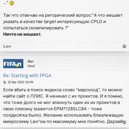
...
"
Так что отвечаю на риторический вопрос:"
А что мешает
указать в качестве target интересующую CPLD и
попытаться скомпилировать ?
"
Ничто не мешает.
iLavr
T
o
p
fifan
Devil
Re: Starting with FPGA
P
22 Apr 2022 10:09
o
Если вбить в поиск яндекса слово "марсоход", то можно
s
найти сайт о ПЛИС. Я начинал с их проектов. И я помню,
t
что тоже долго не мог впихнуть один их их проектов в
свою плисину (кажется EPM7128SLC84 - тоже
полдесятка было). Желание использовать близлежащую
микросхему Lavr'ом по максимуму мне понятно. Дерзай!
T
o