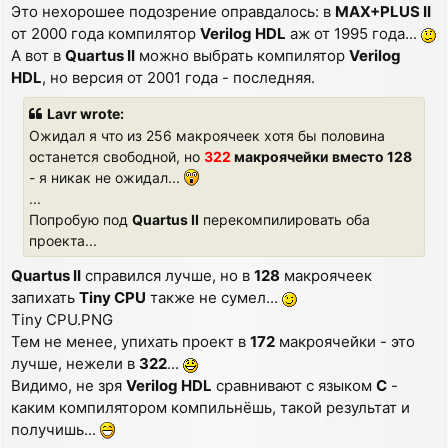
Это нехорошее подозрение оправдалось: в
MAX+PLUS II
от 2000 года компилятор
Verilog HDL
аж от 1995 года...
А вот в
Quartus II
можно выбрать компилятор
Verilog
HDL
, но версия от 2001 года - последняя.
Lavr wrote:
Ожидал я что из 256 макроячеек хотя бы половина
останется свободной, но
322
макроячейки вместо 128
- я никак не ожидал...
...
Попробую под
Quartus II
перекомпилировать оба
проекта...
Quartus II
справился лучше, но в
128
макроячеек
запихать
Tiny CPU
также не сумел...
Tiny CPU.PNG
Тем не менее, упихать проект в
172
макроячейки - это
лучше, нежели в
322
...
Видимо, не зря
Verilog HDL
сравнивают с языком
С
-
каким компилятором компильнёшь, такой результат и
получишь...