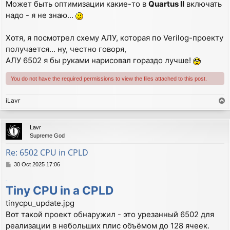
Может быть оптимизации какие-то в
Quartus II
включать
надо - я не знаю...
Хотя, я посмотрел схему АЛУ, которая по Verilog-проекту
получается... ну, честно говоря,
АЛУ 6502 я бы руками нарисовал гораздо лучше!
You do not have the required permissions to view the files attached to this post.
iLavr
T
o
p
Lavr
Supreme God
Re: 6502 CPU in CPLD
P
30 Oct 2025 17:06
o
s
.
Tiny CPU in a CPLD
t
tinycpu_update.jpg
Вот такой проект обнаружил - это урезанный 6502 для
реализации в небольших плис объёмом до 128 ячеек.