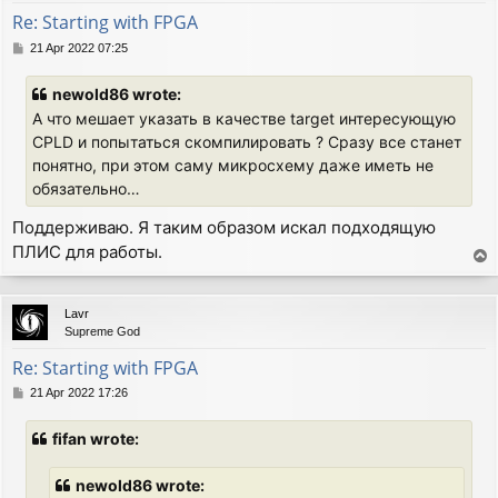
Re: Starting with FPGA
P
21 Apr 2022 07:25
o
s
newold86 wrote:
t
А что мешает указать в качестве target интересующую
CPLD и попытаться скомпилировать ? Сразу все станет
понятно, при этом саму микросхему даже иметь не
обязательно…
Поддерживаю. Я таким образом искал подходящую
ПЛИС для работы.
T
o
p
Lavr
Supreme God
Re: Starting with FPGA
P
21 Apr 2022 17:26
o
s
fifan wrote:
t
newold86 wrote: