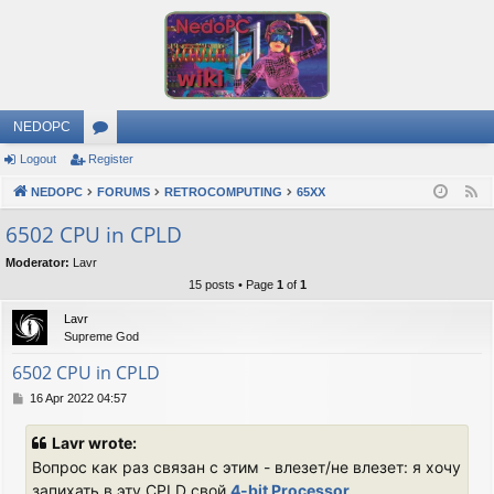
NEDOPC
Logout
Register
or
NEDOPC
u
FORUMS
RETROCOMPUTING
65XX
F
e
m
6502 CPU in CPLD
e
s
Moderator:
Lavr
d
15 posts • Page
1
of
1
Lavr
Supreme God
6502 CPU in CPLD
P
16 Apr 2022 04:57
o
s
Lavr wrote:
t
Вопрос как раз связан с этим - влезет/не влезет: я хочу
запихать в эту CPLD свой
4-bit Processor
,