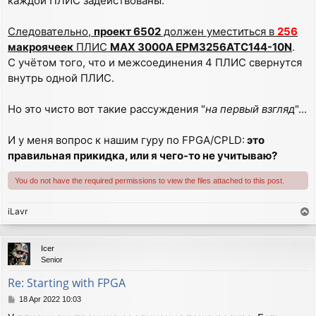
каждой ПЛИС задействованы.
Следовательно,
проект 6502
должен уместиться в
256
макроячеек
ПЛИС
MAX 3000A EPM3256ATC144-10N
.
С учётом того, что и межсоединения 4 ПЛИС свернутся
внутрь одной ПЛИС.
Но это чисто вот такие рассуждения "
на первый взгляд
"...
И у меня вопрос к нашим гуру по FPGA/CPLD:
это
правильная прикидка, или я чего-то не учитываю?
You do not have the required permissions to view the files attached to this post.
iLavr
T
o
p
Icer
Senior
Re: Starting with FPGA
P
18 Apr 2022 10:03
o