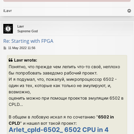
iLavr
T
o
p
Lavr
Supreme God
Re: Starting with FPGA
P
11 May 2022 11:56
o
s
Lavr wrote:
t
Понятно, что прежде чем лепить что-то своё, неплохо
бы попробовать заведомо рабочий проект.
И я подумал, что, пожалуй, микропроцессор 6502 -
один из тех, которые как только не эмулируют, и,
возможно,
оценить можно при помощи проектов эмуляции 6502 в
CPLD...
В общем в лобовую искал я по сочетанию "
6502 in
CPLD
" и нашел вот такой проект:
Arlet_cpld-6502_ 6502 CPU in 4