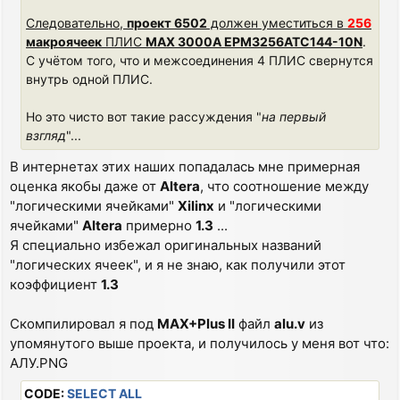
Следовательно,
проект 6502
должен уместиться в
256
макроячеек
ПЛИС
MAX 3000A EPM3256ATC144-10N
.
С учётом того, что и межсоединения 4 ПЛИС свернутся
внутрь одной ПЛИС.
Но это чисто вот такие рассуждения "
на первый
взгляд
"...
В интернетах этих наших попадалась мне примерная
оценка якобы даже от
Altera
, что соотношение между
"логическими ячейками"
Xilinx
и "логическими
ячейками"
Altera
примерно
1.3
...
Я специально избежал оригинальных названий
"логических ячеек", и я не знаю, как получили этот
коэффициент
1.3
Скомпилировал я под
MAX+Plus II
файл
alu.v
из
упомянутого выше проекта, и получилось у меня вот что:
АЛУ.PNG
CODE:
SELECT ALL