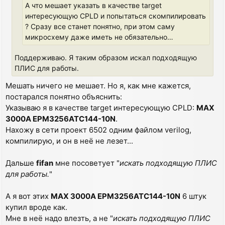
А что мешает указать в качестве target
интересующую CPLD и попытаться скомпилировать
? Сразу все станет понятно, при этом саму
микросхему даже иметь не обязательно…
Поддерживаю. Я таким образом искал подходящую
ПЛИС для работы.
Мешать ничего не мешает. Но я, как мне кажется,
постарался понятно объяснить:
Указываю я в качестве target интересующую CPLD:
MAX
3000A EPM3256ATC144-10N
.
Нахожу в сети проект 6502 одним файлом verilog,
компилирую, и он в неё не лезет...
Дальше
fifan
мне посоветует "
искать подходящую ПЛИС
для работы.
"
А я вот этих
MAX 3000A EPM3256ATC144-10N
6 штук
купил вроде как.
Мне в неё надо влезть, а не "
искать подходящую ПЛИС