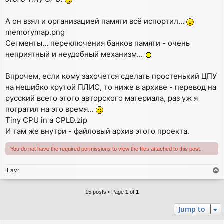
А он взял и организацией памяти всё испортил...
memorymap.png
Сегменты... переключения банков памяти - очень
неприятный и неудобный механизм...
Впрочем, если кому захочется сделать простенький ЦПУ
на нешибко крутой ПЛИС, то ниже в архиве - перевод на
русский всего этого авторского материала, раз уж я
потратил на это время...
Tiny CPU in a CPLD.zip
И там же внутри - файловый архив этого проекта.
You do not have the required permissions to view the files attached to this post.
iLavr
T
o
p
15 posts • Page
1
of
1
Jump to