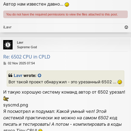
Автор нам известен давно...
You do not have the required permissions to view the files attached to this post.
iLavr
T
o
p
Lavr
Supreme God
Re: 6502 CPU in CPLD
P
02 Nov 2025 07:54
o
s
Lavr
wrote:
t
Вот такой проект обнаружил - это урезанный 6502 ...
И такую хорошую систему команд автор от 6502 урезал!
syscmd.png
Я посмотрел и подумал:
Какой умный чел! Этой
системой практически же можно на самом 6502 код
писать и тестировать!
А потом - компилировать в коды
этого Tiny CPU!