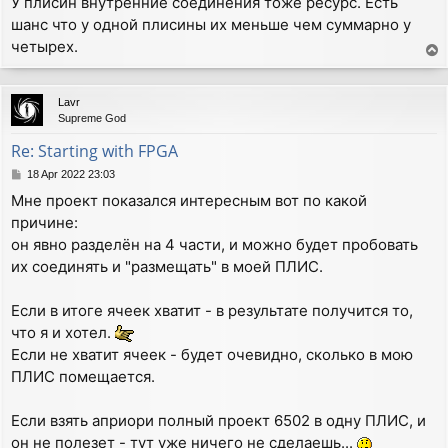
У плисин внутренние соединения тоже ресурс. Есть
s
шанс что у одной плисины их меньше чем суммарно у
t
четырех.
T
o
p
Lavr
Supreme God
Re: Starting with FPGA
P
18 Apr 2022 23:03
o
Мне проект показался интересным вот по какой
s
причине:
t
он явно разделён на 4 части, и можно будет пробовать
их соединять и "размещать" в моей ПЛИС.
Если в итоге ячеек хватит - в результате получится то,
что я и хотел.
Если не хватит ячеек - будет очевидно, сколько в мою
ПЛИС помещается.
Если взять априори полный проект 6502 в одну ПЛИС, и
он не полезет - тут уже ничего не сделаешь...