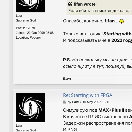
s
fifan wrote:
t
Если вбить в поиск яндекса сл
Lavr
Спасибо, конечно,
fifan
...
Supreme God
Posts:
17078
Joined:
21 Oct 2009 08:08
Только вот топик "
Starting
with
Location:
Россия
И подсказывать мне в
2022 год
P.S.
Но поскольку мы не одни т
ссылочку эту я тут, пожалуй, в
iLavr
Re: Starting with FPGA
P
by
Lavr
»
10 May 2022 15:11
o
Симулирую под
MAX+Plus II
вен
s
В качестве ПЛИС выставлено
t
Задержки распространения по
Lavr
И.PNG
Supreme God