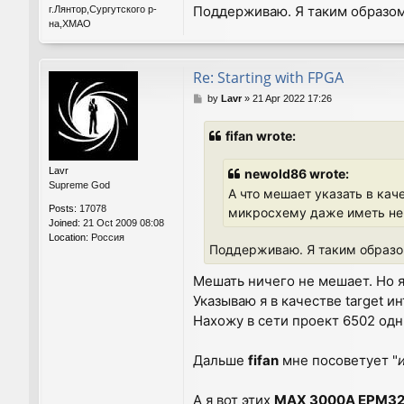
Поддерживаю. Я таким образо
г.Лянтор,Сургутского р-
на,ХМАО
Re: Starting with FPGA
P
by
Lavr
»
21 Apr 2022 17:26
o
s
fifan wrote:
t
Lavr
newold86 wrote:
Supreme God
А что мешает указать в кач
Posts:
17078
микросхему даже иметь не
Joined:
21 Oct 2009 08:08
Location:
Россия
Поддерживаю. Я таким образо
Мешать ничего не мешает. Но я
Указываю я в качестве target
Нахожу в сети проект 6502 одни
Дальше
fifan
мне посоветует "
А я вот этих
MAX 3000A EPM32