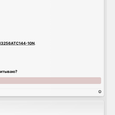
M3256ATC144-10N
.
учитываю?
T
o
p