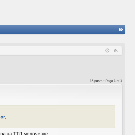
FA
Q
F
e
e
d
15 posts • Page
1
of
1
sor
,
ра на ТТЛ мелочевке...