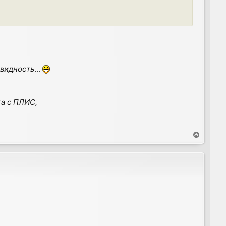
евидность
...
та с ПЛИС,
T
o
p