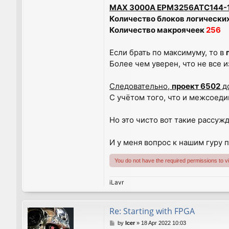
MAX 3000A EPM3256ATC144-
Количество блоков логически
Количество макроячеек
256
Если брать по максимуму, то в
Более чем уверен, что не все 
Следовательно,
проект 6502
д
С учётом того, что и межсоед
Но это чисто вот такие рассужд
И у меня вопрос к нашим гуру 
You do not have the required permissions to vie
iLavr
Re: Starting with FPGA
P
by
Icer
»
18 Apr 2022 10:03