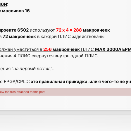
10N
:
х массивов 16
проекте 6502
используют
72 х 4 = 288
макроячеек
из
72 макроячеек
в каждой ПЛИС задействованы.
олжен уместиться в
256
макроячеек
ПЛИС
MAX 3000A EP
инения 4 ПЛИС свернутся внутрь одной ПЛИС.
ения "
на первый взгляд
"...
по FPGA/CPLD:
это правильная прикидка, или я чего-то не 
w the files attached to this post.