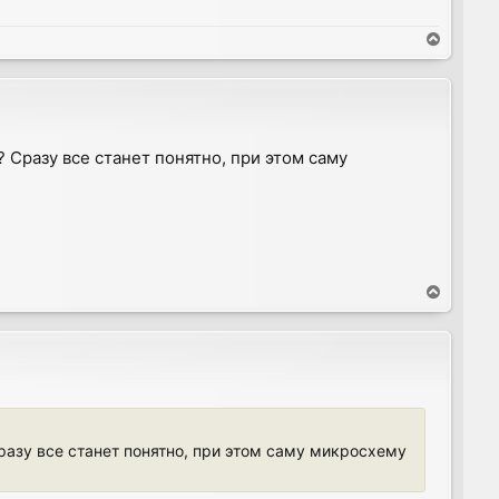
T
o
p
 Сразу все станет понятно, при этом саму
T
o
p
разу все станет понятно, при этом саму микросхему