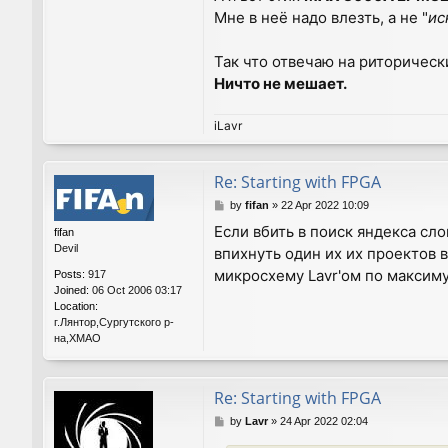
Мне в неё надо влезть, а не "
ис
Так что отвечаю на риторическ
Ничто не мешает.
iLavr
Re: Starting with FPGA
P
by
fifan
»
22 Apr 2022 10:09
o
Если вбить в поиск яндекса сло
fifan
s
Devil
впихнуть один их их проектов
t
микросхему Lavr'ом по максиму
Posts:
917
Joined:
06 Oct 2006 03:17
Location:
г.Лянтор,Сургутского р-
на,ХМАО
Re: Starting with FPGA
P
by
Lavr
»
24 Apr 2022 02:04
o