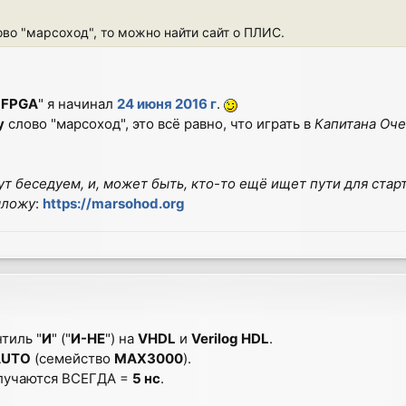
ово "марсоход", то можно найти сайт о ПЛИС.
 FPGA
" я начинал
24 июня 2016 г
.
у
слово "марсоход", это всё равно, что играть в
Капитана Оч
ут беседуем, и, может быть, кто-то ещё ищет пути для стар
ыложу
:
https://marsohod.org
тиль "
И
" ("
И-НЕ
") на
VHDL
и
Verilog HDL
.
AUTO
(семейство
MAX3000
).
лучаются ВСЕГДА =
5 нс
.