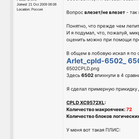
Joined:
21 Oct 2009 08:08
Location:
Россия
Вопрос
влезет/не влезет
- так
Понятно, что прежде чем лепит
И я подумал, что, пожалуй, мик
оценить можно при помощи про
В общем в лобовую искал я по 
Arlet_cpld-6502_ 65
6502CPLD.png
Здесь
6502
впихнули в 4 срав
Я сделал примерную прикидку д
CPLD XC9572XL
:
Количество макроячеек:
72
Количество блоков логических
У меня вот такая ПЛИС: