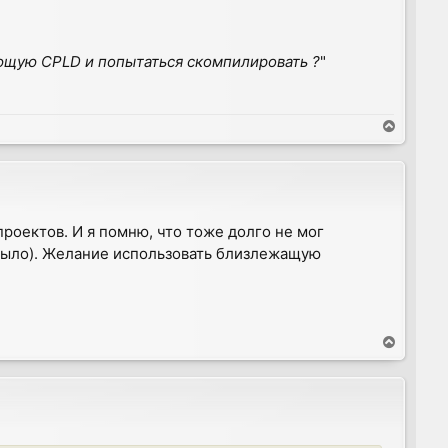
сующую CPLD и попытаться скомпилировать ?
"
T
o
p
проектов. И я помню, что тоже долго не мог
 было). Желание использовать близлежащую
T
o
p