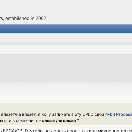
s, established in 2002
 влезет/не влезет: я хочу запихать в эту CPLD свой
4-bit Proces
пыта и в сомнениях -
влезет/не влезет
?
ть FPGA/CPLD, чтобы не делать проекты типа микропроцессо