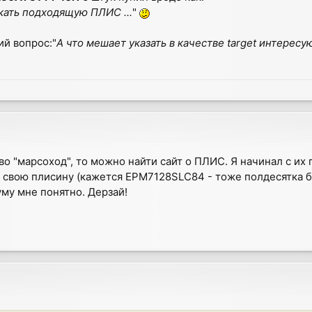
кать подходящую ПЛИС ...
"
ий вопрос:"
А что мешает указать в качестве target интере
во "марсоход", то можно найти сайт о ПЛИС. Я начинал с их 
 в свою плисину (кажется EPM7128SLC84 - тоже полдесятка
му мне понятно. Дерзай!