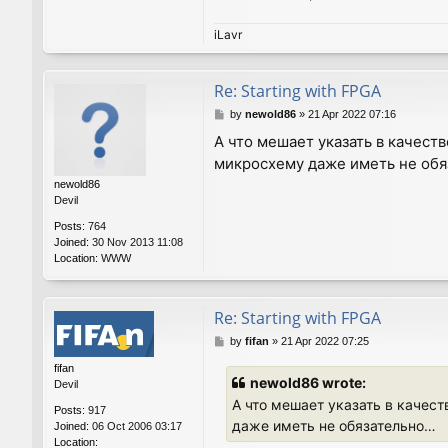
iLavr
Re: Starting with FPGA
P
by
newold86
»
21 Apr 2022 07:16
o
А что мешает указать в качест
s
микросхему даже иметь не об
t
newold86
Devil
Posts:
764
Joined:
30 Nov 2013 11:08
Location:
WWW
Re: Starting with FPGA
P
by
fifan
»
21 Apr 2022 07:25
o
fifan
s
newold86 wrote:
Devil
t
А что мешает указать в качес
Posts:
917
даже иметь не обязательно…
Joined:
06 Oct 2006 03:17
Location: