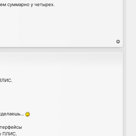
чем суммарно у четырех.
T
o
p
 ПЛИС.
сделаешь...
интерфейсы
ну ПЛИС.