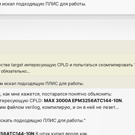
м искал подходящую ПЛИС для работы.
естве target интересующую CPLD и попытаться скомпилировать ?
 обязательно…
м искал подходящую ПЛИС для работы.
, как мне кажется, постарался понятно объяснить:
 интересующую CPLD:
MAX 3000A EPM3256ATC144-10N
.
м файлом verilog, компилирую, и он в неё не лезет...
искать подходящую ПЛИС для работы.
"
56ATC144-10N
6 штук купил вроде как.