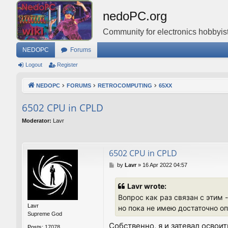
nedoPC.org
Community for electronics hobbyist
NEDOPC
Forums
Logout
Register
NEDOPC
FORUMS
RETROCOMPUTING
65XX
6502 CPU in CPLD
Moderator:
Lavr
6502 CPU in CPLD
P
by
Lavr
»
16 Apr 2022 04:57
o
s
Lavr wrote:
t
Вопрос как раз связан с этим -
Lavr
но пока не имею достаточно о
Supreme God
Собственно, я и затевал освои
Posts:
17078