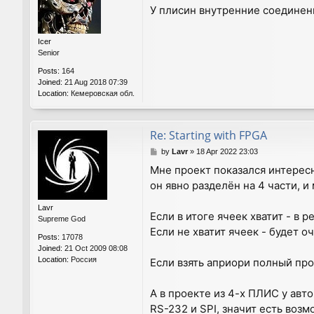
o
У плисин внутренние соединени
s
t
Icer
Senior
Posts:
164
Joined:
21 Aug 2018 07:39
Location:
Кемеровская обл.
Re: Starting with FPGA
P
by
Lavr
»
18 Apr 2022 23:03
o
Мне проект показался интересн
s
он явно разделён на 4 части, 
t
Lavr
Если в итоге ячеек хватит - в р
Supreme God
Если не хватит ячеек - будет 
Posts:
17078
Joined:
21 Oct 2009 08:08
Location:
Россия
Если взять априори полный про
А в проекте из 4-х ПЛИС у авт
RS-232 и SPI, значит есть воз