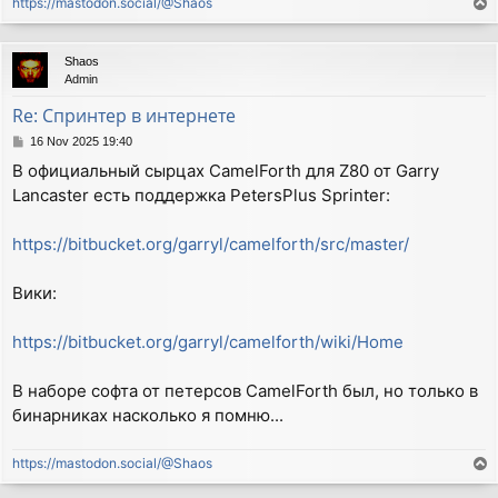
https://mastodon.social/@Shaos
T
o
p
Shaos
Admin
Re: Спринтер в интернете
P
16 Nov 2025 19:40
o
В официальный сырцах CamelForth для Z80 от Garry
s
Lancaster есть поддержка PetersPlus Sprinter:
t
https://bitbucket.org/garryl/camelforth/src/master/
Вики:
https://bitbucket.org/garryl/camelforth/wiki/Home
В наборе софта от петерсов CamelForth был, но только в
бинарниках насколько я помню...
https://mastodon.social/@Shaos
T
o