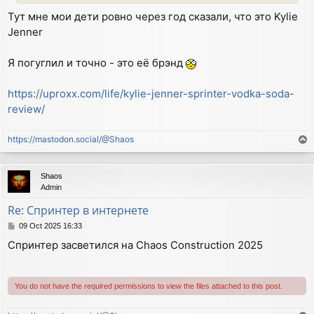
Тут мне мои дети ровно через год сказали, что это Kylie
Jenner
Я погуглил и точно - это её брэнд
https://uproxx.com/life/kylie-jenner-sprinter-vodka-soda-
review/
https://mastodon.social/@Shaos
T
o
p
Shaos
Admin
Re: Спринтер в интернете
P
09 Oct 2025 16:33
o
Спринтер засветился на Chaos Construction 2025
s
t
You do not have the required permissions to view the files attached to this post.