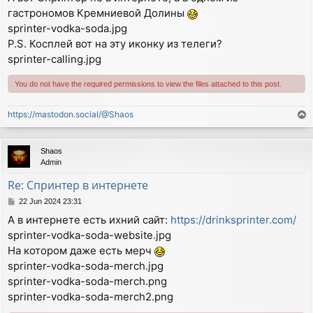
s
гастрономов Кремниевой Долины
t
sprinter-vodka-soda.jpg
P.S. Косплей вот на эту иконку из телеги?
sprinter-calling.jpg
You do not have the required permissions to view the files attached to this post.
https://mastodon.social/@Shaos
T
o
p
Shaos
Admin
Re: Спринтер в интернете
P
22 Jun 2024 23:31
o
А в интернете есть ихний сайт:
https://drinksprinter.com/
s
sprinter-vodka-soda-website.jpg
t
На котором даже есть мерч
sprinter-vodka-soda-merch.jpg
sprinter-vodka-soda-merch.png
sprinter-vodka-soda-merch2.png