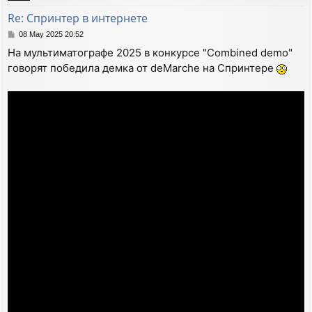
Re: Спринтер в интернете
P
08 May 2025 20:52
o
На мультиматографе 2025 в конкурсе "Combined demo"
s
говорят победила демка от deMarche на Спринтере
t