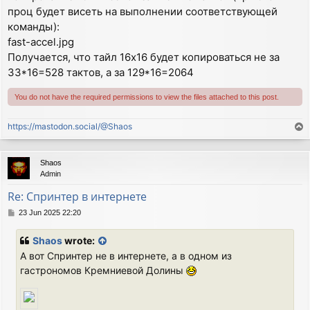
проц будет висеть на выполнении соответствующей
команды):
fast-accel.jpg
Получается, что тайл 16х16 будет копироваться не за
33*16=528 тактов, а за 129*16=2064
You do not have the required permissions to view the files attached to this post.
https://mastodon.social/@Shaos
T
o
p
Shaos
Admin
Re: Спринтер в интернете
P
23 Jun 2025 22:20
o
s
Shaos
wrote:
t
А вот Спринтер не в интернете, а в одном из
гастрономов Кремниевой Долины