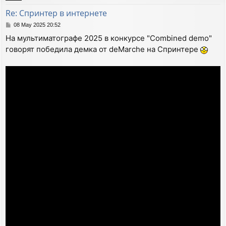
Re: Спринтер в интернете
P
08 May 2025 20:52
o
На мультиматографе 2025 в конкурсе "Combined demo"
s
говорят победила демка от deMarche на Спринтере
t