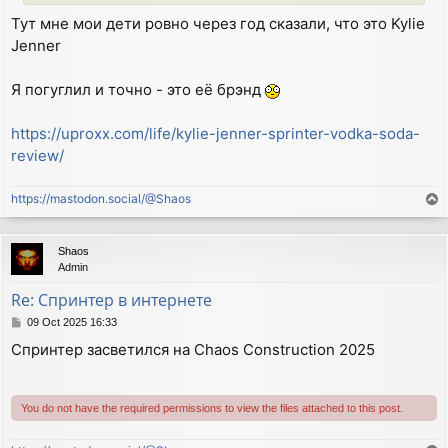
Тут мне мои дети ровно через год сказали, что это Kylie
Jenner
Я погуглил и точно - это её брэнд
https://uproxx.com/life/kylie-jenner-sprinter-vodka-soda-
review/
https://mastodon.social/@Shaos
T
o
p
Shaos
Admin
Re: Спринтер в интернете
P
09 Oct 2025 16:33
o
Спринтер засветился на Chaos Construction 2025
s
t
You do not have the required permissions to view the files attached to this post.