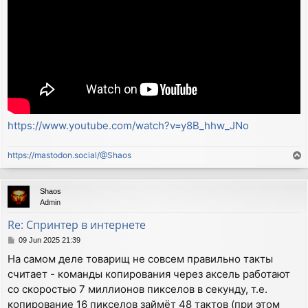
https://www.youtube.com/watch?v=y8B_hhw_JNo
https://mastodon.social/@Shaos
T
o
p
Shaos
Admin
Re: Спринтер в интернете
P
09 Jun 2025 21:39
o
На самом деле товарищ не совсем правильно такты
s
считает - команды копирования через аксель работают
t
со скоростью 7 миллионов пикселов в секунду, т.е.
копирование 16 пикселов займёт 48 тактов (при этом