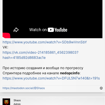
https://www.youtube.com/watch?v=SDb9wVnnSbY
VK:
https://vk.com/video-214185861_456239803?
hash=4185d92d8683ac1e
Про историю создания и вообще по прогрессу
Спринтера подробнее на канале
nedopcinfo
:
https://www.youtube.com/watch?v=DFUL5N7w140&t=191s
https://mastodon.social/@Shaos
T
o
p
Shaos
Admin