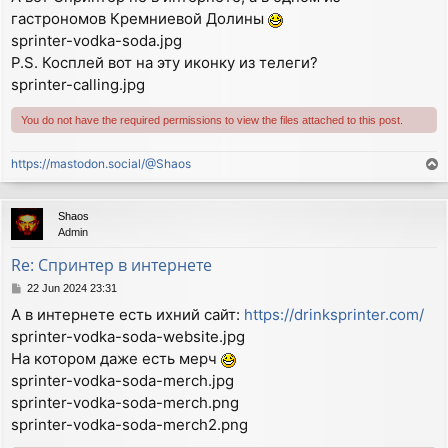
s
гастрономов Кремниевой Долины
t
sprinter-vodka-soda.jpg
P.S. Косплей вот на эту иконку из телеги?
sprinter-calling.jpg
You do not have the required permissions to view the files attached to this post.
https://mastodon.social/@Shaos
T
o
p
Shaos
Admin
Re: Спринтер в интернете
P
22 Jun 2024 23:31
o
А в интернете есть ихний сайт:
https://drinksprinter.com/
s
sprinter-vodka-soda-website.jpg
t
На котором даже есть мерч
sprinter-vodka-soda-merch.jpg
sprinter-vodka-soda-merch.png
sprinter-vodka-soda-merch2.png