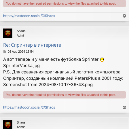
You do not have the required permissions to view the files attached to this post.
https://mastodon.social/@Shaos
T
o
p
Shaos
Admin
Re: Спринтер в интернете
P
03 Aug 2024 15:54
o
А вот теперь и у меня есть футболка Sprinter
s
SprinterVodka.jpg
t
P.S. Для сравнения оригинальный логотип компьютера
Спринтер, созданный компанией PetersPlus в 2001 году:
Screenshot from 2024-08-10 17-36-48.png
You do not have the required permissions to view the files attached to this post.
https://mastodon.social/@Shaos
T
o
p
Shaos
Admin