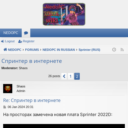
NEDOPC
Logout
Register
or
NEDOPC
u
FORUMS
NEDOPC IN RUSSIAN
Sprinter (RUS)
F
e
m
Спринтер в интернете
e
s
Moderator:
Shaos
d
1
Previous
2
26 posts
Shaos
Admin
Re: Спринтер в интернете
P
06 Jan 2024 20:31
o
На просторах замечена новая плата Sprinter 2022D:
s
t