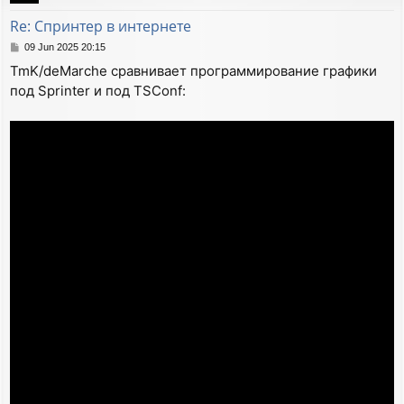
Re: Спринтер в интернете
P
09 Jun 2025 20:15
o
TmK/deMarche сравнивает программирование графики
s
под Sprinter и под TSConf:
t