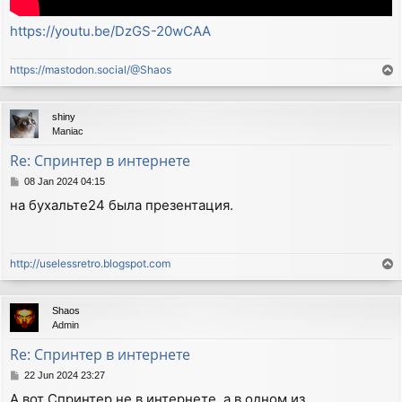
https://youtu.be/DzGS-20wCAA
https://mastodon.social/@Shaos
T
o
p
shiny
Maniac
Re: Спринтер в интернете
P
08 Jan 2024 04:15
o
на бухальте24 была презентация.
s
t
http://uselessretro.blogspot.com
T
o
p
Shaos
Admin
Re: Спринтер в интернете
P
22 Jun 2024 23:27
o
А вот Спринтер не в интернете, а в одном из