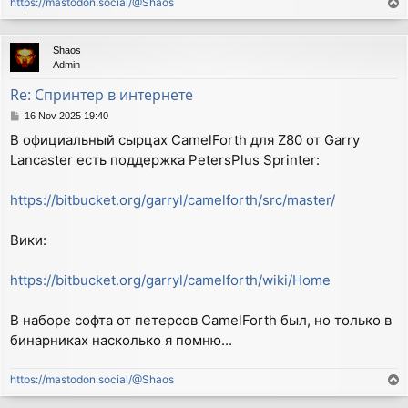
https://mastodon.social/@Shaos
T
o
p
Shaos
Admin
Re: Спринтер в интернете
P
16 Nov 2025 19:40
o
В официальный сырцах CamelForth для Z80 от Garry
s
Lancaster есть поддержка PetersPlus Sprinter:
t
https://bitbucket.org/garryl/camelforth/src/master/
Вики:
https://bitbucket.org/garryl/camelforth/wiki/Home
В наборе софта от петерсов CamelForth был, но только в
бинарниках насколько я помню...
https://mastodon.social/@Shaos
T
o