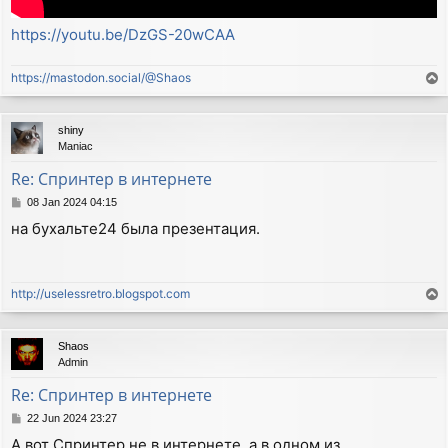
https://youtu.be/DzGS-20wCAA
https://mastodon.social/@Shaos
T
o
p
shiny
Maniac
Re: Спринтер в интернете
P
08 Jan 2024 04:15
o
на бухальте24 была презентация.
s
t
http://uselessretro.blogspot.com
T
o
p
Shaos
Admin
Re: Спринтер в интернете
P
22 Jun 2024 23:27
o
А вот Спринтер не в интернете, а в одном из