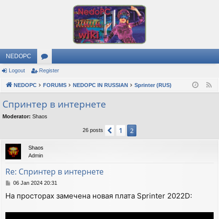
NEDOPC
Logout
Register
or
NEDOPC
u
FORUMS
NEDOPC IN RUSSIAN
Sprinter (RUS)
F
e
m
Спринтер в интернете
e
s
Moderator:
Shaos
d
1
Previous
2
26 posts
Shaos
Admin
Re: Спринтер в интернете
P
06 Jan 2024 20:31
o
На просторах замечена новая плата Sprinter 2022D:
s
t