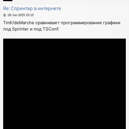
Re: Спринтер в интернете
P
09 Jun 2025 20:15
o
TmK/deMarche сравнивает программирование графики
s
под Sprinter и под TSConf:
t