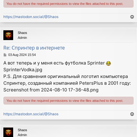
You do not have the required permissions to view the files attached to this post.
https://mastodon.social/@Shaos
T
o
p
Shaos
Admin
Re: Спринтер в интернете
P
03 Aug 2024 15:54
o
А вот теперь и у меня есть футболка Sprinter
s
SprinterVodka.jpg
t
P.S. Для сравнения оригинальный логотип компьютера
Спринтер, созданный компанией PetersPlus в 2001 году:
Screenshot from 2024-08-10 17-36-48.png
You do not have the required permissions to view the files attached to this post.
https://mastodon.social/@Shaos
T
o
p
Shaos
Admin