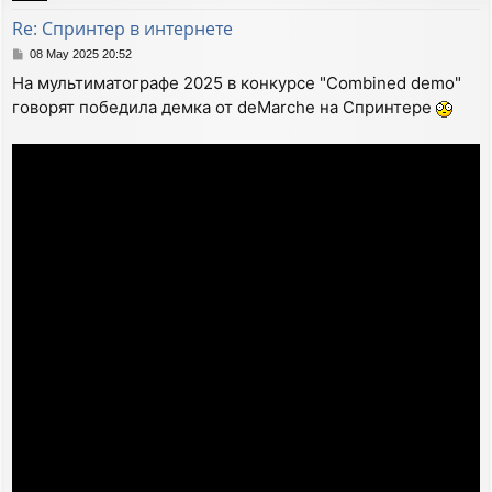
Re: Спринтер в интернете
P
08 May 2025 20:52
o
На мультиматографе 2025 в конкурсе "Combined demo"
s
говорят победила демка от deMarche на Спринтере
t