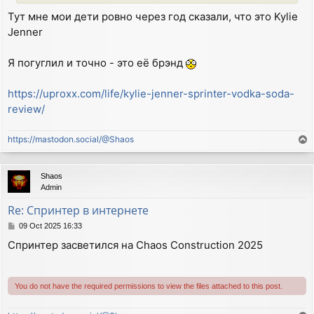
Тут мне мои дети ровно через год сказали, что это Kylie
Jenner
Я погуглил и точно - это её брэнд
https://uproxx.com/life/kylie-jenner-sprinter-vodka-soda-
review/
https://mastodon.social/@Shaos
T
o
p
Shaos
Admin
Re: Спринтер в интернете
P
09 Oct 2025 16:33
o
Спринтер засветился на Chaos Construction 2025
s
t
You do not have the required permissions to view the files attached to this post.