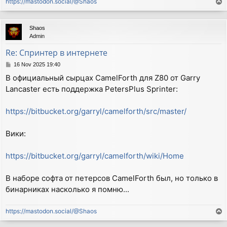
https://mastodon.social/@Shaos
T
o
p
Shaos
Admin
Re: Спринтер в интернете
P
16 Nov 2025 19:40
o
В официальный сырцах CamelForth для Z80 от Garry
s
Lancaster есть поддержка PetersPlus Sprinter:
t
https://bitbucket.org/garryl/camelforth/src/master/
Вики:
https://bitbucket.org/garryl/camelforth/wiki/Home
В наборе софта от петерсов CamelForth был, но только в
бинарниках насколько я помню...
https://mastodon.social/@Shaos
T
o