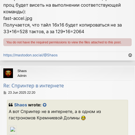
проц будет висеть на выполнении соответствующей
команды):
fast-accel.jpg
Получается, что тайл 16х16 будет копироваться не за
33*16=528 тактов, а за 129*16=2064
You do not have the required permissions to view the files attached to this post.
https://mastodon.social/@Shaos
T
o
p
Shaos
Admin
Re: Спринтер в интернете
P
23 Jun 2025 22:20
o
s
Shaos
wrote:
t
А вот Спринтер не в интернете, а в одном из
гастрономов Кремниевой Долины