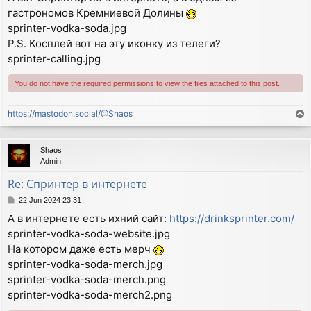
s
гастрономов Кремниевой Долины
t
sprinter-vodka-soda.jpg
P.S. Косплей вот на эту иконку из телеги?
sprinter-calling.jpg
You do not have the required permissions to view the files attached to this post.
https://mastodon.social/@Shaos
T
o
p
Shaos
Admin
Re: Спринтер в интернете
P
22 Jun 2024 23:31
o
А в интернете есть ихний сайт:
https://drinksprinter.com/
s
sprinter-vodka-soda-website.jpg
t
На котором даже есть мерч
sprinter-vodka-soda-merch.jpg
sprinter-vodka-soda-merch.png
sprinter-vodka-soda-merch2.png