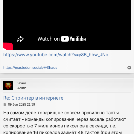
https://www.youtube.com/watch?v=y8B_hhw_JNo
https://mastodon.social/@Shaos
T
o
p
Shaos
Admin
Re: Спринтер в интернете
P
09 Jun 2025 21:39
o
На самом деле товарищ не совсем правильно такты
s
считает - команды копирования через аксель работают
t
со скоростью 7 миллионов пикселов в секунду, т.е.
копирование 16 пикселов займёт 48 тактов (при этом