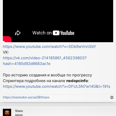
https://www.youtube.com/watch?v=SDb9wVnnSbY
VK:
https://vk.com/video-214185861_456239803?
hash=4185d92d8683ac1e
Про историю создания и вообще по прогрессу
Спринтера подробнее на канале
nedopcinfo
:
https://www.youtube.com/watch?v=DFUL5N7w140&t=191s
https://mastodon.social/@Shaos
T
o
p
Shaos
Admin