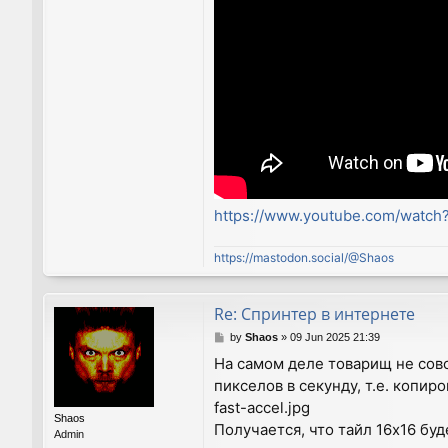
https://www.youtube.com/watc
https://mastodon.social/@Shaos
Re: Спринтер в интернете
P
by
Shaos
»
09 Jun 2025 21:39
o
На самом деле товарищ не сов
s
пикселов в секунду, т.е. копи
t
fast-accel.jpg
Shaos
Получается, что тайл 16х16 буд
Admin