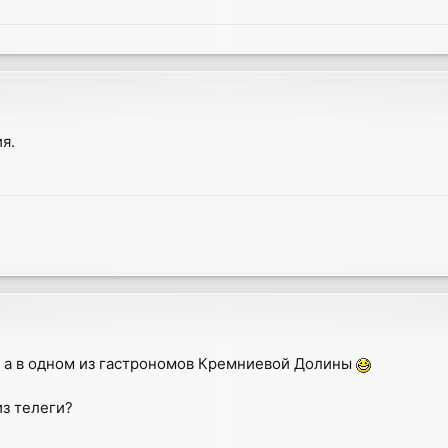
я.
е, а в одном из гастрономов Кремниевой Долины
из телеги?