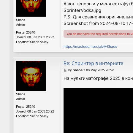
o
А вот теперь и у меня есть фут
s
SprinterVodka.jpg
t
P.S. Для сравнения оригинальн
Shaos
Screenshot from 2024-08-10 17
Admin
Posts:
25240
You do not have the required permissions to vie
Joined:
08 Jan 2003 23:22
Location:
Silicon Valley
https://mastodon.social/@Shaos
Re: Спринтер в интернете
P
by
Shaos
»
08 May 2025 20:52
o
На мультиматографе 2025 в ко
s
t
Shaos
Admin
Posts:
25240
Joined:
08 Jan 2003 23:22
Location:
Silicon Valley