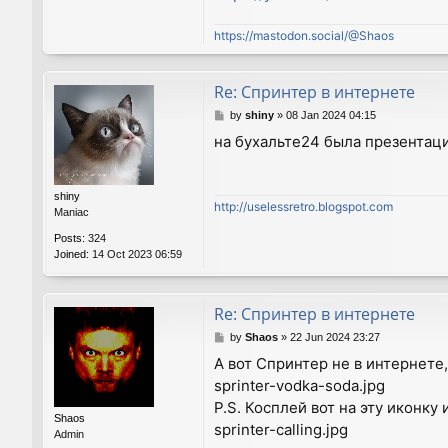
https://mastodon.social/@Shaos
Re: Спринтер в интернете
P
by
shiny
»
08 Jan 2024 04:15
o
на бухальте24 была презентаци
s
t
shiny
http://uselessretro.blogspot.com
Maniac
Posts:
324
Joined:
14 Oct 2023 06:59
Re: Спринтер в интернете
P
by
Shaos
»
22 Jun 2024 23:27
o
А вот Спринтер не в интернет
s
sprinter-vodka-soda.jpg
t
P.S. Косплей вот на эту иконку 
Shaos
sprinter-calling.jpg
Admin