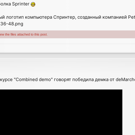
болка Sprinter
ый логотип компьютера Спринтер, созданный компанией Pete
-36-48.png
w the files attached to this post.
нкурсе "Combined demo" говорят победила демка от deMarc