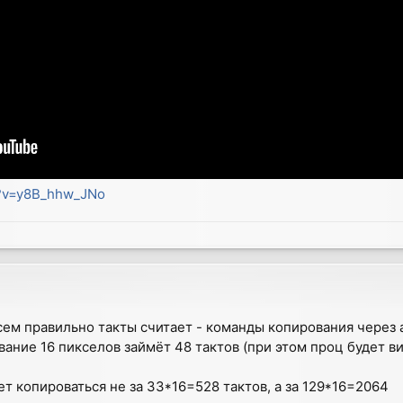
h?v=y8B_hhw_JNo
сем правильно такты считает - команды копирования через 
рование 16 пикселов займёт 48 тактов (при этом проц будет
ет копироваться не за 33*16=528 тактов, а за 129*16=2064