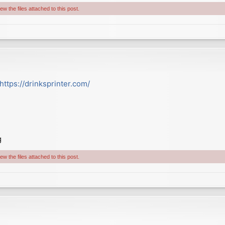
w the files attached to this post.
https://drinksprinter.com/
g
w the files attached to this post.