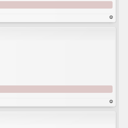
T
o
p
T
o
p