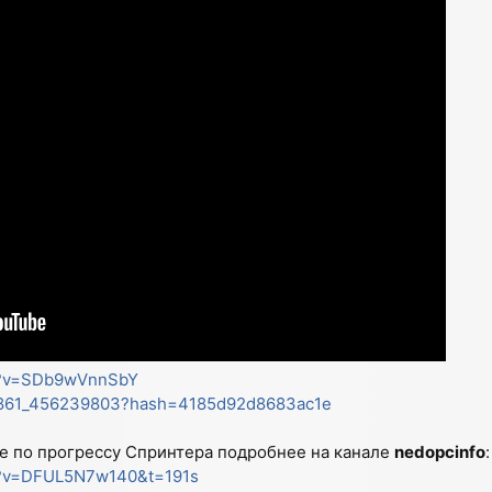
ch?v=SDb9wVnnSbY
85861_456239803?hash=4185d92d8683ac1e
е по прогрессу Спринтера подробнее на канале
nedopcinfo
:
h?v=DFUL5N7w140&t=191s