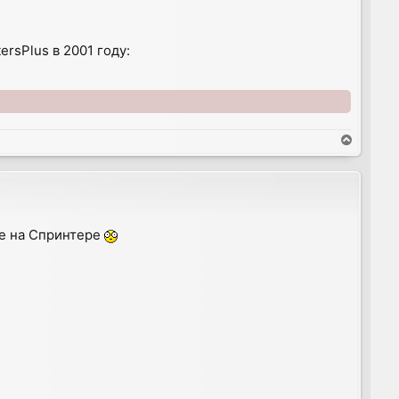
rsPlus в 2001 году:
T
o
p
he на Спринтере