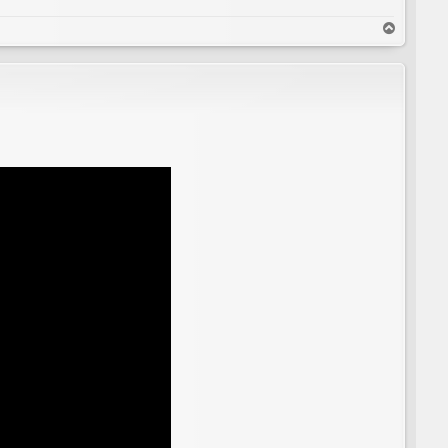
T
o
p