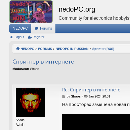
nedoPC.org
Community for electronics hobbyist
NEDOPC
Forums
Logout
Register
NEDOPC
FORUMS
NEDOPC IN RUSSIAN
Sprinter (RUS)
Спринтер в интернете
Moderator:
Shaos
Re: Спринтер в интернете
P
by
Shaos
»
06 Jan 2024 20:31
o
На просторах замечена новая пл
s
t
Shaos
Admin