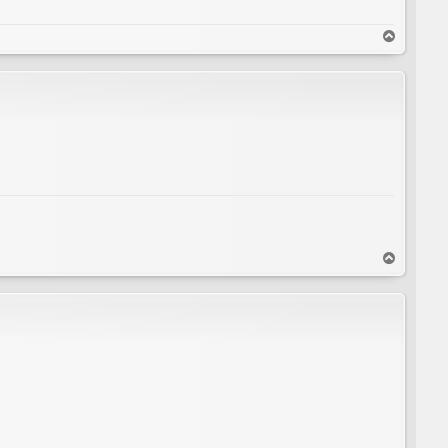
T
o
p
T
o
p