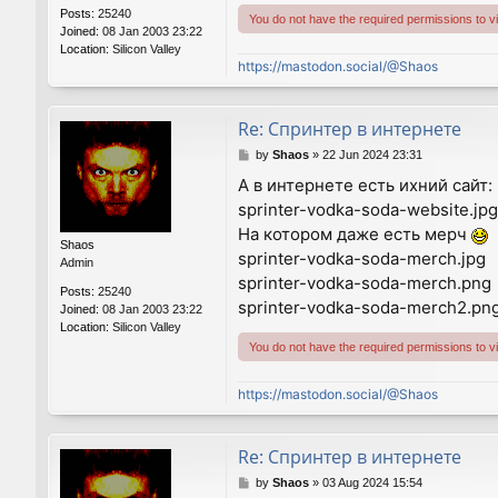
Posts:
25240
You do not have the required permissions to vie
Joined:
08 Jan 2003 23:22
Location:
Silicon Valley
https://mastodon.social/@Shaos
Re: Спринтер в интернете
P
by
Shaos
»
22 Jun 2024 23:31
o
А в интернете есть ихний сайт:
s
sprinter-vodka-soda-website.jpg
t
На котором даже есть мерч
Shaos
sprinter-vodka-soda-merch.jpg
Admin
sprinter-vodka-soda-merch.png
Posts:
25240
sprinter-vodka-soda-merch2.pn
Joined:
08 Jan 2003 23:22
Location:
Silicon Valley
You do not have the required permissions to vie
https://mastodon.social/@Shaos
Re: Спринтер в интернете
P
by
Shaos
»
03 Aug 2024 15:54