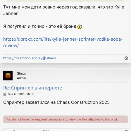
Тут мне мои дети ровно через год сказали, что это Kylie
Jenner
Я погуглил и точно - это её брэнд
https://uproxx.com/life/kylie-jenner-sprinter-vodka-soda-
review/
https://mastodon.social/@Shaos
T
o
p
Shaos
Admin
Re: Спринтер в интернете
P
09 Oct 2025 16:33
o
Спринтер засветился на Chaos Construction 2025
s
t
You do not have the required permissions to view the files attached to this post.