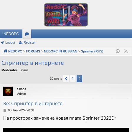
NEDOPC
Logout
Register
or
NEDOPC
u
FORUMS
NEDOPC IN RUSSIAN
Sprinter (RUS)
F
e
m
Спринтер в интернете
e
s
Moderator:
Shaos
d
1
Previous
2
26 posts
Shaos
Admin
Re: Спринтер в интернете
P
06 Jan 2024 20:31
o
На просторах замечена новая плата Sprinter 2022D:
s
t