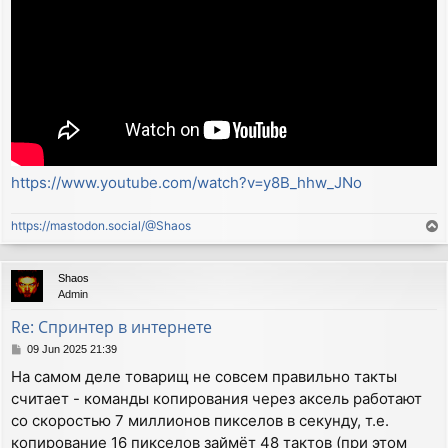
https://www.youtube.com/watch?v=y8B_hhw_JNo
https://mastodon.social/@Shaos
T
o
p
Shaos
Admin
Re: Спринтер в интернете
P
09 Jun 2025 21:39
o
На самом деле товарищ не совсем правильно такты
s
считает - команды копирования через аксель работают
t
со скоростью 7 миллионов пикселов в секунду, т.е.
копирование 16 пикселов займёт 48 тактов (при этом