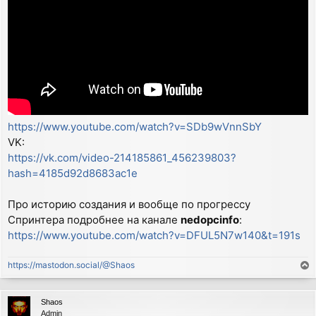
https://www.youtube.com/watch?v=SDb9wVnnSbY
VK:
https://vk.com/video-214185861_456239803?
hash=4185d92d8683ac1e
Про историю создания и вообще по прогрессу
Спринтера подробнее на канале
nedopcinfo
:
https://www.youtube.com/watch?v=DFUL5N7w140&t=191s
https://mastodon.social/@Shaos
T
o
p
Shaos
Admin