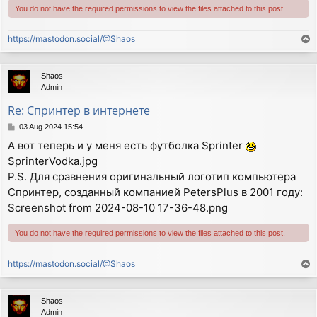
You do not have the required permissions to view the files attached to this post.
https://mastodon.social/@Shaos
T
o
p
Shaos
Admin
Re: Спринтер в интернете
P
03 Aug 2024 15:54
o
А вот теперь и у меня есть футболка Sprinter
s
SprinterVodka.jpg
t
P.S. Для сравнения оригинальный логотип компьютера
Спринтер, созданный компанией PetersPlus в 2001 году:
Screenshot from 2024-08-10 17-36-48.png
You do not have the required permissions to view the files attached to this post.
https://mastodon.social/@Shaos
T
o
p
Shaos
Admin