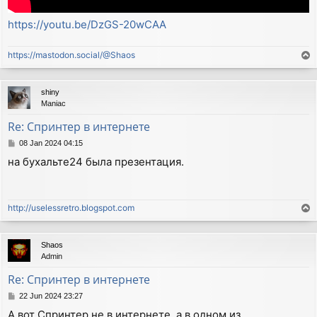
https://youtu.be/DzGS-20wCAA
https://mastodon.social/@Shaos
T
o
p
shiny
Maniac
Re: Спринтер в интернете
P
08 Jan 2024 04:15
o
на бухальте24 была презентация.
s
t
http://uselessretro.blogspot.com
T
o
p
Shaos
Admin
Re: Спринтер в интернете
P
22 Jun 2024 23:27
o
А вот Спринтер не в интернете, а в одном из