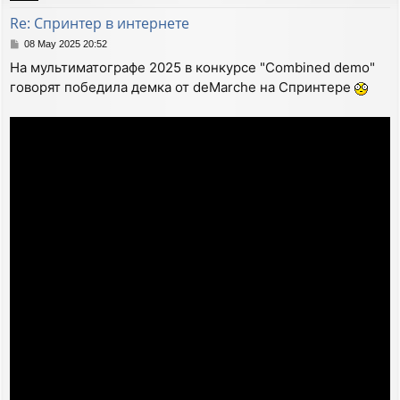
Re: Спринтер в интернете
P
08 May 2025 20:52
o
На мультиматографе 2025 в конкурсе "Combined demo"
s
говорят победила демка от deMarche на Спринтере
t