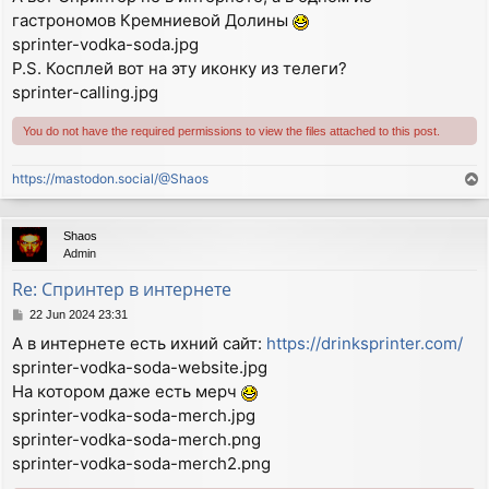
s
гастрономов Кремниевой Долины
t
sprinter-vodka-soda.jpg
P.S. Косплей вот на эту иконку из телеги?
sprinter-calling.jpg
You do not have the required permissions to view the files attached to this post.
https://mastodon.social/@Shaos
T
o
p
Shaos
Admin
Re: Спринтер в интернете
P
22 Jun 2024 23:31
o
А в интернете есть ихний сайт:
https://drinksprinter.com/
s
sprinter-vodka-soda-website.jpg
t
На котором даже есть мерч
sprinter-vodka-soda-merch.jpg
sprinter-vodka-soda-merch.png
sprinter-vodka-soda-merch2.png