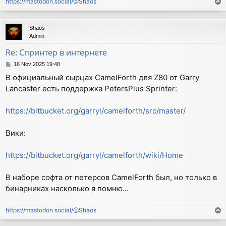
https://mastodon.social/@Shaos
T
o
p
Shaos
Admin
Re: Спринтер в интернете
P
16 Nov 2025 19:40
o
В официальный сырцах CamelForth для Z80 от Garry
s
Lancaster есть поддержка PetersPlus Sprinter:
t
https://bitbucket.org/garryl/camelforth/src/master/
Вики:
https://bitbucket.org/garryl/camelforth/wiki/Home
В наборе софта от петерсов CamelForth был, но только в
бинарниках насколько я помню...
https://mastodon.social/@Shaos
T
o