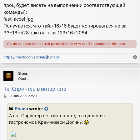
проц будет висеть на выполнении соответствующей
команды):
fast-accel.jpg
Получается, что тайл 16х16 будет копироваться не за
33*16=528 тактов, а за 129*16=2064
You do not have the required permissions to view the files attached to this post.
https://mastodon.social/@Shaos
T
o
p
Shaos
Admin
Re: Спринтер в интернете
P
23 Jun 2025 22:20
o
s
Shaos
wrote:
t
А вот Спринтер не в интернете, а в одном из
гастрономов Кремниевой Долины