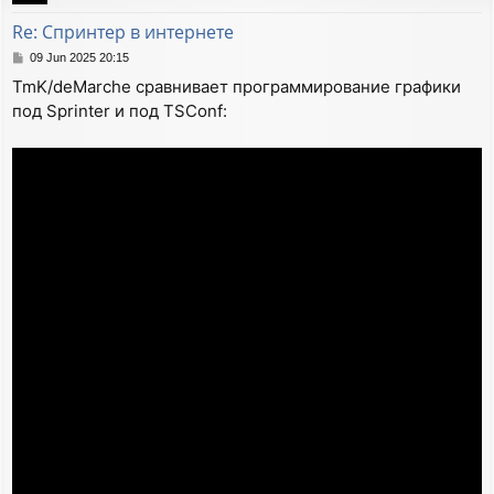
Re: Спринтер в интернете
P
09 Jun 2025 20:15
o
TmK/deMarche сравнивает программирование графики
s
под Sprinter и под TSConf:
t