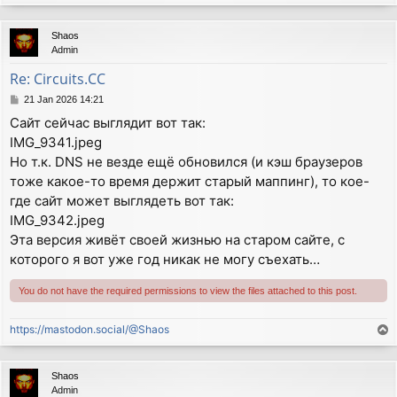
o
p
Shaos
Admin
Re: Circuits.CC
P
21 Jan 2026 14:21
o
Сайт сейчас выглядит вот так:
s
IMG_9341.jpeg
t
Но т.к. DNS не везде ещё обновился (и кэш браузеров
тоже какое-то время держит старый маппинг), то кое-
где сайт может выглядеть вот так:
IMG_9342.jpeg
Эта версия живёт своей жизнью на старом сайте, с
которого я вот уже год никак не могу съехать…
You do not have the required permissions to view the files attached to this post.
https://mastodon.social/@Shaos
T
o
p
Shaos
Admin