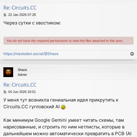
Re: Circuits.CC
P
22 Jan 2026 07:28
o
Через сутки с хвостиком:
s
t
You do not have the required permissions to view the files attached to this post.
https://mastodon.social/@Shaos
T
o
p
Shaos
Admin
Re: Circuits.CC
P
04 Jun 2026 20:51
o
У меня тут возникла гениальная идея прикрутить к
s
Circuits.CC гугловский AI
t
Как минимум Google Gemini умеет читать схемы, там
нарисованные, и строить по ним нетлисты, которые в
дальнейшем можно автоматически превратить в PCB (AI