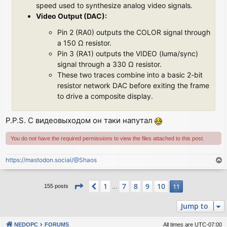
speed used to synthesize analog video signals.
Video Output (DAC):
Pin 2 (RA0) outputs the COLOR signal through
a 150 Ω resistor.
Pin 3 (RA1) outputs the VIDEO (luma/sync)
signal through a 330 Ω resistor.
These two traces combine into a basic 2-bit
resistor network DAC before exiting the frame
to drive a composite display.
P.P.S. С видеовыходом он таки напутал
You do not have the required permissions to view the files attached to this post.
https://mastodon.social/@Shaos
T
o
p
Page
11
of
11
1
7
8
9
10
Previous
11
155 posts
…
Jump to
NEDOPC
FORUMS
All times are
UTC-07:00