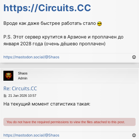
https://Circuits.CC
Вроде как даже быстрее работать стало
P.S. Этот сервер крутится в Арзионе и проплачен до
января 2028 года (очень дёшево проплачен)
https://mastodon.social/@Shaos
T
o
p
Shaos
Admin
Re: Circuits.CC
P
21 Jan 2026 10:57
o
На текущий момент статистика такая:
s
t
You do not have the required permissions to view the files attached to this post.
https://mastodon.social/@Shaos
T