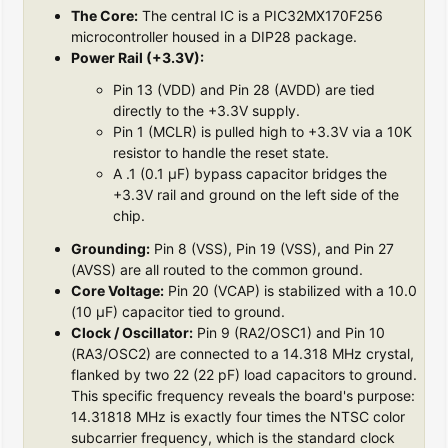
The Core:
The central IC is a PIC32MX170F256
microcontroller housed in a DIP28 package.
Power Rail (+3.3V):
Pin 13 (VDD) and Pin 28 (AVDD) are tied
directly to the +3.3V supply.
Pin 1 (MCLR) is pulled high to +3.3V via a 10K
resistor to handle the reset state.
A .1 (0.1 µF) bypass capacitor bridges the
+3.3V rail and ground on the left side of the
chip.
Grounding:
Pin 8 (VSS), Pin 19 (VSS), and Pin 27
(AVSS) are all routed to the common ground.
Core Voltage:
Pin 20 (VCAP) is stabilized with a 10.0
(10 µF) capacitor tied to ground.
Clock / Oscillator:
Pin 9 (RA2/OSC1) and Pin 10
(RA3/OSC2) are connected to a 14.318 MHz crystal,
flanked by two 22 (22 pF) load capacitors to ground.
This specific frequency reveals the board's purpose:
14.31818 MHz is exactly four times the NTSC color
subcarrier frequency, which is the standard clock