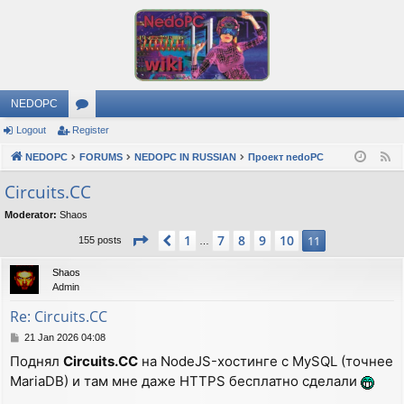
NEDOPC
Logout
Register
or
NEDOPC
u
FORUMS
NEDOPC IN RUSSIAN
Проект nedoPC
F
e
m
Circuits.CC
e
s
Moderator:
Shaos
d
Page
11
of
11
1
7
8
9
10
Previous
11
155 posts
…
Shaos
Admin
Re: Circuits.CC
P
21 Jan 2026 04:08
o
Поднял
Circuits.CC
на NodeJS-хостинге с MySQL (точнее
s
MariaDB) и там мне даже HTTPS бесплатно сделали
t