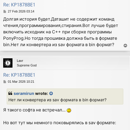
Re: КР1878ВЕ1
P
27 Feb 2026 03:14
o
Долгая история будет.Даташит не содержит команд
s
чтения,программирования,стирания.Вот лучше будет
t
включить исходник на C++ при сборке программы
PonyProg.Но тогда прошивка должна быть в формате
bin.Нет ли конвертера из sav формата в bin формат?
T
o
p
Lavr
Supreme God
Re: КР1878ВЕ1
P
01 Mar 2026 10:21
o
s
seramirun
wrote:
t
Нет ли конвертера из sav формата в bin формат?
Я такого софта не встречал...
Но вот тут мы немного поковырялись в sav формате: