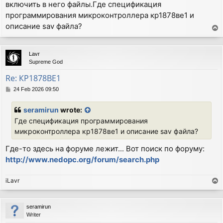
включить в него файлы.Где спецификация
t
программирования микроконтроллера кр1878ве1 и
описание sav файла?
T
o
p
Lavr
Supreme God
Re: КР1878ВЕ1
P
24 Feb 2026 09:50
o
s
seramirun
wrote:
t
Где спецификация программирования
микроконтроллера кр1878ве1 и описание sav файла?
Где-то здесь на форуме лежит... Вот поиск по форуму:
http://www.nedopc.org/forum/search.php
iLavr
T
o
p
seramirun
Writer