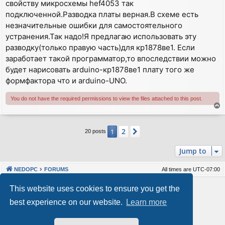
свойству микросхемы hef4053 так
подключенной.Разводка платы верная.В схеме есть
незначительные ошибки для самостоятельного
устранения.Так надо!Я предлагаю использовать эту
разводку(только правую часть)для кр1878ве1. Если
заработает такой программатор,то впоследствии можно
будет нарисовать arduino-кр1878ве1 плату того же
формфактора что и arduino-UNO.
You do not have the required permissions to view the files attached to this post.
T
o
p
2
1
Next
20 posts
Jump to
NEDOPC
FORUMS
All times are
UTC-07:00
Powered by
phpBB
® Forum Software © phpBB Limited
This website uses cookies to ensure you get the
Style by
Arty
&
halilesen
best experience on our website.
Learn more
Our VPS Hosting By RimuHosting