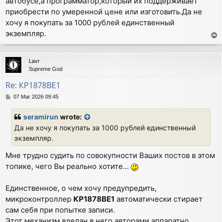
автобусе,а программатор,который их поддерживает
приобрести по умеренной цене или изготовить.Да не
хочу я покупать за 1000 рублей единственный
экземпляр.
T
o
p
Lavr
Supreme God
Re: КР1878ВЕ1
P
07 Mar 2026 09:45
o
s
seramirun
wrote:
t
Да не хочу я покупать за 1000 рублей единственный
экземпляр.
Мне трудно судить по совокупности Ваших постов в этом
топике, чего Вы реально хотите...
Единственное, о чем хочу предупредить,
микроконтроллер
КР1878ВЕ1
автоматически стирает
сам себя при попытке записи.
Этот механизм вделан в него авторами аппаратно.