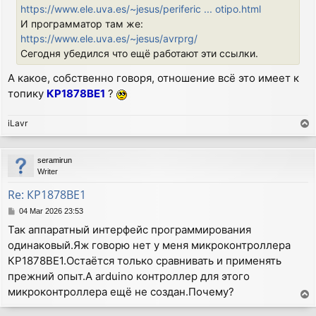
https://www.ele.uva.es/~jesus/periferic ... otipo.html
И программатор там же:
https://www.ele.uva.es/~jesus/avrprg/
Сегодня убедился что ещё работают эти ссылки.
А какое, собственно говоря, отношение всё это имеет к
топику
КР1878ВЕ1
?
iLavr
T
o
p
seramirun
Writer
Re: КР1878ВЕ1
P
04 Mar 2026 23:53
o
Так аппаратный интерфейс программирования
s
одинаковый.Яж говорю нет у меня микроконтроллера
t
КР1878ВЕ1.Остаётся только сравнивать и применять
прежний опыт.А arduino контроллер для этого
микроконтроллера ещё не создан.Почему?
T
o