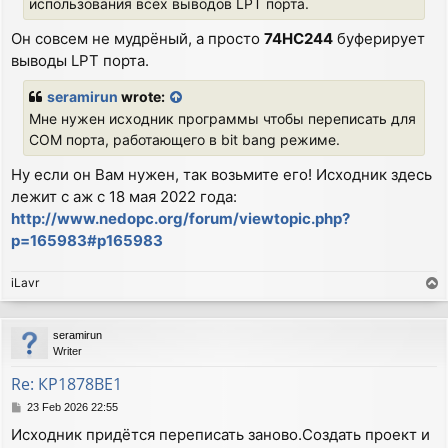
использования всех выводов LPT порта.
Он совсем не мудрёный, а просто
74HC244
буферирует
выводы LPT порта.
seramirun
wrote:
Мне нужен исходник программы чтобы переписать для
COM порта, работающего в bit bang режиме.
Ну если он Вам нужен, так возьмите его! Исходник здесь
лежит с аж с 18 мая 2022 года:
http://www.nedopc.org/forum/viewtopic.php?
p=165983#p165983
iLavr
T
o
p
seramirun
Writer
Re: КР1878ВЕ1
P
23 Feb 2026 22:55
o
Исходник придётся переписать заново.Создать проект и
s