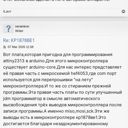
iLavr
T
o
p
seramirun
Writer
Re: КР1878ВЕ1
P
07 Mar 2026 11:58
o
Вот плата,которая пригодна для программирования
s
attiny2313 в arduino.Для этого микроконтроллера
t
существует arduino-core.Для нас интерес представляет
её правая часть с микросхемой hef4053,где com порт
используется для перепрошивки "на лету"
микроконтроллера.И то же со стиранием прежней
программы.Эта правая часть платы по сути улучшенный
jdm программатор в смысле автоматического
высвобождения трёх выводов микроконтроллера после
записи программы.А именно miso,mosi,sck.Эти же
выводы есть в микроконтроллере кр1878ве1.Это
достигается благодаря незадокументированному