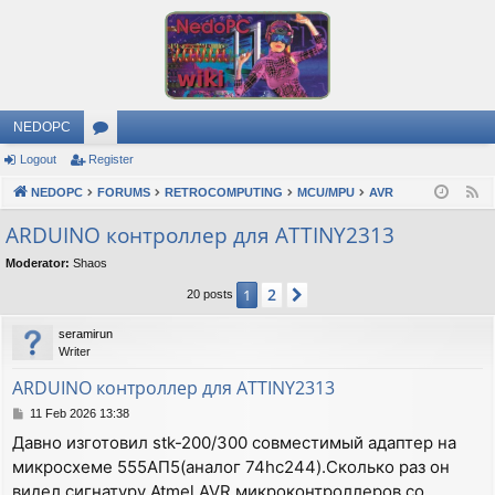
NEDOPC
Logout
Register
or
NEDOPC
u
FORUMS
RETROCOMPUTING
MCU/MPU
AVR
F
e
m
ARDUINO контроллер для ATTINY2313
e
s
Moderator:
Shaos
d
2
1
Next
20 posts
seramirun
Writer
ARDUINO контроллер для ATTINY2313
P
11 Feb 2026 13:38
o
Давно изготовил stk-200/300 совместимый адаптер на
s
микросхеме 555АП5(аналог 74hc244).Сколько раз он
t
видел сигнатуру Atmel AVR микроконтроллеров со