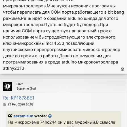
микроконтроллеров.Мне нужен исходник программы
чтобы переписать для COM порта,работающего в bit bang
режиме.Речь идёт о создании arduino шилда для этого
микроконтроллера.Пусть не будет бутлодера.При
наличии COM порта существует аппаратный трюк с
использованием быстродействующего электронного
ключа-микросхемы mc14553,позволяющий
внутрисхемно перепрограммировать микроконтроллер
даже во время его работы.Давно пользуюсь им для
программирования в среде arduino микроконтроллера
attiny2313.
T
o
p
Lavr
Supreme God
Re: КР1878ВЕ1
P
23 Feb 2026 10:07
o
s
seramirun
wrote:
t
На микросхеме 74hc244 он у вас мудрёный.В смысле