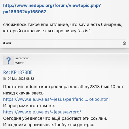
http://www.nedopc.org/forum/viewtopic.php?
p=165962#p165962
сложилось такое впечатление, что sav и есть бинарник,
который отправляется в прошивку "as is".
iLavr
T
o
p
seramirun
Writer
Re: КР1878ВЕ1
P
04 Mar 2026 08:32
o
Прототип arduino контроллера для attiny2313 был 10 лет
s
назад скачан здесь:
t
https://www.ele.uva.es/~jesus/periferic ... otipo.html
И программатор там же:
https://www.ele.uva.es/~jesus/avrprg/
Сегодня убедился что ещё работают эти ссылки.
Исходники правильные.Требуется gnu-gcc