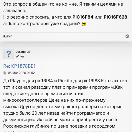
Это вопрос в общем-то не ко мне. Я такими целями не
задавался.
Но резонно спросить, а что для
PIC16F84
или
PIC16F628
arduino контроллеры уже созданы?
iLavr
T
o
p
seramirun
Writer
Re: КР1878ВЕ1
P
06 Mar 2026 04:52
o
Да.Playpic для pic16f84 и Pickito для pic16f88.Кто захотел
s
тот и скачал разводку плат с примерами программ.Как
t
следствие-долгое время жизни этих
микроконтроллеров.Цена на них по-прежнему
высока.Другое дело те микроконтроллеры на которые
трудно было 20 лет назад найти программатор и
документацию.Их сейчас можно приобрести у нас в
Российской глубинке по цене поездки в городском