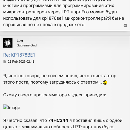
многими программами для программирования этих
микроконтроллеров через LPT порт.Его можно будет
использовать для кр1878ве1 микроконтроллера?Я бы не
спрашивал но нет пока в продаже его.
T
o
p
Lavr
Supreme God
Re: КР1878ВЕ1
P
21 Feb 2026 02:41
o
s
.
Я, честно говоря, не совсем понял, чего хочет автор
t
этого поста, поэтому затрудняюсь с ответом...
Схему своего программатора я здесь приводил:
Я честно сказал, что
74НС244
я поставил лишь с одной
целью - максимально поберечь LPT-порт ноутбука.