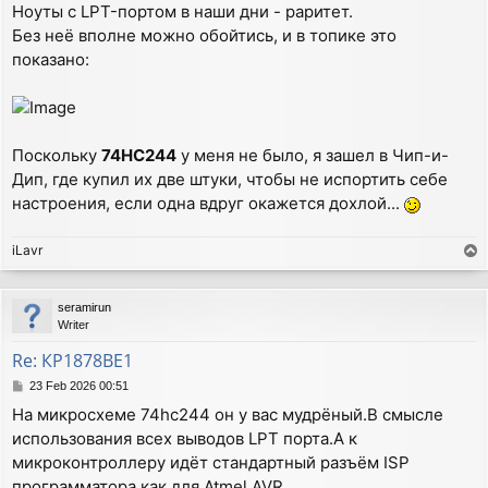
Ноуты с LPT-портом в наши дни - раритет.
Без неё вполне можно обойтись, и в топике это
показано:
Поскольку
74НС244
у меня не было, я зашел в Чип-и-
Дип, где купил их две штуки, чтобы не испортить себе
настроения, если одна вдруг окажется дохлой...
iLavr
T
o
p
seramirun
Writer
Re: КР1878ВЕ1
P
23 Feb 2026 00:51
o
На микросхеме 74hc244 он у вас мудрёный.В смысле
s
использования всех выводов LPT порта.А к
t
микроконтроллеру идёт стандартный разъём ISP
программатора как для Atmel AVR