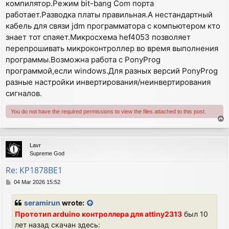
компилятор.Режим bit-bang Com порта
работает.Разводка платы правильная.А нестандартный
кабель для связи jdm программатора с компьютером кто
знает тот спаяет.Микросхема hef4053 позволяет
перепрошивать микроконтроллер во время выполнения
программы.Возможна работа с PonyProg
программой,если windows.Для разных версий PonyProg
разные настройки инвертирования/неинвертирования
сигналов.
You do not have the required permissions to view the files attached to this post.
T
o
p
Lavr
Supreme God
Re: КР1878ВЕ1
P
04 Mar 2026 15:52
o
s
seramirun
wrote:
t
Прототип arduino контроллера для attiny2313
был 10
лет назад скачан здесь: