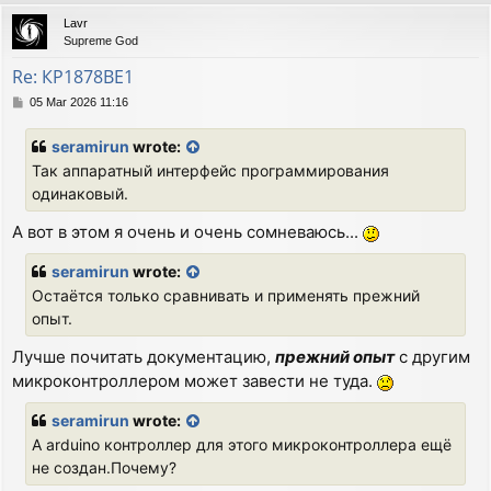
p
Lavr
Supreme God
Re: КР1878ВЕ1
P
05 Mar 2026 11:16
o
s
seramirun
wrote:
t
Так аппаратный интерфейс программирования
одинаковый.
А вот в этом я очень и очень сомневаюсь...
seramirun
wrote:
Остаётся только сравнивать и применять прежний
опыт.
Лучше почитать документацию,
прежний опыт
с другим
микроконтроллером может завести не туда.
seramirun
wrote:
А arduino контроллер для этого микроконтроллера ещё
не создан.Почему?