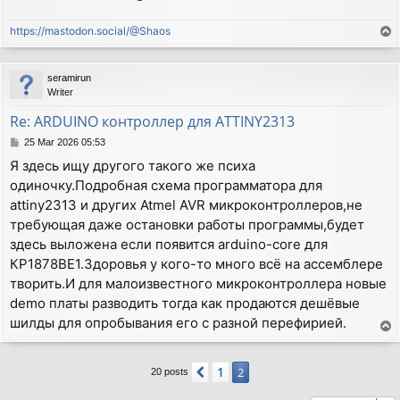
https://mastodon.social/@Shaos
T
o
p
seramirun
Writer
Re: ARDUINO контроллер для ATTINY2313
P
25 Mar 2026 05:53
o
Я здесь ищу другого такого же психа
s
одиночку.Подробная схема программатора для
t
attiny2313 и других Atmel AVR микроконтроллеров,не
требующая даже остановки работы программы,будет
здесь выложена если появится arduino-core для
КР1878ВЕ1.Здоровья у кого-то много всё на ассемблере
творить.И для малоизвестного микроконтроллера новые
demo платы разводить тогда как продаются дешёвые
шилды для опробывания его с разной перефирией.
T
o
p
1
Previous
2
20 posts