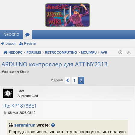
NEDOPC
Logout
Register
or
NEDOPC
u
FORUMS
RETROCOMPUTING
MCU/MPU
AVR
F
e
m
ARDUINO контроллер для ATTINY2313
e
s
Moderator:
Shaos
d
1
Previous
2
20 posts
Lavr
Supreme God
Re: КР1878ВЕ1
P
08 Mar 2026 08:12
o
s
seramirun
wrote:
t
Я предлагаю использовать эту разводку(только правую