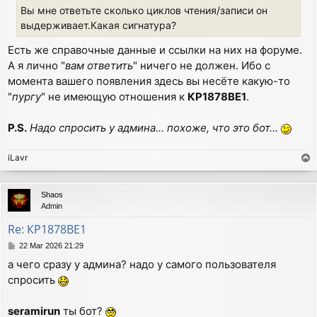
Вы мне ответьте сколько циклов чтения/записи он
выдерживает.Какая сигнатура?
Есть же справочные данные и ссылки на них на форуме.
А я лично "
вам ответить
" ничего не должен. Ибо с
момента вашего появления здесь вы несёте какую-то
"
пургу
" не имеющую отношения к
КР1878ВЕ1
.
P.S.
Надо спросить у админа... похоже, что это бот...
iLavr
T
o
p
Shaos
Admin
Re: КР1878ВЕ1
P
22 Mar 2026 21:29
o
а чего сразу у админа? надо у самого пользователя
s
спросить
t
seramirun
ты бот?