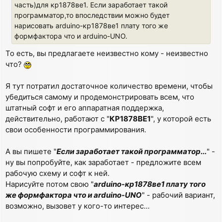
часть)для кр1878ве1. Если заработает такой
программатор,то впоследствии можно будет
нарисовать arduino-кр1878ве1 плату того же
формфактора что и arduino-UNO.
То есть, вы предлагаете неизвестно кому - неизвестно
что?
Я тут потратил достаточное количество времени, чтобы
убедиться самому и продемонстрировать всем, что
штатный софт и его аппаратная поддержка,
действительно, работают с "
КР1878ВЕ1
", у которой есть
свои особенности программирования.
А вы пишете "
Если заработает такой программатор...
" -
ну вы попробуйте, как заработает - предложите всем
рабочую схему и софт к ней.
Нарисуйте потом свою "
arduino-кр1878ве1 плату того
же формфактора что и arduino-UNO
" - рабочий вариант,
возможно, вызовет у кого-то интерес...