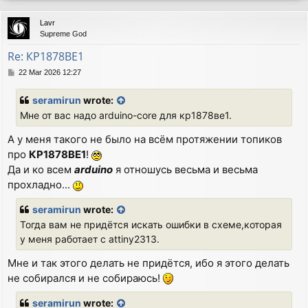
p
Lavr
Supreme God
Re: КР1878ВЕ1
P
22 Mar 2026 12:27
o
s
seramirun
wrote:
t
Мне от вас надо arduino-core для кр1878ве1.
А у меня такого не было на всём протяжении топиков
про
КР1878ВЕ1
!
Да и ко всем
arduino
я отношусь весьма и весьма
прохладно...
seramirun
wrote:
Тогда вам не придётся искать ошибки в схеме,которая
у меня работает с attiny2313.
Мне и так этого делать не придётся, ибо я этого делать
не собирался и не собираюсь!
seramirun
wrote: