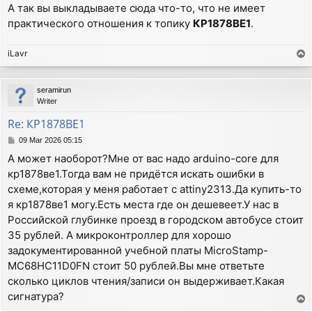
А так вы выкладываете сюда что-то, что не имеет
практического отношения к топику
КР1878ВЕ1
.
iLavr
T
o
p
seramirun
Writer
Re: КР1878ВЕ1
P
09 Mar 2026 05:15
o
А может наоборот?Мне от вас надо arduino-core для
s
кр1878ве1.Тогда вам не придётся искать ошибки в
t
схеме,которая у меня работает с attiny2313.Да купить-то
я кр1878ве1 могу.Есть места где он дешевеет.У нас в
Российской глубинке проезд в городском автобусе стоит
35 рублей. А микроконтроллер для хорошо
задокументированной учебной платы MicroStamp-
MC68HC11D0FN стоит 50 рублей.Вы мне ответьте
сколько циклов чтения/записи он выдерживает.Какая
сигнатура?
T
o