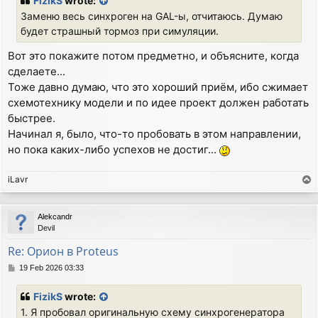
FizikS
wrote:
t
Заменю весь синхроген на GAL-ы, отчитаюсь. Думаю
будет страшный тормоз при симуляции.
Вот это покажите потом предметно, и объясните, когда
сделаете...
Тоже давно думаю, что это хороший приём, ибо сжимает
схемотехнику модели и по идее проект должен работать
быстрее.
Начинал я, было, что-то пробовать в этом направлении,
но пока каких-либо успехов не достиг...
iLavr
T
o
p
Alekcandr
Devil
Re: Орион в Proteus
P
19 Feb 2026 03:33
o
s
FizikS
wrote:
t
1. Я пробовал оригинальную схему синхрогенератора