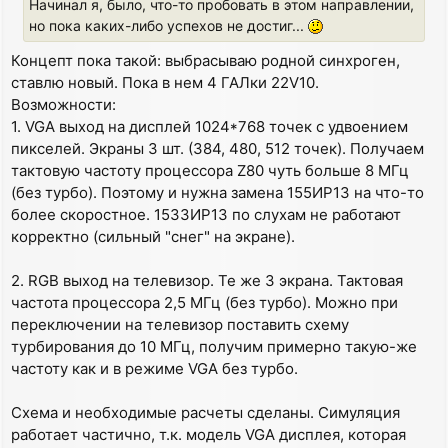
Начинал я, было, что-то пробовать в этом направлении,
но пока каких-либо успехов не достиг...
Концепт пока такой: выбрасываю родной синхроген,
ставлю новый. Пока в нем 4 ГАЛки 22V10.
Возможности:
1. VGA выход на дисплей 1024*768 точек с удвоением
пикселей. Экраны 3 шт. (384, 480, 512 точек). Получаем
тактовую частоту процессора Z80 чуть больше 8 МГц
(без турбо). Поэтому и нужна замена 155ИР13 на что-то
более скоростное. 1533ИР13 по слухам не работают
корректно (сильный "снег" на экране).
2. RGB выход на телевизор. Те же 3 экрана. Тактовая
частота процессора 2,5 МГц (без турбо). Можно при
переключении на телевизор поставить схему
турбирования до 10 МГц, получим примерно такую-же
частоту как и в режиме VGA без турбо.
Схема и необходимые расчеты сделаны. Симуляция
работает частично, т.к. модель VGA дисплея, которая