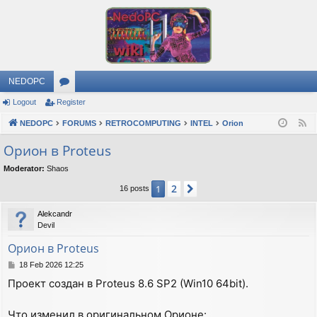
NEDOPC
Logout
Register
or
NEDOPC
u
FORUMS
RETROCOMPUTING
INTEL
Orion
F
e
m
Орион в Proteus
e
s
Moderator:
Shaos
d
2
1
Next
16 posts
Alekcandr
Devil
Орион в Proteus
P
18 Feb 2026 12:25
o
Проект создан в Proteus 8.6 SP2 (Win10 64bit).
s
t
Что изменил в оригинальном Орионе: