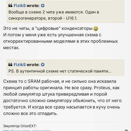
t
FizikS
wrote:
Вообще в схеме 2 чита уже имеются. Один в
синхрогенераторе, второй - U16.1.
Это не читы, а "цифровые" конденсаторы
И потом у меня уже есть улучшенная схема с
откорректированными моделями в этих проблемных
местах.
FizikS
wrote:
PS. В аутентичной схеме нет статической памяти...
Схема то с SRAM рабочая, и не сильно она исказила
принцип работы оригинала. Не все сразу. Proteus, как
любой симулятор штука привередливая и порой
достаточно сложно симулятору объяснить, что от него
требуется. И когда все сразу насыпается в кучу очень
сложно все это отладить.
Эмулятор OrionEXT: