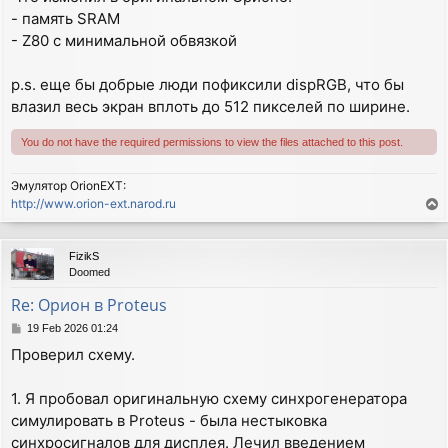
- память SRAM
- Z80 с минимальной обвязкой
p.s. еще бы добрые люди пофиксили dispRGB, что бы
влазил весь экран вплоть до 512 пикселей по ширине.
You do not have the required permissions to view the files attached to this post.
Эмулятор OrionEXT:
http://www.orion-ext.narod.ru
T
o
p
FizikS
Doomed
Re: Орион в Proteus
P
19 Feb 2026 01:24
o
Проверил схему.
s
t
1. Я пробовал оригинальную схему синхрогенератора
симулировать в Proteus - была нестыковка
синхросигналов для дисплея. Лечил введением