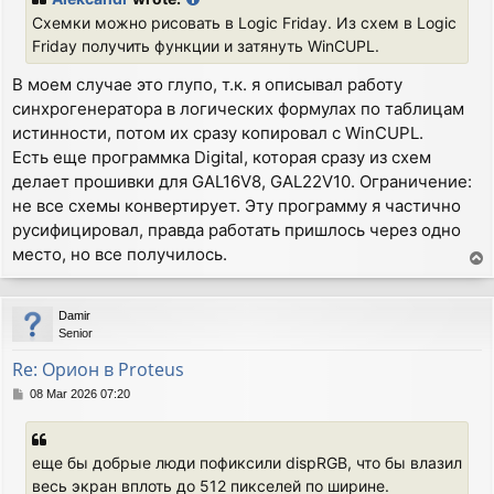
t
Схемки можно рисовать в Logic Friday. Из схем в Logic
Friday получить функции и затянуть WinCUPL.
В моем случае это глупо, т.к. я описывал работу
синхрогенератора в логических формулах по таблицам
истинности, потом их сразу копировал с WinCUPL.
Есть еще программка Digital, которая сразу из схем
делает прошивки для GAL16V8, GAL22V10. Ограничение:
не все схемы конвертирует. Эту программу я частично
русифицировал, правда работать пришлось через одно
место, но все получилось.
T
o
p
Damir
Senior
Re: Орион в Proteus
P
08 Mar 2026 07:20
o
s
t
еще бы добрые люди пофиксили dispRGB, что бы влазил
весь экран вплоть до 512 пикселей по ширине.