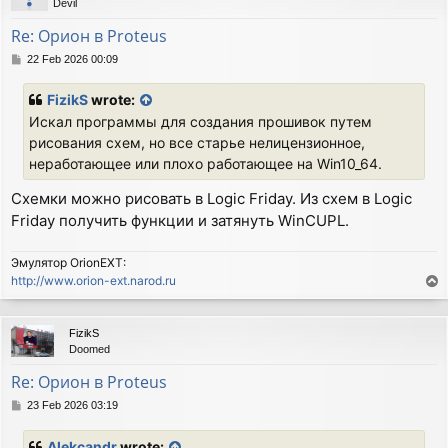
Devil
Re: Орион в Proteus
P
22 Feb 2026 00:09
o
s
FizikS
wrote:
t
Искал программы для создания прошивок путем
рисования схем, но все старье нелицензионное,
неработающее или плохо работающее на Win10_64.
Схемки можно рисовать в Logic Friday. Из схем в Logic
Friday получить функции и затянуть WinCUPL.
Эмулятор OrionEXT:
http://www.orion-ext.narod.ru
T
o
p
FizikS
Doomed
Re: Орион в Proteus
P
23 Feb 2026 03:19
o
s
Alekcandr
wrote: