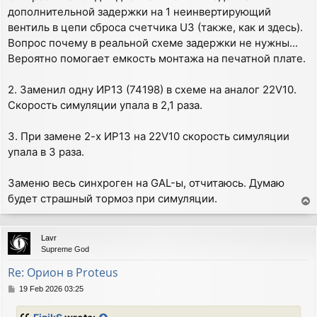
дополнительной задержки на 1 неинвертирующий
вентиль в цепи сброса счетчика U3 (также, как и здесь).
Вопрос почему в реальной схеме задержки не нужны...
Вероятно помогает емкость монтажа на печатной плате.
2. Заменил одну ИР13 (74198) в схеме на аналог 22V10.
Скорость симуляции упала в 2,1 раза.
3. При замене 2-х ИР13 на 22V10 скорость симуляции
упала в 3 раза.
Заменю весь синхроген на GAL-ы, отчитаюсь. Думаю
будет страшный тормоз при симуляции.
T
o
p
Lavr
Supreme God
Re: Орион в Proteus
P
19 Feb 2026 03:25
o
s