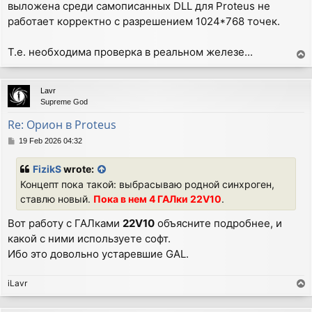
выложена среди самописанных DLL для Proteus не
работает корректно с разрешением 1024*768 точек.
Т.е. необходима проверка в реальном железе...
T
o
p
Lavr
Supreme God
Re: Орион в Proteus
P
19 Feb 2026 04:32
o
s
FizikS
wrote:
t
Концепт пока такой: выбрасываю родной синхроген,
ставлю новый.
Пока в нем 4 ГАЛки 22V10
.
Вот работу с ГАЛками
22V10
объясните подробнее, и
какой с ними используете софт.
Ибо это довольно устаревшие GAL.
iLavr
T
o
p