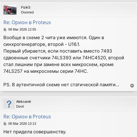
p
FizikS
Doomed
Re: Орион в Proteus
P
08 Mar 2026 12:55
o
Вообще в схеме 2 чита уже имеются. Один в
s
синхрогенераторе, второй - U16.1.
t
Первый убирается, если поставить вместо 7493
сдвоенные счетчики 74LS393 или 74HC4520, второй
стал лишним при замене всех микросхем, кроме
74LS257 на микросхемы серии 74HC.
PS. В аутентичной схеме нет статической памяти...
T
o
p
Alekcandr
Devil
Re: Орион в Proteus
P
08 Mar 2026 13:13
o
Нет придела совершенству.
s