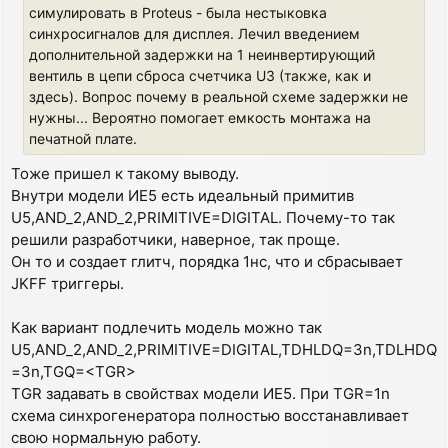
симулировать в Proteus - была нестыковка
синхросигналов для дисплея. Лечил введением
дополнительной задержки на 1 неинвертирующий
вентиль в цепи сброса счетчика U3 (также, как и
здесь). Вопрос почему в реальной схеме задержки не
нужны... Вероятно помогает емкость монтажа на
печатной плате.
Тоже пришел к такому выводу.
Внутри модели ИЕ5 есть идеальный примитив
U5,AND_2,AND_2,PRIMITIVE=DIGITAL. Почему-то так
решили разработчики, наверное, так проще.
Он то и создает глитч, порядка 1нс, что и сбрасывает
JKFF триггеры.
Как вариант подлечить модель можно так
U5,AND_2,AND_2,PRIMITIVE=DIGITAL,TDHLDQ=3n,TDLHDQ
=3n,TGQ=<TGR>
TGR задавать в свойствах модели ИЕ5. При TGR=1n
схема синхрогенератора полностью восстанавливает
свою нормальную работу.