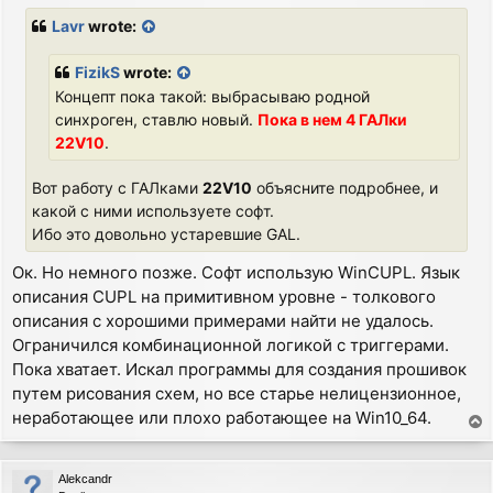
s
Lavr
wrote:
t
FizikS
wrote:
Концепт пока такой: выбрасываю родной
синхроген, ставлю новый.
Пока в нем 4 ГАЛки
22V10
.
Вот работу с ГАЛками
22V10
объясните подробнее, и
какой с ними используете софт.
Ибо это довольно устаревшие GAL.
Ок. Но немного позже. Софт использую WinCUPL. Язык
описания CUPL на примитивном уровне - толкового
описания с хорошими примерами найти не удалось.
Ограничился комбинационной логикой с триггерами.
Пока хватает. Искал программы для создания прошивок
путем рисования схем, но все старье нелицензионное,
неработающее или плохо работающее на Win10_64.
T
o
p
Alekcandr