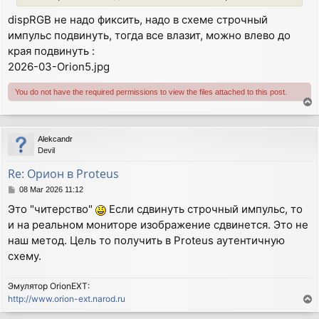
dispRGB не надо фиксить, надо в схеме строчный
импульс подвинуть, тогда все влазит, можно влево до
края подвинуть :
2026-03-Orion5.jpg
You do not have the required permissions to view the files attached to this post.
T
o
p
Alekcandr
Devil
Re: Орион в Proteus
P
08 Mar 2026 11:12
o
Это "читерство"
Если сдвинуть строчный импульс, то
s
и на реальном мониторе изображение сдвинется. Это не
t
наш метод. Цель то получить в Proteus аутентичную
схему.
Эмулятор OrionEXT:
http://www.orion-ext.narod.ru
T
o