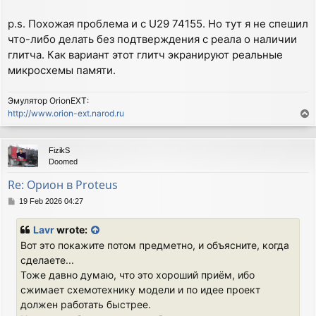
p.s. Похожая проблема и с U29 74155. Но тут я не спешил
что-либо делать без подтверждения с реала о наличии
глитча. Как вариант этот глитч экранируют реальные
микросхемы памяти.
Эмулятор OrionEXT:
http://www.orion-ext.narod.ru
T
o
p
FizikS
Doomed
Re: Орион в Proteus
P
19 Feb 2026 04:27
o
s
Lavr
wrote:
t
Вот это покажите потом предметно, и объясните, когда
сделаете...
Тоже давно думаю, что это хороший приём, ибо
сжимает схемотехнику модели и по идее проект
должен работать быстрее.