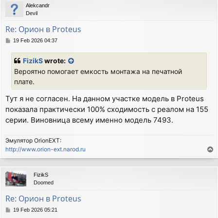
Alekcandr
Devil
Re: Орион в Proteus
P
19 Feb 2026 04:37
o
s
FizikS
wrote:
t
Вероятно помогает емкость монтажа на печатной
плате.
Тут я не согласен. На данном участке модель в Proteus
показала практически 100% сходимость с реалом на 155
серии. Виновница всему именно модель 7493.
Эмулятор OrionEXT:
http://www.orion-ext.narod.ru
T
o
p
FizikS
Doomed
Re: Орион в Proteus
P
19 Feb 2026 05:21
o