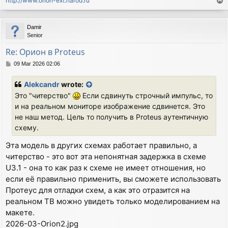
http://www.orion-ext.narod.ru
T
o
p
Damir
Senior
Re: Орион в Proteus
P
09 Mar 2026 02:06
o
s
Alekcandr
wrote:
t
Это "читерство"
Если сдвинуть строчный импульс, то
и на реальном мониторе изображение сдвинется. Это
не наш метод. Цель то получить в Proteus аутентичную
схему.
Эта модель в других схемах работает правильно, а
читерство - это вот эта непонятная задержка в схеме
U3.1 - она то как раз к схеме не имеет отношения, но
если её правильно применить, вы сможете использовать
Протеус для отладки схем, а как это отразится на
реальном ТВ можно увидеть только моделированием на
макете.
2026-03-Orion2.jpg