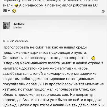
знали.
А с Редьюсом я познакомился работая на ЕС
ЭВМ.
T
o
p
Ball Bess
Maniac
P
19 Jun 2006 00:26
o
Проголосовать не смог, так как не нашёл среди
s
предложенных вариантов подходящего пункта.
t
Составлять голосовалку - тоже дело непростое...
В период максимального взлёта "Амиг" в нашей стране я
начитался достаточно амижной агитации, чтобы
захлёбываться слюной в коммерческом магазинчике,
когда там ребята демонстрировали потенциальным
покупателям образцы. Но просто бабок на тот момент не
хватало, поэтому продолжал использовать Спек, как
область приложения творческих сил. Не допрыгнул,
короче, до Амиги, а потом уже было не найти в продаже.
Однажды даже с приятелем нашли (не так давно, лет 5-6