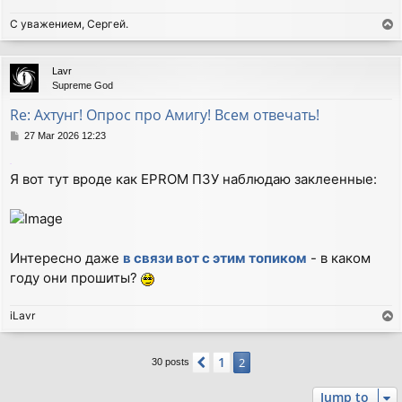
С уважением, Сергей.
T
o
p
Lavr
Supreme God
Re: Ахтунг! Опрос про Амигу! Всем отвечать!
P
27 Mar 2026 12:23
o
s
.
Я вот тут вроде как EPROM ПЗУ наблюдаю заклеенные:
t
Интересно даже
в связи вот с этим топиком
- в каком
году они прошиты?
iLavr
T
o
p
1
Previous
2
30 posts
Jump to