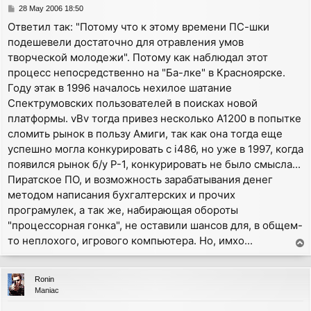
P
28 May 2006 18:50
o
Ответил так: "Потому что к этому времени ПС-шки
s
подешевели достаточно для отравления умов
t
творческой молодежи". Потому как наблюдал этот
процесс непосредственно на "Ба-лке" в Красноярске.
Году этак в 1996 началось нехилое шатание
Спектрумовских пользователей в поисках новой
платформы. vBv тогда привез несколько А1200 в попытке
сломить рынок в пользу Амиги, так как она тогда еще
успешно могла конкурировать с i486, но уже в 1997, когда
появился рынок б/у P-1, конкурировать не было смысла...
Пиратское ПО, и возможность зарабатывания денег
методом написания бухгалтерских и прочих
програмулек, а так же, набирающая обороты
"процессорная гонка", не оставили шансов для, в общем-
то неплохого, игрового компьютера. Но, имхо...
T
o
p
Ronin
Maniac