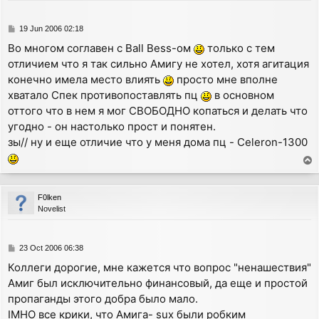
P
19 Jun 2006 02:18
o
Во многом соглавен с Ball Bess-ом
только с тем
s
отличием что я так сильно Амигу не хотел, хотя агитация
t
конечно имела место влиять
просто мне вполне
хватало Спек противопоставлять пц
в основном
оттого что в нем я мог СВОБОДНО копаться и делать что
угодно - он настолько прост и понятен.
зы// ну и еще отличие что у меня дома пц - Celeron-1300
T
o
p
F0lken
Novelist
P
23 Oct 2006 06:38
o
Коллеги дорогие, мне кажется что вопрос "ненашествия"
s
Амиг был исключительно финансовый, да еще и простой
t
пропаганды этого добра было мало.
IMHO все крики, что Амига- sux были робким