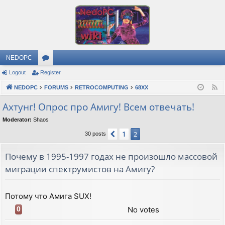
NEDOPC
Logout
Register
or
NEDOPC
u
FORUMS
RETROCOMPUTING
68XX
F
e
m
Ахтунг! Опрос про Амигу! Всем отвечать!
e
s
Moderator:
Shaos
d
1
Previous
2
30 posts
Почему в 1995-1997 годах не произошло массовой
миграции спектрумистов на Амигу?
Потому что Амига SUX!
No votes
0