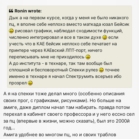
o
s
Ronin wrote:
t
Дык а на первом курсе, когда у меня не было никакого
пц, я вполне себе неплохо вместо маткада юзал Бейсик
рисовал графики, наблюдал сходимости функций,
численно интегрировал и все в таком духе
если
учесть что в КАЕ бейсик неплохо себе печатает на
принтере через КАЕвский ЛПТ-порт, ничего
переписывать мне не приходилось
А до института - в технаре, так там вообще был
сплошной и бесповоротный Спекки рулез
точнее
именно в технаре я начал Спектрумить всеръез ибо
прозрел
А я на спекки тоже делал много (особенно описания
своих прог, с графиками, рисунками). Но больше на
амиге, даже диплом начал там набирать. правда потом
перехал в кабинет своего профессора и у него ессно сел
за пц (впервые в жизни, можно сказать), был это 2000й
год...
Амига удобнее во многом пц, но и своих траблов