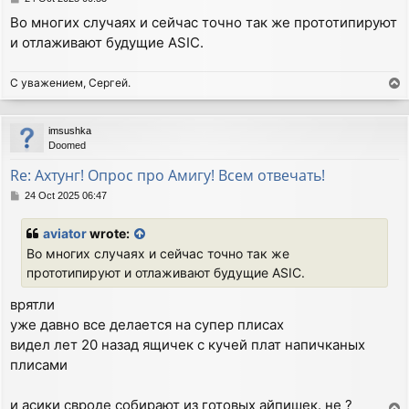
o
Во многих случаях и сейчас точно так же прототипируют
s
и отлаживают будущие ASIC.
t
С уважением, Сергей.
T
o
p
imsushka
Doomed
Re: Ахтунг! Опрос про Амигу! Всем отвечать!
P
24 Oct 2025 06:47
o
s
aviator
wrote:
t
Во многих случаях и сейчас точно так же
прототипируют и отлаживают будущие ASIC.
врятли
уже давно все делается на супер плисах
видел лет 20 назад ящичек с кучей плат напичканых
плисами
и асики свроде собирают из готовых айпишек. не ?
T