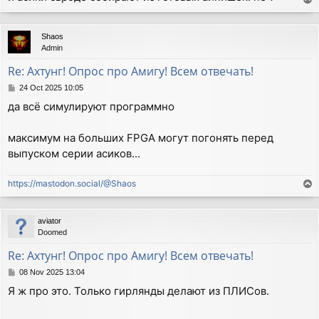
o
p
Shaos
Admin
Re: Ахтунг! Опрос про Амигу! Всем отвечать!
P
24 Oct 2025 10:05
o
да всё симулируют программно
s
t
максимум на больших FPGA могут погонять перед
выпуском серии асиков...
https://mastodon.social/@Shaos
T
o
p
aviator
Doomed
Re: Ахтунг! Опрос про Амигу! Всем отвечать!
P
08 Nov 2025 13:04
o
Я ж про это. Только гирлянды делают из ПЛИСов.
s
t