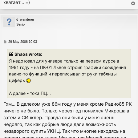
хватает... =)
T
o
p
d_wanderer
Senior
P
29 May 2006 10:03
o
s
Shaos wrote:
t
Я недо юзал для универа только на первом курсе в
1991 году - на ПК-01 Львов строил графики схождения
каких-то функций и переписывал от руки таблицы
циферь
А далее - тока ПЦ...
Гхм... В далеком уже 86м году у меня кроме Радио85 РК
ничего не было. Только через год появился Микроша а
затем и СИнклер. Правда они были у меня очень
недолго, так как добрые люди дали возможность
незадорого купить УКНЦ. Так что многие находясь на
первом курсе что такое Маткад или Матлаб просто не