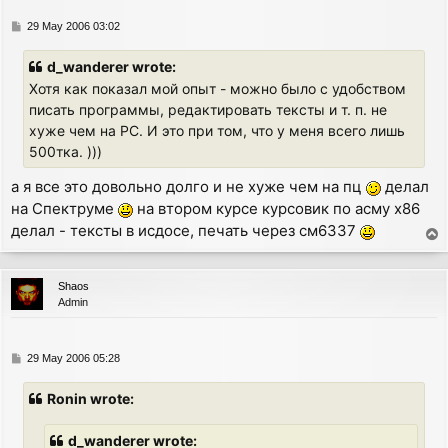
P
29 May 2006 03:02
o
s
d_wanderer wrote:
t
Хотя как показал мой опыт - можно было с удобством
писать программы, редактировать тексты и т. п. не
хуже чем на PC. И это при том, что у меня всего лишь
500тка. )))
а я все это довольно долго и не хуже чем на пц
делал
на Спектруме
на втором курсе курсовик по асму х86
делал - тексты в исдосе, печать через см6337
T
o
p
Shaos
Admin
P
29 May 2006 05:28
o
s
Ronin wrote:
t
d_wanderer wrote: