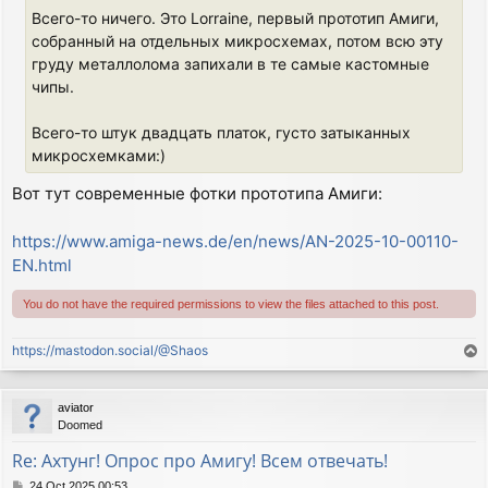
Всего-то ничего. Это Lorraine, первый прототип Амиги,
собранный на отдельных микросхемах, потом всю эту
груду металлолома запихали в те самые кастомные
чипы.
Всего-то штук двадцать платок, густо затыканных
микросхемками:)
Вот тут современные фотки прототипа Амиги:
https://www.amiga-news.de/en/news/AN-2025-10-00110-
EN.html
You do not have the required permissions to view the files attached to this post.
https://mastodon.social/@Shaos
T
o
p
aviator
Doomed
Re: Ахтунг! Опрос про Амигу! Всем отвечать!
P
24 Oct 2025 00:53