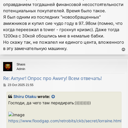
оправданием тогдашней финансовой несостоятельности
потенциальных покупателей. Время было такое.
Я был одним из последних "новообращенных"
амижников и купил сие чудо году в 97..98ом (помню, что
когда переезжал в tower - грохнул кризис). Даже тогда
1200ка с 30кой обошлись мне в немалые бабки.
Но скажу так, не пожалел ни единого цента, вложенного
в эту замечательную машинку.
T
o
p
Shaos
Admin
Re: Ахтунг! Опрос про Амигу! Всем отвечать!
P
23 Oct 2025 21:55
o
s
Shiru Otaku
wrote:
t
Господи, да чего там передирать:)))))))))))
https://www.floodgap.com/retrobits/ckb/secret/lorraine.html