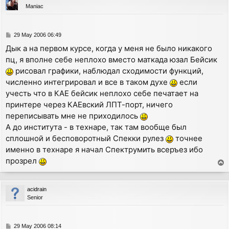
Maniac
P
29 May 2006 06:49
o
Дык а на первом курсе, когда у меня не было никакого
s
пц, я вполне себе неплохо вместо маткада юзал Бейсик
t
рисовал графики, наблюдал сходимости функций,
численно интегрировал и все в таком духе
если
учесть что в КАЕ бейсик неплохо себе печатает на
принтере через КАЕвский ЛПТ-порт, ничего
переписывать мне не приходилось
А до института - в технаре, так там вообще был
сплошной и бесповоротный Спекки рулез
точнее
именно в технаре я начал Спектрумить всеръез ибо
прозрел
T
o
p
acidrain
Senior
P
29 May 2006 08:14