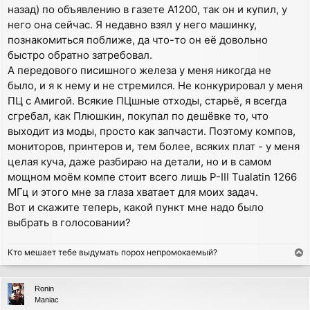
назад) по объявлению в газете А1200, так он и купил, у
него она сейчас. Я недавно взял у него машинку,
познакомиться поближе, да что-то он её довольно
быстро обратно затребовал.
А передового писишного железа у меня никогда не
было, и я к нему и не стремился. Не конкурировал у меня
ПЦ с Амигой. Всякие ПЦшные отходы, старьё, я всегда
сгребал, как Плюшкин, покупал по дешёвке то, что
выходит из моды, просто как запчасти. Поэтому компов,
мониторов, принтеров и, тем более, всяких плат - у меня
целая куча, даже разбираю на детали, но и в самом
мощном моём компе стоит всего лишь P-III Tualatin 1266
МГц и этого мне за глаза хватает для моих задач.
Вот и скажите теперь, какой пункт мне надо было
выбрать в голосовании?
Кто мешает тебе выдумать порох непромокаемый?
T
o
p
Ronin
Maniac