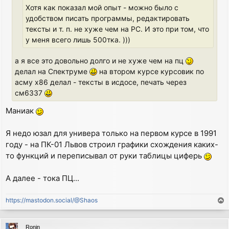
Хотя как показал мой опыт - можно было с
удобством писать программы, редактировать
тексты и т. п. не хуже чем на PC. И это при том, что
у меня всего лишь 500тка. )))
а я все это довольно долго и не хуже чем на пц
делал на Спектруме
на втором курсе курсовик по
асму х86 делал - тексты в исдосе, печать через
см6337
Маниак
Я недо юзал для универа только на первом курсе в 1991
году - на ПК-01 Львов строил графики схождения каких-
то функций и переписывал от руки таблицы циферь
А далее - тока ПЦ...
https://mastodon.social/@Shaos
T
o
p
Ronin