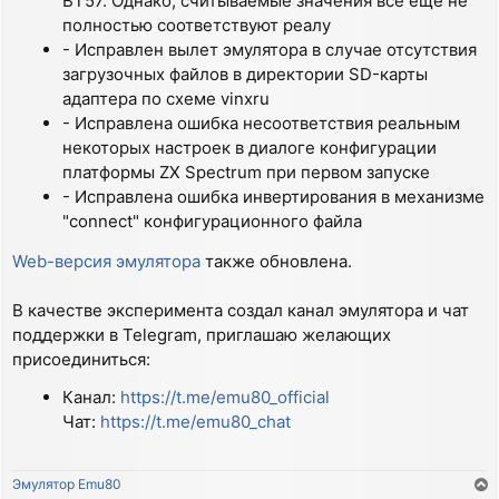
ВТ57. Однако, считываемые значения все еще не
полностью соответствуют реалу
- Исправлен вылет эмулятора в случае отсутствия
загрузочных файлов в директории SD-карты
адаптера по схеме vinxru
- Исправлена ошибка несоответствия реальным
некоторых настроек в диалоге конфигурации
платформы ZX Spectrum при первом запуске
- Исправлена ошибка инвертирования в механизме
"connect" конфигурационного файла
Web-версия эмулятора
также обновлена.
В качестве эксперимента создал канал эмулятора и чат
поддержки в Telegram, приглашаю желающих
присоединиться:
Канал:
https://t.me/emu80_official
Чат:
https://t.me/emu80_chat
Эмулятор Emu80
T