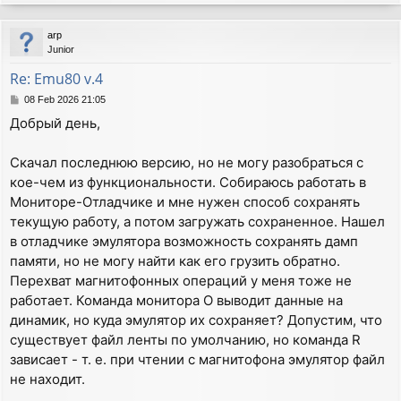
o
p
arp
Junior
Re: Emu80 v.4
P
08 Feb 2026 21:05
o
Добрый день,
s
t
Скачал последнюю версию, но не могу разобраться с
кое-чем из функциональности. Собираюсь работать в
Мониторе-Отладчике и мне нужен способ сохранять
текущую работу, а потом загружать сохраненное. Нашел
в отладчике эмулятора возможность сохранять дамп
памяти, но не могу найти как его грузить обратно.
Перехват магнитофонных операций у меня тоже не
работает. Команда монитора O выводит данные на
динамик, но куда эмулятор их сохраняет? Допустим, что
существует файл ленты по умолчанию, но команда R
зависает - т. е. при чтении с магнитофона эмулятор файл
не находит.