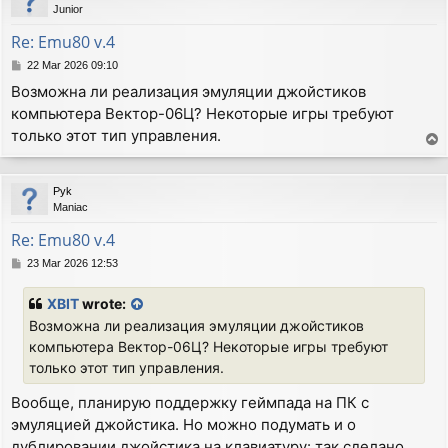
Junior
Re: Emu80 v.4
P
22 Mar 2026 09:10
o
Возможна ли реализация эмуляции джойстиков
s
компьютера Вектор-06Ц? Некоторые игры требуют
t
только этот тип управления.
T
o
p
Pyk
Maniac
Re: Emu80 v.4
P
23 Mar 2026 12:53
o
s
XBIT
wrote:
t
Возможна ли реализация эмуляции джойстиков
компьютера Вектор-06Ц? Некоторые игры требуют
только этот тип управления.
Вообще, планирую поддержку геймпада на ПК с
эмуляцией джойстика. Но можно подумать и о
дублировании джойстика на клавиатуру: так сделано,