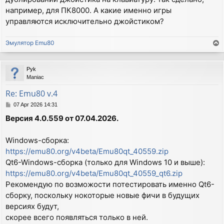
например, для ПК8000. А какие именно игры
управляются исключительно джойстиком?
Эмулятор Emu80
T
o
p
Pyk
Maniac
Re: Emu80 v.4
P
07 Apr 2026 14:31
o
Версия 4.0.559 от 07.04.2026.
s
t
Windows-сборка:
https://emu80.org/v4beta/Emu80qt_40559.zip
Qt6-Windows-сборка (только для Windows 10 и выше):
https://emu80.org/v4beta/Emu80qt_40559_qt6.zip
Рекомендую по возможости потестировать именно Qt6-
сборку, поскольку нокоторые новые фичи в будущих
версиях будут,
скорее всего появляться только в ней.