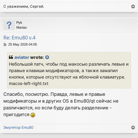
С уважением, Сергей.
T
o
p
Pyk
Maniac
Re: Emu80 v.4
P
25 May 2026 04:05
o
s
aviator
wrote:
t
Небольшой патч, чтобы под макосью различать левые и
правые клавиши модификаторов, а также замапил
кнопки, которые отсутствуют на яблочной клавиатуре.
macos-left-right.txt
Спасибо, посмотрю. Правда, левые и правые
модификаторы и в других OS в Emu80/qt сейчас не
различаются, но если буду делать разделение -
пригодится
Эмулятор Emu80
T
o