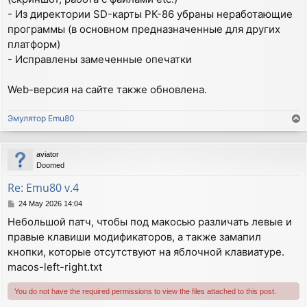
- Из директории SD-карты РК-86 убраны неработающие
программы (в основном предназначенные для других
платформ)
- Исправлены замеченные опечатки
Web-версия на сайте также обновлена.
Эмулятор Emu80
T
o
p
aviator
Doomed
Re: Emu80 v.4
P
24 May 2026 14:04
o
Небольшой патч, чтобы под макосью различать левые и
s
правые клавиши модификаторов, а также замапил
t
кнопки, которые отсутствуют на яблочной клавиатуре.
macos-left-right.txt
You do not have the required permissions to view the files attached to this post.