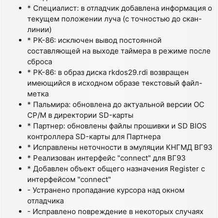
* Специалист: в отладчик добавлена информация о
текущем положении луча (с точностью до скан-
линии)
* РК-86: исключен вывод постоянной
составляющей на выходе таймера в режиме после
сброса
* РК-86: в образ диска rkdos29.rdi возвращен
имеющийся в исходном образе текстовый файл-
метка
* Пальмира: обновлена до актуальной версии ОС
CP/M в директории SD-карты
* Партнер: обновлены файлы прошивки и SD BIOS
контроллера SD-карты для Партнера
* Исправлены неточности в эмуляции КНГМД ВГ93
* Реализован интерфейс "connect" для ВГ93
* Добавлен объект общего назначения Register с
интерфейсом "connect"
- Устранено пропадание курсора над окном
отладчика
- Исправлено повреждение в некоторых случаях