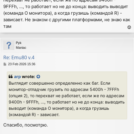
9FFFh, ..., то работает но не до конца: выводить выводит
(команда O монитора), а когда грузишь (командой R) -
зависает. Не знаком с другими платформами, не знаю как
там
T
o
p
Pyk
Maniac
Re: Emu80 v.4
P
23 Feb 2026 15:36
o
s
arp
wrote:
t
Выглядит совершенно определенно как баг. Если
монитор-отладчик грузить по адресам 5400h - 7FFFh
(опция 2), то перехват не работает, если же по адресам
9400h - 9FFFh, ..., то работает но не до конца: выводить
выводит (команда O монитора), а когда грузишь
(командой R) - зависает.
Спасибо, посмотрю.