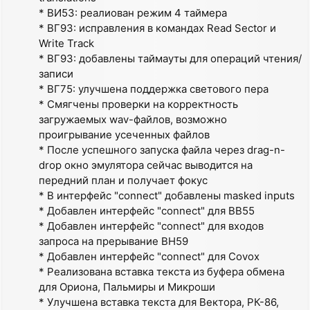
* ВИ53: реалиован режим 4 таймера
* ВГ93: исправления в командах Read Sector и
Write Track
* ВГ93: добавлены таймауты для операций чтения/
записи
* ВГ75: улучшена поддержка светового пера
* Смягчены проверки на корректность
загружаемых wav-файлов, возможно
проигрывание усеченных файлов
* После успешного запуска файла через drag-n-
drop окно эмулятора сейчас выводится на
передний план и получает фокус
* В интерфейс "connect" добавлены masked inputs
* Добавлен интерфейс "connect" для ВВ55
* Добавлен интерфейс "connect" для входов
запроса на прерывание ВН59
* Добавлен интерфейс "connect" для Covox
* Реализована вставка текста из буфера обмена
для Ориона, Пальмиры и Микроши
* Улучшена вставка текста для Вектора, РК-86,