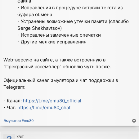
файла
- Исправления в процедуре вставки текста из
буфера обмена
- Устранены возможные утечки памяти (спасибо
Serge Shekhavtsov)
- Исправлены замеченные опечатки
- Другие мелкие исправления
Web-версию на сайте, а также встроенную в
"Прекрасный ассемблер" обновлю чуть позже.
Официальный канал эмулятора и чат поддержки в
Telegram:
- Канал:
https://t.me/emu80_official
- Чат:
https://t.me/emu80_chat
Эмулятор Emu80
T
o
p
XBIT