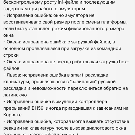
бесконтрольному росту ini-файла и последующим
задержкам при работе с эмулятором
- Исправлена ошибка: окно эмулятора не
восстанавливало свой размер после смены платформы,
если был установлен режим фиксированного размера
окна
- Океан: исправлена ошибка с загрузкой файлов, в
основном проявлявшаяся при загрузке из командной
строки
- Океан: исправлена не всегда работавшая загрузка hex-
файлов
- Львов: исправлена ошибка в smart-раскладке
клавиатуры, проявлявшаяся в "залипании" русской
раскладки и невозможности переключиться обратно на
латинскую
- Исправлена ошибка в эмуляции контроллера
прерываний ВН59, иногда приводившая к зависаниям на
Корвете
- Исправлена ошибка, которая могла вызвать отсутствие
реакции на клавиатуру после вызова диалогового окна
(скриншот, работа с файлами etc.)