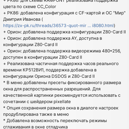
+ РК86: для схемы RAMFONT реализована поддержка
цвета по схеме CC_Color
+ РК86: добавлена конфигурация с CF-картой и ОС "Мир"
Дмитрия Иванова (
https://zx-pk.ru/threads/36573-quot-mir ... i8080.html
)
+ Орион: добавлена поддержка конфигурации Z80-Card II
+ Орион: добавлена поддержка AY, доступна в
конфигурации Z80-Card II
+ Орион: добавлена поддержка видеорежима 480*256,
доступен в конфигурации Z80-Card II
+ Реализована частичная поддержка часов реального
времени КР512ВИ1, поддержка добавлена в
конфигурации Ориона DSDOS и Z80-Card II
* В меню добавлены пресеты фиксированного размера
окна для распространенных разрешений. Для
качественной картинки рекомендуется использовать с
сочетании с шейдером pixellate
* Опция сохранения размера окна в диалоге настроек
продублирована также в меню
* Добавлена возможность переключать режимы
сглаживания в окне отладчика