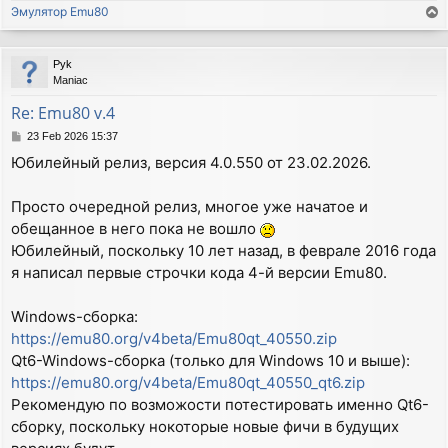
Эмулятор Emu80
T
o
p
Pyk
Maniac
Re: Emu80 v.4
P
23 Feb 2026 15:37
o
Юбилейный релиз, версия 4.0.550 от 23.02.2026.
s
t
Просто очередной релиз, многое уже начатое и
обещанное в него пока не вошло
Юбилейный, поскольку 10 лет назад, в феврале 2016 года
я написал первые строчки кода 4-й версии Emu80.
Windows-сборка:
https://emu80.org/v4beta/Emu80qt_40550.zip
Qt6-Windows-сборка (только для Windows 10 и выше):
https://emu80.org/v4beta/Emu80qt_40550_qt6.zip
Рекомендую по возможости потестировать именно Qt6-
сборку, поскольку нокоторые новые фичи в будущих