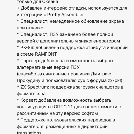
только для Океана
+ Добавлен интерфейс отладки, используется для
интеграции с Pretty Assembler
* Специалист: немедленное обновление экрана
при отладке
* Специалист: ПЗУ заменено более полной
версией с дополнительным знакогенератором
* РК-86: добавлена поддержка атрибута инверсии
в схеме RAMFONT
* Партнер: добавлена возможность выбрать
альтернативные версии ПЗУ
(спасибо за считанные прошивки Дмитрию
Прокудину и пользователю cy6 с форума zx-pk!)
* ZX Spectrum: поддержка загрузки снапшотов в
формате .sna
* Корвет: добавлена возможность выбрать
конфигурацию с ОПТС 1.1 для совместимости с
рассчитанным на эту версию софтом
* Поддержка пользовательских переводов в
формате qm, размещенных в директории
translations