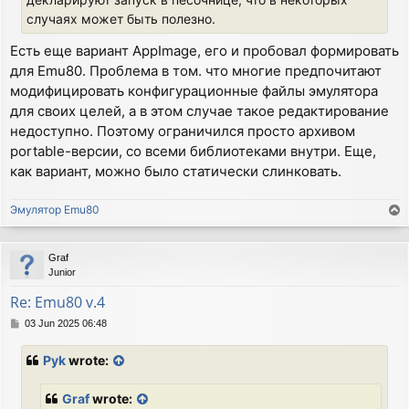
случаях может быть полезно.
Есть еще вариант AppImage, его и пробовал формировать
для Emu80. Проблема в том. что многие предпочитают
модифицировать конфигурационные файлы эмулятора
для своих целей, а в этом случае такое редактирование
недоступно. Поэтому ограничился просто архивом
portable-версии, со всеми библиотеками внутри. Еще,
как вариант, можно было статически слинковать.
Эмулятор Emu80
T
o
p
Graf
Junior
Re: Emu80 v.4
P
03 Jun 2025 06:48
o
s
Pyk
wrote:
t
Graf
wrote: