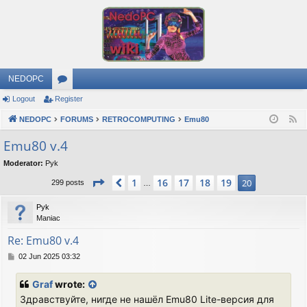
NEDOPC
Logout
Register
or
NEDOPC
u
FORUMS
RETROCOMPUTING
Emu80
F
e
m
Emu80 v.4
e
s
Moderator:
Pyk
d
Page
20
of
20
1
16
17
18
19
Previous
20
299 posts
…
Pyk
Maniac
Re: Emu80 v.4
P
02 Jun 2025 03:32
o
s
Graf
wrote:
t
Здравствуйте, нигде не нашёл Emu80 Lite-версия для