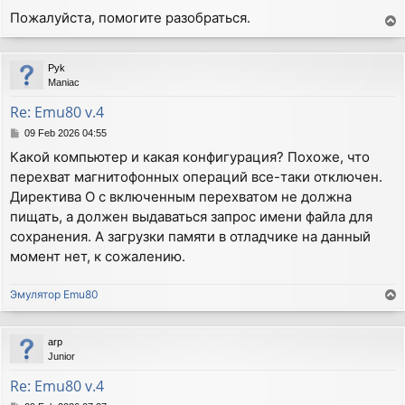
Пожалуйста, помогите разобраться.
T
o
p
Pyk
Maniac
Re: Emu80 v.4
P
09 Feb 2026 04:55
o
Какой компьютер и какая конфигурация? Похоже, что
s
перехват магнитофонных операций все-таки отключен.
t
Директива О с включенным перехватом не должна
пищать, а должен выдаваться запрос имени файла для
сохранения. А загрузки памяти в отладчике на данный
момент нет, к сожалению.
Эмулятор Emu80
T
o
p
arp
Junior
Re: Emu80 v.4