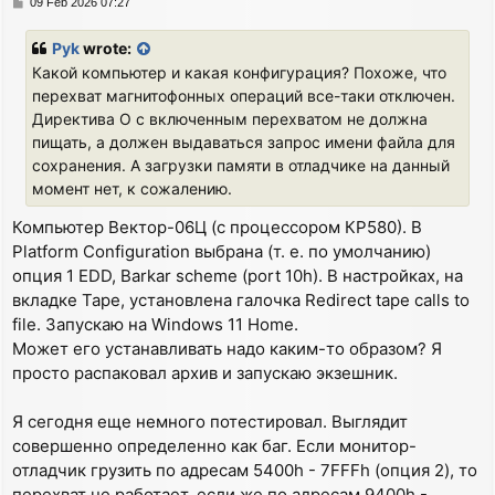
P
09 Feb 2026 07:27
o
s
Pyk
wrote:
t
Какой компьютер и какая конфигурация? Похоже, что
перехват магнитофонных операций все-таки отключен.
Директива О с включенным перехватом не должна
пищать, а должен выдаваться запрос имени файла для
сохранения. А загрузки памяти в отладчике на данный
момент нет, к сожалению.
Компьютер Вектор-06Ц (с процессором КР580). В
Platform Configuration выбрана (т. е. по умолчанию)
опция 1 EDD, Barkar scheme (port 10h). В настройках, на
вкладке Tape, установлена галочка Redirect tape calls to
file. Запускаю на Windows 11 Home.
Может его устанавливать надо каким-то образом? Я
просто распаковал архив и запускаю экзешник.
Я сегодня еще немного потестировал. Выглядит
совершенно определенно как баг. Если монитор-
отладчик грузить по адресам 5400h - 7FFFh (опция 2), то
перехват не работает, если же по адресам 9400h -