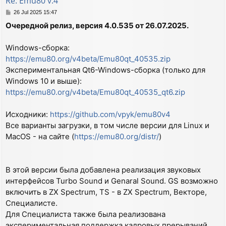
Re: Emu80 v.4
P
26 Jul 2025 15:47
o
Очередной релиз, версия 4.0.535 от 26.07.2025.
s
t
Windows-сборка:
https://emu80.org/v4beta/Emu80qt_40535.zip
Экспериментальная Qt6-Windows-сборка (только для
Windows 10 и выше):
https://emu80.org/v4beta/Emu80qt_40535_qt6.zip
Исходники:
https://github.com/vpyk/emu80v4
Все варианты загрузки, в том числе версии для Linux и
MacOS - на сайте (
https://emu80.org/distr/
)
В этой версии была добавлена реализация звуковых
интерфейсов Turbo Sound и Genaral Sound. GS возможно
включить в ZX Spectrum, TS - в ZX Spectrum, Векторе,
Специалисте.
Для Специалиста также была реализована
экспериментальная поддержка кадровых прерываний.