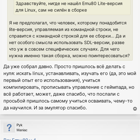
Здравствуйте, нигде не нашёл Emu80 Lite-версия
для Linux, сам не силён в сборке
Я не предполагал, что человек, которому понадобится
lite-версия, управляемая из командной строки, не
справится с командной строкой для ее сборки... Да и
нет особого смысла использовать SDL-версии, разве
что уж в совсем специфических случаях. Для чего
нужна именно такая сборка, можно поинтересоваться?
Да уже собрал давно. Просто пришлось всё делать с
нуля: искать linux, устанавливать, изучать его (да, это мой
первый опыт его использования), учиться
компилировать, прописывать управление с геймпада, но
всё работает, может, даже спасибо, что послали с
просьбой пришлось самому учиться осваивать, чему-то
да научился. И за эмулятор спасибо.
T
o
p
Pyk
Maniac