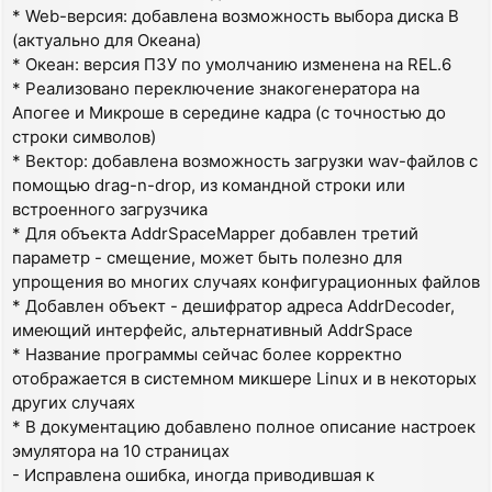
* Web-версия: добавлена возможность выбора диска B
(актуально для Океана)
* Океан: версия ПЗУ по умолчанию изменена на REL.6
* Реализовано переключение знакогенератора на
Апогее и Микроше в середине кадра (с точностью до
строки символов)
* Вектор: добавлена возможность загрузки wav-файлов с
помощью drag-n-drop, из командной строки или
встроенного загрузчика
* Для объекта AddrSpaceMapper добавлен третий
параметр - смещение, может быть полезно для
упрощения во многих случаях конфигурационных файлов
* Добавлен объект - дешифратор адреса AddrDecoder,
имеющий интерфейс, альтернативный AddrSpace
* Название программы сейчас более корректно
отображается в системном микшере Linux и в некоторых
других случаях
* В документацию добавлено полное описание настроек
эмулятора на 10 страницах
- Исправлена ошибка, иногда приводившая к