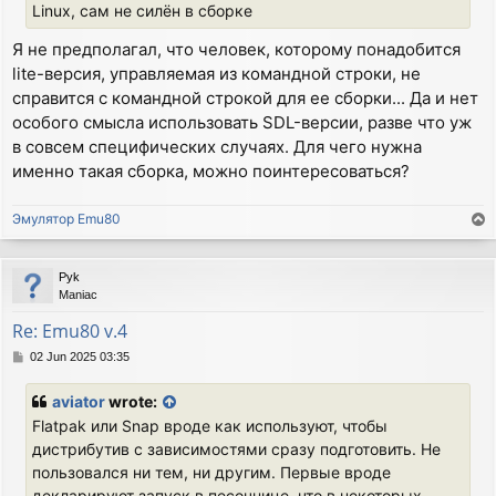
Linux, сам не силён в сборке
Я не предполагал, что человек, которому понадобится
lite-версия, управляемая из командной строки, не
справится с командной строкой для ее сборки... Да и нет
особого смысла использовать SDL-версии, разве что уж
в совсем специфических случаях. Для чего нужна
именно такая сборка, можно поинтересоваться?
Эмулятор Emu80
T
o
p
Pyk
Maniac
Re: Emu80 v.4
P
02 Jun 2025 03:35
o
s
aviator
wrote:
t
Flatpak или Snap вроде как используют, чтобы
дистрибутив с зависимостями сразу подготовить. Не
пользовался ни тем, ни другим. Первые вроде
декларируют запуск в песочнице, что в некоторых