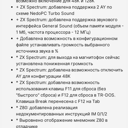
возможно включение для 48K и 128K
+ ZX Spectrum: добавлена поддержка 2 AY по
схеме NedoPC Turbo Sound
+ ZX Spectrum: добавлена поддержка звукового
интерфейса General Sound (объем памяти модуля -
1 Мб, частота процессора - 12 МГц)
+ Добавлена возможность в конфигурационном
файле устанавливать громкость выбранного
источника звука в %
* ZX Spectrum: для выхода на магнитофон сейчас
установлена пониженная громкость
* ZX Spectrum: добавлена возможность отключить
AY для конфигурации 48К
* ZX Spectrum: добавлена возможность
использования клавиш F11 для сброса (без
"быстрого" сброса) и F12 для сброса в TR-DOS.
Клавиша Break перенесена с F12 на Tab
* Z80: добавлена реализация
недокументированных инструкций IM 0/1/2
* Выровнено отображение мнемоник Z80 в
отладчике