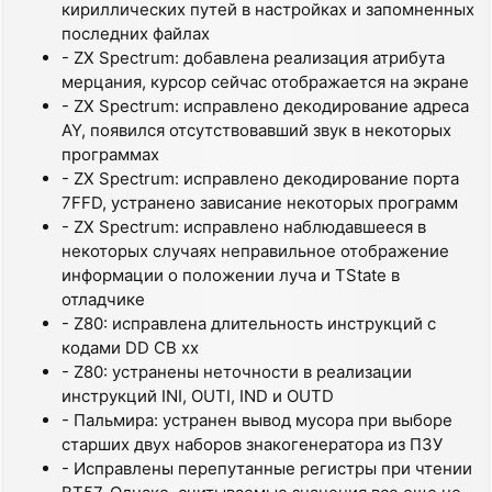
кириллических путей в настройках и запомненных
последних файлах
- ZX Spectrum: добавлена реализация атрибута
мерцания, курсор сейчас отображается на экране
- ZX Spectrum: исправлено декодирование адреса
AY, появился отсутствовавший звук в некоторых
программах
- ZX Spectrum: исправлено декодирование порта
7FFD, устранено зависание некоторых программ
- ZX Spectrum: исправлено наблюдавшееся в
некоторых случаях неправильное отображение
информации о положении луча и TState в
отладчике
- Z80: исправлена длительность инструкций с
кодами DD CB xx
- Z80: устранены неточности в реализации
инструкций INI, OUTI, IND и OUTD
- Пальмира: устранен вывод мусора при выборе
старших двух наборов знакогенератора из ПЗУ
- Исправлены перепутанные регистры при чтении