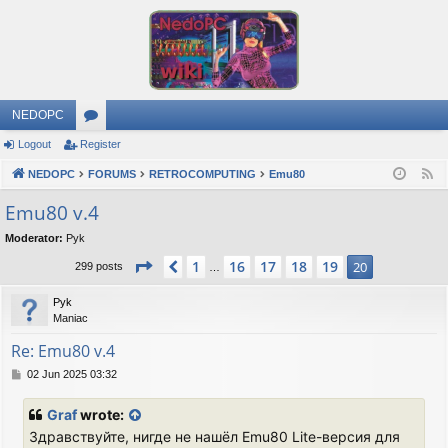
NEDOPC
Logout
Register
or
NEDOPC
u
FORUMS
RETROCOMPUTING
Emu80
F
e
m
Emu80 v.4
e
s
Moderator:
Pyk
d
Page
20
of
20
1
16
17
18
19
Previous
20
299 posts
…
Pyk
Maniac
Re: Emu80 v.4
P
02 Jun 2025 03:32
o
s
Graf
wrote:
t
Здравствуйте, нигде не нашёл Emu80 Lite-версия для