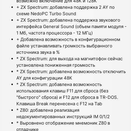
возможно включение для 48K и 128K
+ ZX Spectrum: добавлена поддержка 2 AY по
схеме NedoPC Turbo Sound
+ ZX Spectrum: добавлена поддержка звукового
интерфейса General Sound (объем памяти модуля -
1 Мб, частота процессора - 12 МГц)
+ Добавлена возможность в конфигурационном
файле устанавливать громкость выбранного
источника звука в %
* ZX Spectrum: для выхода на магнитофон сейчас
установлена пониженная громкость
* ZX Spectrum: добавлена возможность отключить
AY для конфигурации 48К
* ZX Spectrum: добавлена возможность
использования клавиш F11 для сброса (без
"быстрого" сброса) и F12 для сброса в TR-DOS.
Клавиша Break перенесена с F12 на Tab
* Z80: добавлена реализация
недокументированных инструкций IM 0/1/2
* Выровнено отображение мнемоник Z80 в
отладчике