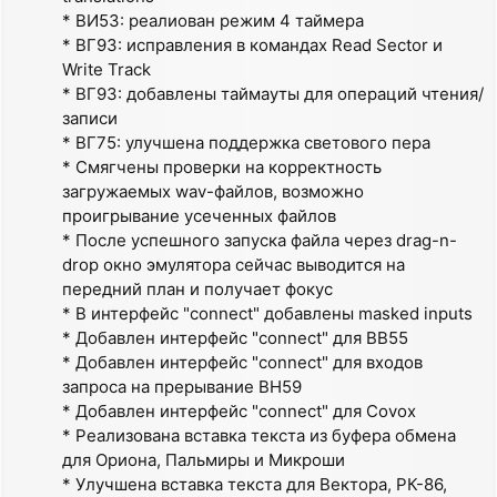
* ВИ53: реалиован режим 4 таймера
* ВГ93: исправления в командах Read Sector и
Write Track
* ВГ93: добавлены таймауты для операций чтения/
записи
* ВГ75: улучшена поддержка светового пера
* Смягчены проверки на корректность
загружаемых wav-файлов, возможно
проигрывание усеченных файлов
* После успешного запуска файла через drag-n-
drop окно эмулятора сейчас выводится на
передний план и получает фокус
* В интерфейс "connect" добавлены masked inputs
* Добавлен интерфейс "connect" для ВВ55
* Добавлен интерфейс "connect" для входов
запроса на прерывание ВН59
* Добавлен интерфейс "connect" для Covox
* Реализована вставка текста из буфера обмена
для Ориона, Пальмиры и Микроши
* Улучшена вставка текста для Вектора, РК-86,