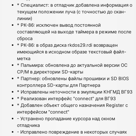
* Специалист: в отладчик добавлена информация о
текущем положении луча (с точностью до скан-
линии)
* РК-86: исключен вывод постоянной
составляющей на выходе таймера в режиме после
сброса
* РК-86: в образ диска rkdos29.rdi возвращен
имеющийся в исходном образе текстовый файл-
метка
* Пальмира: обновлена до актуальной версии ОС
CP/M в директории SD-карты
* Партнер: обновлены файлы прошивки и SD BIOS
контроллера SD-карты для Партнера
* Исправлены неточности в эмуляции КНГМД ВГ93
* Реализован интерфейс "connect" для ВГ93
* Добавлен объект общего назначения Register с
интерфейсом "connect"
- Устранено пропадание курсора над окном
отладчика
- Исправлено повреждение в некоторых случаях