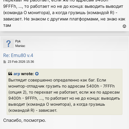
9FFFh, ..., то работает но не до конца: выводить выводит
(команда O монитора), а когда грузишь (командой R) -
зависает. Не знаком с другими платформами, не знаю как
там
T
o
p
Pyk
Maniac
Re: Emu80 v.4
P
23 Feb 2026 15:36
o
s
arp
wrote:
t
Выглядит совершенно определенно как баг. Если
монитор-отладчик грузить по адресам 5400h - 7FFFh
(опция 2), то перехват не работает, если же по адресам
9400h - 9FFFh, ..., то работает но не до конца: выводить
выводит (команда O монитора), а когда грузишь
(командой R) - зависает.
Спасибо, посмотрю.