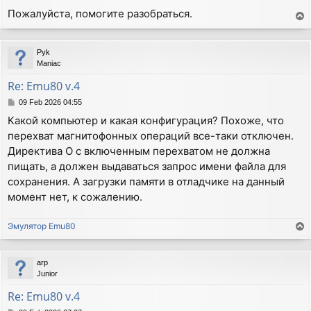
Пожалуйста, помогите разобраться.
T
o
p
Pyk
Maniac
Re: Emu80 v.4
P
09 Feb 2026 04:55
o
Какой компьютер и какая конфигурация? Похоже, что
s
перехват магнитофонных операций все-таки отключен.
t
Директива О с включенным перехватом не должна
пищать, а должен выдаваться запрос имени файла для
сохранения. А загрузки памяти в отладчике на данный
момент нет, к сожалению.
Эмулятор Emu80
T
o
p
arp
Junior
Re: Emu80 v.4