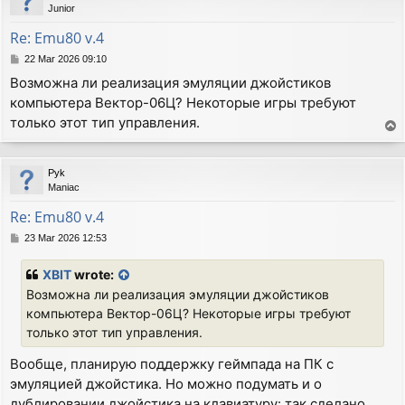
Junior
Re: Emu80 v.4
P
22 Mar 2026 09:10
o
Возможна ли реализация эмуляции джойстиков
s
компьютера Вектор-06Ц? Некоторые игры требуют
t
только этот тип управления.
T
o
p
Pyk
Maniac
Re: Emu80 v.4
P
23 Mar 2026 12:53
o
s
XBIT
wrote:
t
Возможна ли реализация эмуляции джойстиков
компьютера Вектор-06Ц? Некоторые игры требуют
только этот тип управления.
Вообще, планирую поддержку геймпада на ПК с
эмуляцией джойстика. Но можно подумать и о
дублировании джойстика на клавиатуру: так сделано,