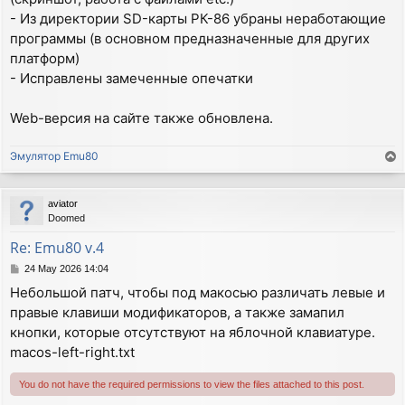
- Из директории SD-карты РК-86 убраны неработающие
программы (в основном предназначенные для других
платформ)
- Исправлены замеченные опечатки
Web-версия на сайте также обновлена.
Эмулятор Emu80
T
o
p
aviator
Doomed
Re: Emu80 v.4
P
24 May 2026 14:04
o
Небольшой патч, чтобы под макосью различать левые и
s
правые клавиши модификаторов, а также замапил
t
кнопки, которые отсутствуют на яблочной клавиатуре.
macos-left-right.txt
You do not have the required permissions to view the files attached to this post.