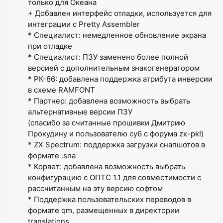
только для Океана
+ Добавлен интерфейс отладки, используется для
интеграции с Pretty Assembler
* Специалист: немедленное обновление экрана
при отладке
* Специалист: ПЗУ заменено более полной
версией с дополнительным знакогенератором
* РК-86: добавлена поддержка атрибута инверсии
в схеме RAMFONT
* Партнер: добавлена возможность выбрать
альтернативные версии ПЗУ
(спасибо за считанные прошивки Дмитрию
Прокудину и пользователю cy6 с форума zx-pk!)
* ZX Spectrum: поддержка загрузки снапшотов в
формате .sna
* Корвет: добавлена возможность выбрать
конфигурацию с ОПТС 1.1 для совместимости с
рассчитанным на эту версию софтом
* Поддержка пользовательских переводов в
формате qm, размещенных в директории
translations