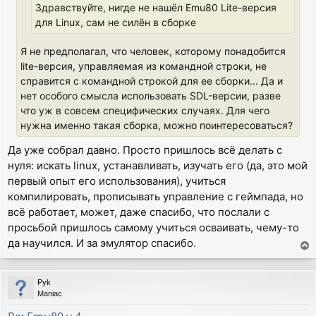
Здравствуйте, нигде не нашёл Emu80 Lite-версия
для Linux, сам не силён в сборке
Я не предполагал, что человек, которому понадобится
lite-версия, управляемая из командной строки, не
справится с командной строкой для ее сборки... Да и
нет особого смысла использовать SDL-версии, разве
что уж в совсем специфических случаях. Для чего
нужна именно такая сборка, можно поинтересоваться?
Да уже собрал давно. Просто пришлось всё делать с
нуля: искать linux, устанавливать, изучать его (да, это мой
первый опыт его использования), учиться
компилировать, прописывать управление с геймпада, но
всё работает, может, даже спасибо, что послали с
просьбой пришлось самому учиться осваивать, чему-то
да научился. И за эмулятор спасибо.
T
o
p
Pyk
Maniac