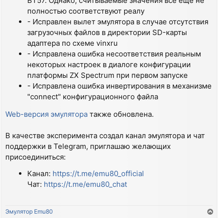
ВТ57. Однако, считываемые значения все еще не
полностью соответствуют реалу
- Исправлен вылет эмулятора в случае отсутствия
загрузочных файлов в директории SD-карты
адаптера по схеме vinxru
- Исправлена ошибка несоответствия реальным
некоторых настроек в диалоге конфигурации
платформы ZX Spectrum при первом запуске
- Исправлена ошибка инвертирования в механизме
"connect" конфигурационного файла
Web-версия эмулятора
также обновлена.
В качестве эксперимента создал канал эмулятора и чат
поддержки в Telegram, приглашаю желающих
присоединиться:
Канал:
https://t.me/emu80_official
Чат:
https://t.me/emu80_chat
Эмулятор Emu80
T