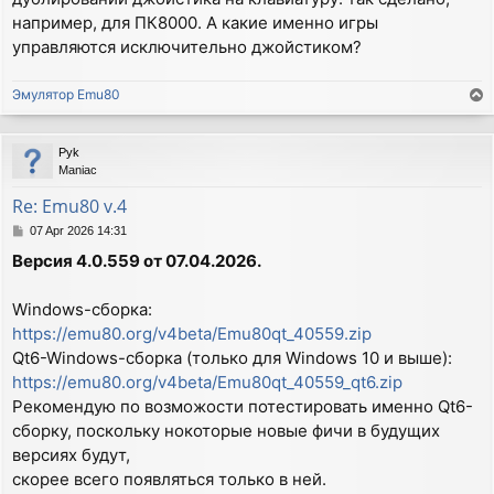
например, для ПК8000. А какие именно игры
управляются исключительно джойстиком?
Эмулятор Emu80
T
o
p
Pyk
Maniac
Re: Emu80 v.4
P
07 Apr 2026 14:31
o
Версия 4.0.559 от 07.04.2026.
s
t
Windows-сборка:
https://emu80.org/v4beta/Emu80qt_40559.zip
Qt6-Windows-сборка (только для Windows 10 и выше):
https://emu80.org/v4beta/Emu80qt_40559_qt6.zip
Рекомендую по возможости потестировать именно Qt6-
сборку, поскольку нокоторые новые фичи в будущих
версиях будут,
скорее всего появляться только в ней.