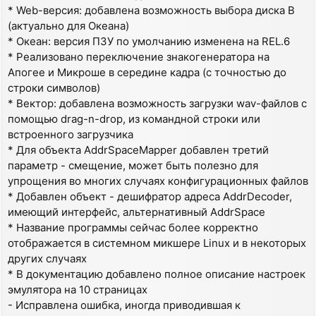
* Web-версия: добавлена возможность выбора диска B
(актуально для Океана)
* Океан: версия ПЗУ по умолчанию изменена на REL.6
* Реализовано переключение знакогенератора на
Апогее и Микроше в середине кадра (с точностью до
строки символов)
* Вектор: добавлена возможность загрузки wav-файлов с
помощью drag-n-drop, из командной строки или
встроенного загрузчика
* Для объекта AddrSpaceMapper добавлен третий
параметр - смещение, может быть полезно для
упрощения во многих случаях конфигурационных файлов
* Добавлен объект - дешифратор адреса AddrDecoder,
имеющий интерфейс, альтернативный AddrSpace
* Название программы сейчас более корректно
отображается в системном микшере Linux и в некоторых
других случаях
* В документацию добавлено полное описание настроек
эмулятора на 10 страницах
- Исправлена ошибка, иногда приводившая к