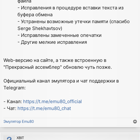
файла
- Исправления в процедуре вставки текста из
буфера обмена
- Устранены возможные утечки памяти (спасибо
Serge Shekhavtsov)
- Исправлены замеченные опечатки
- Другие мелкие исправления
Web-версию на сайте, а также встроенную в
"Прекрасный ассемблер" обновлю чуть позже.
Официальный канал эмулятора и чат поддержки в
Telegram:
- Канал:
https://t.me/emu80_official
- Чат:
https://t.me/emu80_chat
Эмулятор Emu80
T
o
p
XBIT