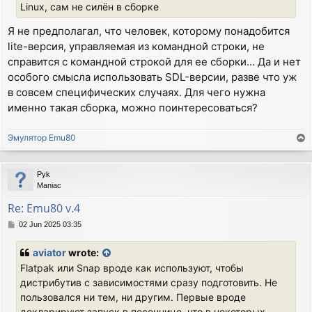
Linux, сам не силён в сборке
Я не предполагал, что человек, которому понадобится
lite-версия, управляемая из командной строки, не
справится с командной строкой для ее сборки... Да и нет
особого смысла использовать SDL-версии, разве что уж
в совсем специфических случаях. Для чего нужна
именно такая сборка, можно поинтересоваться?
Эмулятор Emu80
T
o
p
Pyk
Maniac
Re: Emu80 v.4
P
02 Jun 2025 03:35
o
s
aviator
wrote:
t
Flatpak или Snap вроде как используют, чтобы
дистрибутив с зависимостями сразу подготовить. Не
пользовался ни тем, ни другим. Первые вроде
декларируют запуск в песочнице, что в некоторых