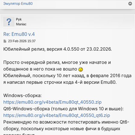
Эмулятор Emu80
T
o
p
Pyk
Maniac
Re: Emu80 v.4
P
23 Feb 2026 15:37
o
Юбилейный релиз, версия 4.0.550 от 23.02.2026.
s
t
Просто очередной релиз, многое уже начатое и
обещанное в него пока не вошло
Юбилейный, поскольку 10 лет назад, в феврале 2016 года
я написал первые строчки кода 4-й версии Emu80.
Windows-сборка:
https://emu80.org/v4beta/Emu80qt_40550.zip
Qt6-Windows-сборка (только для Windows 10 и выше):
https://emu80.org/v4beta/Emu80qt_40550_qt6.zip
Рекомендую по возможости потестировать именно Qt6-
сборку, поскольку нокоторые новые фичи в будущих