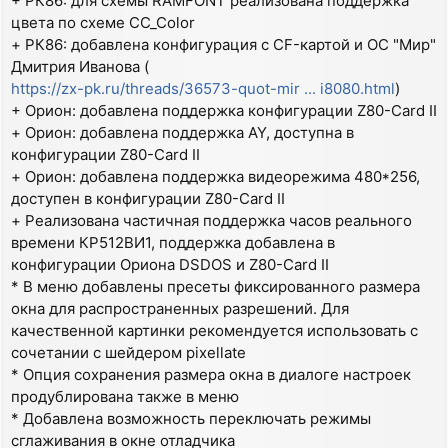
+ РК86: для схемы RAMFONT реализована поддержка
цвета по схеме CC_Color
+ РК86: добавлена конфигурация с CF-картой и ОС "Мир"
Дмитрия Иванова (
https://zx-pk.ru/threads/36573-quot-mir ... i8080.html
)
+ Орион: добавлена поддержка конфигурации Z80-Card II
+ Орион: добавлена поддержка AY, доступна в
конфигурации Z80-Card II
+ Орион: добавлена поддержка видеорежима 480*256,
доступен в конфигурации Z80-Card II
+ Реализована частичная поддержка часов реального
времени КР512ВИ1, поддержка добавлена в
конфигурации Ориона DSDOS и Z80-Card II
* В меню добавлены пресеты фиксированного размера
окна для распространенных разрешений. Для
качественной картинки рекомендуется использовать с
сочетании с шейдером pixellate
* Опция сохранения размера окна в диалоге настроек
продублирована также в меню
* Добавлена возможность переключать режимы
сглаживания в окне отладчика