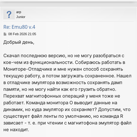
o
p
arp
Junior
Re: Emu80 v.4
P
08 Feb 2026 21:05
o
Добрый день,
s
t
Скачал последнюю версию, но не могу разобраться с
кое-чем из функциональности. Собираюсь работать в
Мониторе-Отладчике и мне нужен способ сохранять
текущую работу, а потом загружать сохраненное. Нашел
в отладчике эмулятора возможность сохранять дамп
памяти, но не могу найти как его грузить обратно.
Перехват магнитофонных операций у меня тоже не
работает. Команда монитора O выводит данные на
динамик, но куда эмулятор их сохраняет? Допустим, что
существует файл ленты по умолчанию, но команда R
зависает - т. е. при чтении с магнитофона эмулятор файл
не находит.