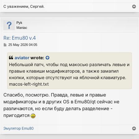
С уважением, Сергей.
T
o
p
Pyk
Maniac
Re: Emu80 v.4
P
25 May 2026 04:05
o
s
aviator
wrote:
t
Небольшой патч, чтобы под макосью различать левые и
правые клавиши модификаторов, а также замапил
кнопки, которые отсутствуют на яблочной клавиатуре.
macos-left-right.txt
Спасибо, посмотрю. Правда, левые и правые
модификаторы и в других OS в Emu80/qt сейчас не
различаются, но если буду делать разделение -
пригодится
Эмулятор Emu80
T
o