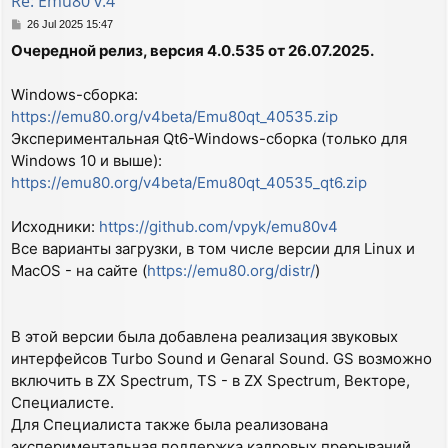
Re: Emu80 v.4
P
26 Jul 2025 15:47
o
Очередной релиз, версия 4.0.535 от 26.07.2025.
s
t
Windows-сборка:
https://emu80.org/v4beta/Emu80qt_40535.zip
Экспериментальная Qt6-Windows-сборка (только для
Windows 10 и выше):
https://emu80.org/v4beta/Emu80qt_40535_qt6.zip
Исходники:
https://github.com/vpyk/emu80v4
Все варианты загрузки, в том числе версии для Linux и
MacOS - на сайте (
https://emu80.org/distr/
)
В этой версии была добавлена реализация звуковых
интерфейсов Turbo Sound и Genaral Sound. GS возможно
включить в ZX Spectrum, TS - в ZX Spectrum, Векторе,
Специалисте.
Для Специалиста также была реализована
экспериментальная поддержка кадровых прерываний.