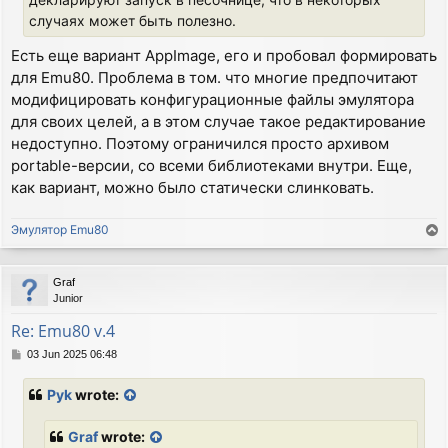
случаях может быть полезно.
Есть еще вариант AppImage, его и пробовал формировать
для Emu80. Проблема в том. что многие предпочитают
модифицировать конфигурационные файлы эмулятора
для своих целей, а в этом случае такое редактирование
недоступно. Поэтому ограничился просто архивом
portable-версии, со всеми библиотеками внутри. Еще,
как вариант, можно было статически слинковать.
Эмулятор Emu80
T
o
p
Graf
Junior
Re: Emu80 v.4
P
03 Jun 2025 06:48
o
s
Pyk
wrote:
t
Graf
wrote: