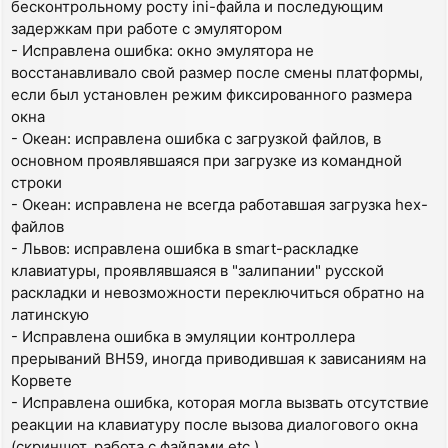
бесконтрольному росту ini-файла и последующим
задержкам при работе с эмулятором
- Исправлена ошибка: окно эмулятора не
восстанавливало свой размер после смены платформы,
если был установлен режим фиксированного размера
окна
- Океан: исправлена ошибка с загрузкой файлов, в
основном проявлявшаяся при загрузке из командной
строки
- Океан: исправлена не всегда работавшая загрузка hex-
файлов
- Львов: исправлена ошибка в smart-раскладке
клавиатуры, проявлявшаяся в "залипании" русской
раскладки и невозможности переключиться обратно на
латинскую
- Исправлена ошибка в эмуляции контроллера
прерываний ВН59, иногда приводившая к зависаниям на
Корвете
- Исправлена ошибка, которая могла вызвать отсутствие
реакции на клавиатуру после вызова диалогового окна
(скриншот, работа с файлами etc.)