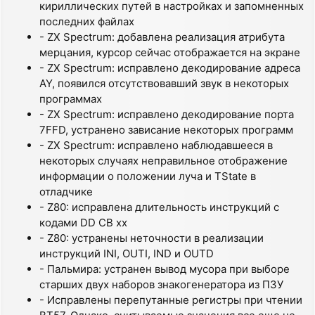
кириллических путей в настройках и запомненных
последних файлах
- ZX Spectrum: добавлена реализация атрибута
мерцания, курсор сейчас отображается на экране
- ZX Spectrum: исправлено декодирование адреса
AY, появился отсутствовавший звук в некоторых
программах
- ZX Spectrum: исправлено декодирование порта
7FFD, устранено зависание некоторых программ
- ZX Spectrum: исправлено наблюдавшееся в
некоторых случаях неправильное отображение
информации о положении луча и TState в
отладчике
- Z80: исправлена длительность инструкций с
кодами DD CB xx
- Z80: устранены неточности в реализации
инструкций INI, OUTI, IND и OUTD
- Пальмира: устранен вывод мусора при выборе
старших двух наборов знакогенератора из ПЗУ
- Исправлены перепутанные регистры при чтении