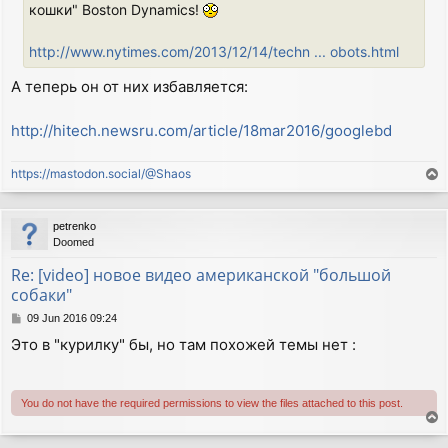
кошки" Boston Dynamics!
http://www.nytimes.com/2013/12/14/techn ... obots.html
А теперь он от них избавляется:
http://hitech.newsru.com/article/18mar2016/googlebd
https://mastodon.social/@Shaos
T
o
p
petrenko
Doomed
Re: [video] новое видео американской "большой
собаки"
P
09 Jun 2016 09:24
o
Это в "курилку" бы, но там похожей темы нет :
s
t
You do not have the required permissions to view the files attached to this post.
T
o