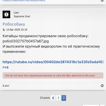
https://mastodon.social/@Shaos
T
o
p
Lavr
Supreme God
Робособака
P
13 Apr 2026 15:19
o
Китайцы продемонстрировали свою робособаку:
s
робо0302707b0457a67.jpg
t
И выложили крупный видеоролик по её практическому
применению:
https://rutube.ru/video/00402de2874316c1a33fe5eda103
r=a
You do not have the required permissions to view the files attached to this post.
iLavr
T
o
p
1
Previous
2
23 posts