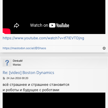
https://www.youtube.com/watch?v=tf7IEVTDjng
https://mastodon.social/@Shaos
T
o
p
DimkaM
Maniac
Re: [video] Boston Dynamics
P
24 Jun 2016 00:20
o
всё страшнее и страшнее становится
s
и роботы и будущее с роботами
t