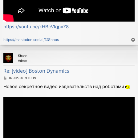
https://youtu.be/kHBcVlqpvZ8
https://mastodon.social/@Shaos
T
o
p
Shaos
Admin
Re: [video] Boston Dynamics
P
16 Jun 2019 10:19
o
Новое секретное видео издевательств над роботами
s
t