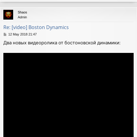
o
p
Shaos
Admin
Re: [video] Boston Dynamics
P
12 May 2018 21:47
o
Два новых видеоролика от бостоновской динамики:
s
t