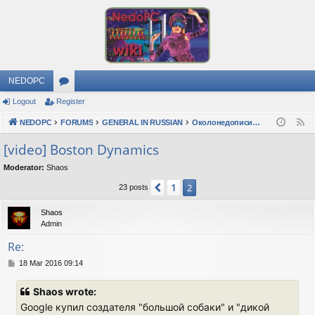
NEDOPC
Logout
Register
or
NEDOPC
u
FORUMS
GENERAL IN RUSSIAN
Околонедописишности
F
e
m
[video] Boston Dynamics
e
s
Moderator:
Shaos
d
1
Previous
2
23 posts
Shaos
Admin
Re:
P
18 Mar 2016 09:14
o
s
Shaos wrote:
t
Google купил создателя "большой собаки" и "дикой