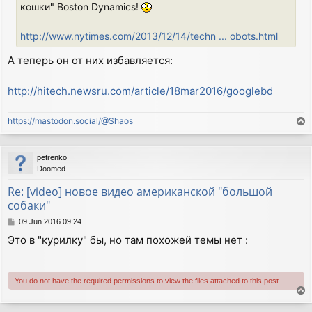
кошки" Boston Dynamics!
http://www.nytimes.com/2013/12/14/techn ... obots.html
А теперь он от них избавляется:
http://hitech.newsru.com/article/18mar2016/googlebd
https://mastodon.social/@Shaos
T
o
p
petrenko
Doomed
Re: [video] новое видео американской "большой
собаки"
P
09 Jun 2016 09:24
o
Это в "курилку" бы, но там похожей темы нет :
s
t
You do not have the required permissions to view the files attached to this post.
T
o