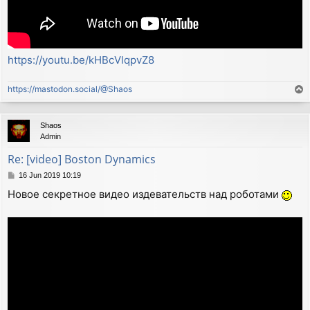
https://youtu.be/kHBcVlqpvZ8
https://mastodon.social/@Shaos
T
o
p
Shaos
Admin
Re: [video] Boston Dynamics
P
16 Jun 2019 10:19
o
Новое секретное видео издевательств над роботами
s
t