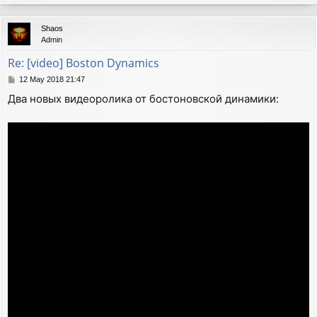
o
p
Shaos
Admin
Re: [video] Boston Dynamics
P
12 May 2018 21:47
o
Два новых видеоролика от бостоновской динамики:
s
t