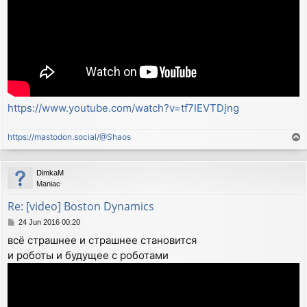
https://www.youtube.com/watch?v=tf7IEVTDjng
https://mastodon.social/@Shaos
T
o
p
DimkaM
Maniac
Re: [video] Boston Dynamics
P
24 Jun 2016 00:20
o
всё страшнее и страшнее становится
s
и роботы и будущее с роботами
t