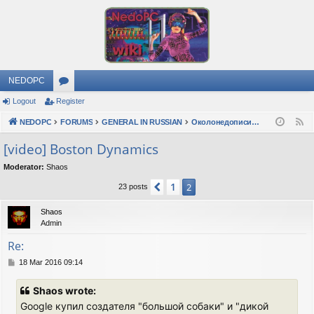
NEDOPC
Logout
Register
or
NEDOPC
u
FORUMS
GENERAL IN RUSSIAN
Околонедописишности
F
e
m
[video] Boston Dynamics
e
s
Moderator:
Shaos
d
1
Previous
2
23 posts
Shaos
Admin
Re:
P
18 Mar 2016 09:14
o
s
Shaos wrote:
t
Google купил создателя "большой собаки" и "дикой