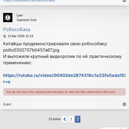
https://mastodon.social/@Shaos
T
o
p
Lavr
Supreme God
Робособака
P
13 Apr 2026 15:19
o
Китайцы продемонстрировали свою робособаку:
s
робо0302707b0457a67.jpg
t
И выложили крупный видеоролик по её практическому
применению:
https://rutube.ru/video/00402de2874316c1a33fe5eda103
r=a
You do not have the required permissions to view the files attached to this post.
iLavr
T
o
p
1
Previous
2
23 posts