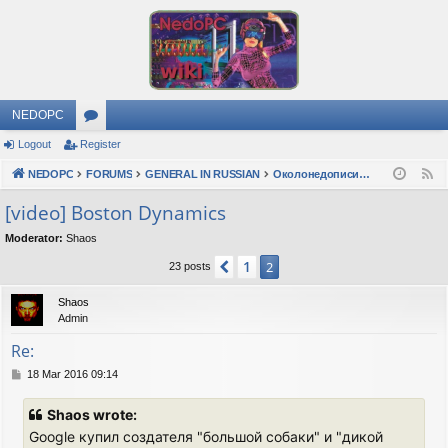
NEDOPC
Logout
Register
or
NEDOPC
u
FORUMS
GENERAL IN RUSSIAN
Околонедописишности
F
e
m
[video] Boston Dynamics
e
s
Moderator:
Shaos
d
1
Previous
2
23 posts
Shaos
Admin
Re:
P
18 Mar 2016 09:14
o
s
Shaos wrote:
t
Google купил создателя "большой собаки" и "дикой