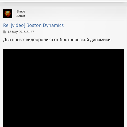
o
p
Shaos
Admin
Re: [video] Boston Dynamics
P
12 May 2018 21:47
o
Два новых видеоролика от бостоновской динамики:
s
t