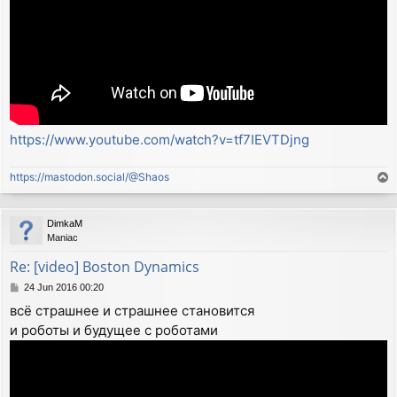
https://www.youtube.com/watch?v=tf7IEVTDjng
https://mastodon.social/@Shaos
T
o
p
DimkaM
Maniac
Re: [video] Boston Dynamics
P
24 Jun 2016 00:20
o
всё страшнее и страшнее становится
s
и роботы и будущее с роботами
t