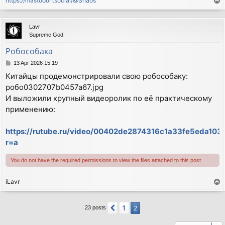
https://mastodon.social/@Shaos
T
o
p
Lavr
Supreme God
Робособака
P
13 Apr 2026 15:19
o
Китайцы продемонстрировали свою робособаку:
s
робо0302707b0457a67.jpg
t
И выложили крупный видеоролик по её практическому
применению:
https://rutube.ru/video/00402de2874316c1a33fe5eda103
r=a
You do not have the required permissions to view the files attached to this post.
iLavr
T
o
p
1
Previous
2
23 posts