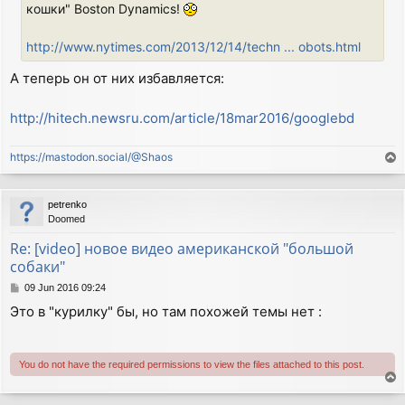
кошки" Boston Dynamics!
http://www.nytimes.com/2013/12/14/techn ... obots.html
А теперь он от них избавляется:
http://hitech.newsru.com/article/18mar2016/googlebd
https://mastodon.social/@Shaos
T
o
p
petrenko
Doomed
Re: [video] новое видео американской "большой
собаки"
P
09 Jun 2016 09:24
o
Это в "курилку" бы, но там похожей темы нет :
s
t
You do not have the required permissions to view the files attached to this post.
T
o