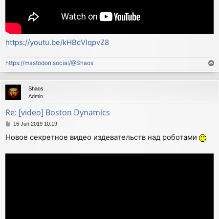
https://youtu.be/kHBcVlqpvZ8
https://mastodon.social/@Shaos
T
o
p
Shaos
Admin
Re: [video] Boston Dynamics
P
16 Jun 2019 10:19
o
Новое секретное видео издевательств над роботами
s
t