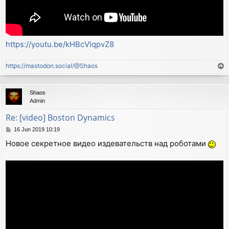
https://youtu.be/kHBcVlqpvZ8
https://mastodon.social/@Shaos
T
o
p
Shaos
Admin
Re: [video] Boston Dynamics
P
16 Jun 2019 10:19
o
Новое секретное видео издевательств над роботами
s
t