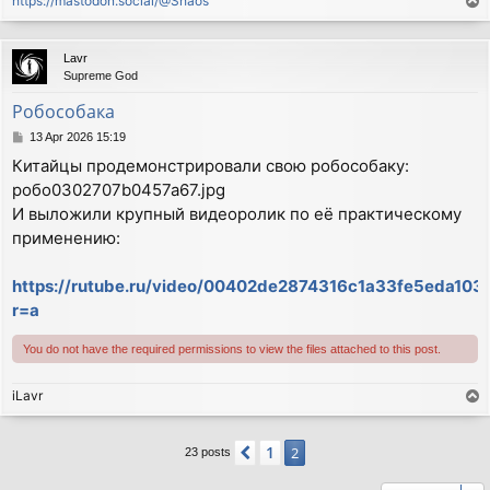
https://mastodon.social/@Shaos
T
o
p
Lavr
Supreme God
Робособака
P
13 Apr 2026 15:19
o
Китайцы продемонстрировали свою робособаку:
s
робо0302707b0457a67.jpg
t
И выложили крупный видеоролик по её практическому
применению:
https://rutube.ru/video/00402de2874316c1a33fe5eda103
r=a
You do not have the required permissions to view the files attached to this post.
iLavr
T
o
p
1
Previous
2
23 posts