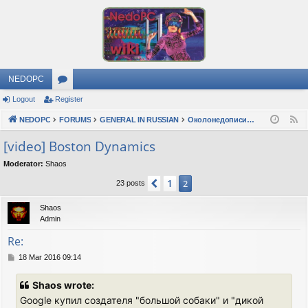
NEDOPC
Logout
Register
or
NEDOPC
u
FORUMS
GENERAL IN RUSSIAN
Околонедописишности
F
e
m
[video] Boston Dynamics
e
s
Moderator:
Shaos
d
1
Previous
2
23 posts
Shaos
Admin
Re:
P
18 Mar 2016 09:14
o
s
Shaos wrote:
t
Google купил создателя "большой собаки" и "дикой