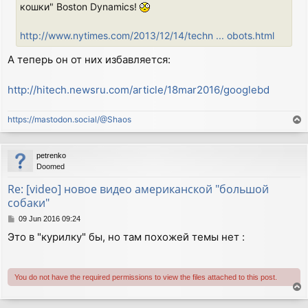
кошки" Boston Dynamics!
http://www.nytimes.com/2013/12/14/techn ... obots.html
А теперь он от них избавляется:
http://hitech.newsru.com/article/18mar2016/googlebd
https://mastodon.social/@Shaos
T
o
p
petrenko
Doomed
Re: [video] новое видео американской "большой
собаки"
P
09 Jun 2016 09:24
o
Это в "курилку" бы, но там похожей темы нет :
s
t
You do not have the required permissions to view the files attached to this post.
T
o