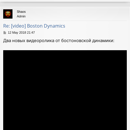
o
p
Shaos
Admin
Re: [video] Boston Dynamics
P
12 May 2018 21:47
o
Два новых видеоролика от бостоновской динамики:
s
t