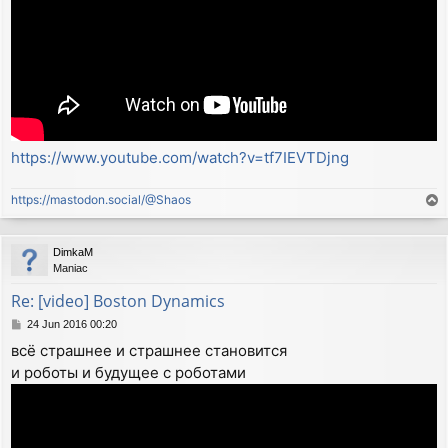
https://www.youtube.com/watch?v=tf7IEVTDjng
https://mastodon.social/@Shaos
T
o
p
DimkaM
Maniac
Re: [video] Boston Dynamics
P
24 Jun 2016 00:20
o
всё страшнее и страшнее становится
s
и роботы и будущее с роботами
t