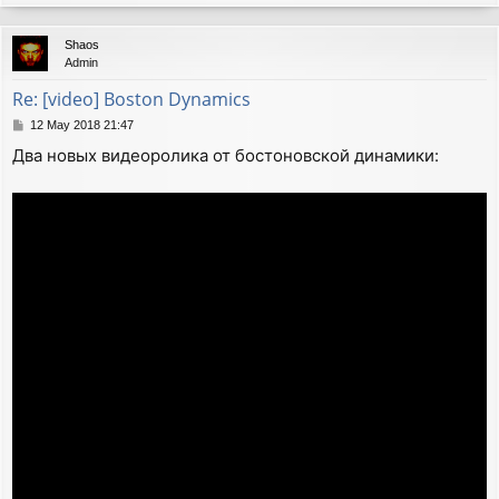
o
p
Shaos
Admin
Re: [video] Boston Dynamics
P
12 May 2018 21:47
o
Два новых видеоролика от бостоновской динамики:
s
t