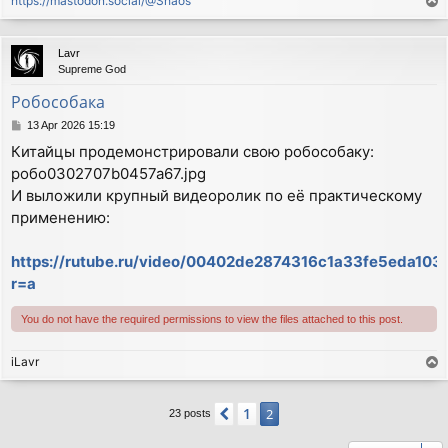
https://mastodon.social/@Shaos
T
o
p
Lavr
Supreme God
Робособака
P
13 Apr 2026 15:19
o
Китайцы продемонстрировали свою робособаку:
s
робо0302707b0457a67.jpg
t
И выложили крупный видеоролик по её практическому
применению:
https://rutube.ru/video/00402de2874316c1a33fe5eda103
r=a
You do not have the required permissions to view the files attached to this post.
iLavr
T
o
p
1
Previous
2
23 posts