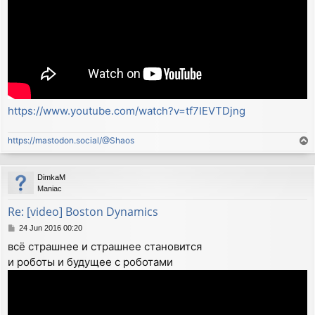
https://www.youtube.com/watch?v=tf7IEVTDjng
https://mastodon.social/@Shaos
T
o
p
DimkaM
Maniac
Re: [video] Boston Dynamics
P
24 Jun 2016 00:20
o
всё страшнее и страшнее становится
s
и роботы и будущее с роботами
t