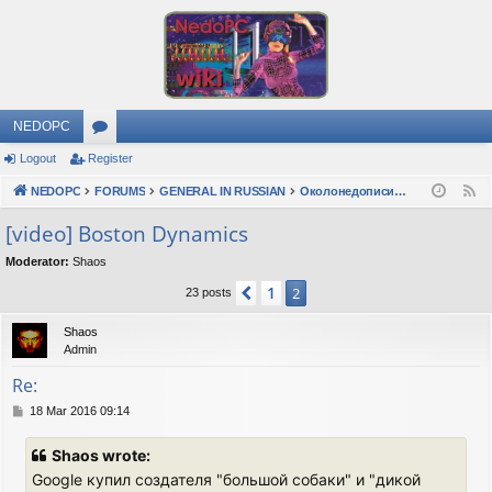
NEDOPC
Logout
Register
or
NEDOPC
u
FORUMS
GENERAL IN RUSSIAN
Околонедописишности
F
e
m
[video] Boston Dynamics
e
s
Moderator:
Shaos
d
1
Previous
2
23 posts
Shaos
Admin
Re:
P
18 Mar 2016 09:14
o
s
Shaos wrote:
t
Google купил создателя "большой собаки" и "дикой