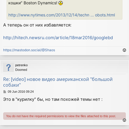
кошки" Boston Dynamics!
http://www.nytimes.com/2013/12/14/techn ... obots.html
А теперь он от них избавляется:
http://hitech.newsru.com/article/18mar2016/googlebd
https://mastodon.social/@Shaos
T
o
p
petrenko
Doomed
Re: [video] новое видео американской "большой
собаки"
P
09 Jun 2016 09:24
o
Это в "курилку" бы, но там похожей темы нет :
s
t
You do not have the required permissions to view the files attached to this post.
T
o