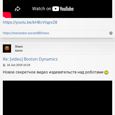
https://youtu.be/kHBcVlqpvZ8
https://mastodon.social/@Shaos
T
o
p
Shaos
Admin
Re: [video] Boston Dynamics
P
16 Jun 2019 10:19
o
Новое секретное видео издевательств над роботами
s
t