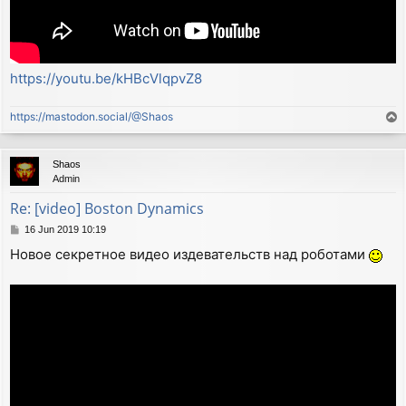
https://youtu.be/kHBcVlqpvZ8
https://mastodon.social/@Shaos
T
o
p
Shaos
Admin
Re: [video] Boston Dynamics
P
16 Jun 2019 10:19
o
Новое секретное видео издевательств над роботами
s
t