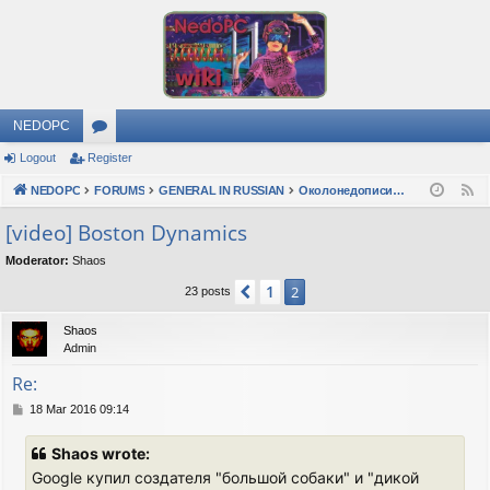
NEDOPC
Logout
Register
or
NEDOPC
u
FORUMS
GENERAL IN RUSSIAN
Околонедописишности
F
e
m
[video] Boston Dynamics
e
s
Moderator:
Shaos
d
1
Previous
2
23 posts
Shaos
Admin
Re:
P
18 Mar 2016 09:14
o
s
Shaos wrote:
t
Google купил создателя "большой собаки" и "дикой