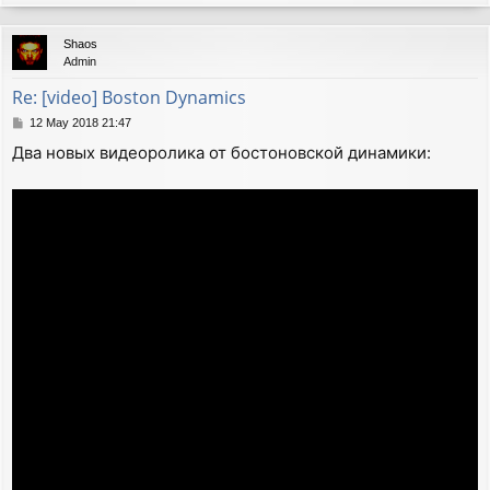
o
p
Shaos
Admin
Re: [video] Boston Dynamics
P
12 May 2018 21:47
o
Два новых видеоролика от бостоновской динамики:
s
t