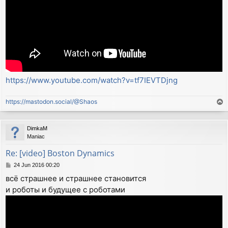
https://www.youtube.com/watch?v=tf7IEVTDjng
https://mastodon.social/@Shaos
T
o
p
DimkaM
Maniac
Re: [video] Boston Dynamics
P
24 Jun 2016 00:20
o
всё страшнее и страшнее становится
s
и роботы и будущее с роботами
t