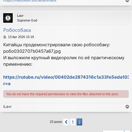
https://mastodon.social/@Shaos
T
o
p
Lavr
Supreme God
Робособака
P
13 Apr 2026 15:19
o
Китайцы продемонстрировали свою робособаку:
s
робо0302707b0457a67.jpg
t
И выложили крупный видеоролик по её практическому
применению:
https://rutube.ru/video/00402de2874316c1a33fe5eda103
r=a
You do not have the required permissions to view the files attached to this post.
iLavr
T
o
p
1
Previous
2
23 posts