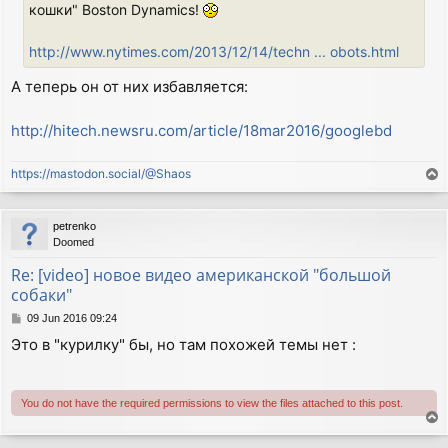
кошки" Boston Dynamics!
http://www.nytimes.com/2013/12/14/techn ... obots.html
А теперь он от них избавляется:
http://hitech.newsru.com/article/18mar2016/googlebd
https://mastodon.social/@Shaos
T
o
p
petrenko
Doomed
Re: [video] новое видео американской "большой
собаки"
P
09 Jun 2016 09:24
o
Это в "курилку" бы, но там похожей темы нет :
s
t
You do not have the required permissions to view the files attached to this post.
T
o