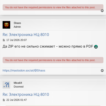
You do not have the required permissions to view the files attached to this post.
T
o
p
Shaos
Admin
Re: Электроника НЦ-8010
P
17 Jul 2026 20:07
o
Да ZIP его не сильно сжимает - можно прямо в PDF
s
t
You do not have the required permissions to view the files attached to this post.
https://mastodon.social/@Shaos
T
o
p
Mixa64
Doomed
Re: Электроника НЦ-8010
P
22 Jul 2026 01:47
o