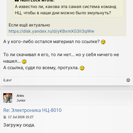
А известно ли, какова эта самая система команд
НЦ, чтобы в наши дни можно было эмульнуть?
Если ещё актуально
https://disk.yandex.ru/d/yKBxmXG3II3qWw
А у кого-либо остался материал по ссылке?
То ли скачивал я его, то ли нет... но у себя ничего не
нашел...
А ссылка, судя по всему, протухла.
iLavr
T
o
p
Aries
Junior
Re: Электроника НЦ-8010
P
17 Jul 2026 15:27
o
Загружу сюда.
s
t