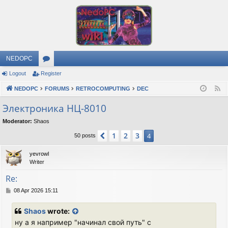
NEDOPC
Logout
Register
or
NEDOPC
u
FORUMS
RETROCOMPUTING
DEC
F
e
m
Электроника НЦ-8010
e
s
Moderator:
Shaos
d
1
2
3
Previous
4
50 posts
yevrowl
Writer
Re:
P
08 Apr 2026 15:11
o
s
Shaos
wrote:
t
ну а я например "начинал свой путь" с