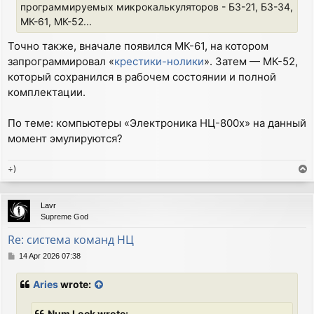
программируемых микрокалькуляторов - Б3-21, Б3-34,
МК-61, МК-52...
Точно также, вначале появился МК-61, на котором
запрограммировал «
крестики-нолики
». Затем — МК-52,
который сохранился в рабочем состоянии и полной
комплектации.
По теме: компьютеры «Электроника НЦ-800x» на данный
момент эмулируются?
÷)
T
o
p
Lavr
Supreme God
Re: система команд НЦ
P
14 Apr 2026 07:38
o
s
Aries
wrote:
t
Num Lock wrote: