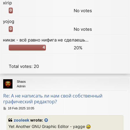
xirip
No votes
0
yojog
No votes
0
никак - всё равно нифига не сделаешь...
20%
4
Total votes:
20
Shaos
Admin
Re: А не написать ли нам свой собственный
графический редактор?
P
18 Feb 2025 10:05
o
s
zooleek
wrote:
t
Yet Another GNU Graphic Editor - yagge