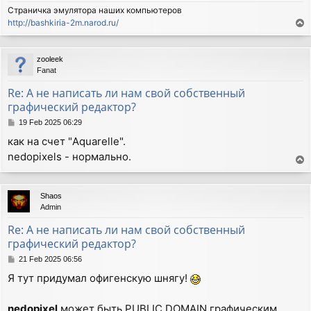
Страничка эмулятора наших компьютеров
http://bashkiria-2m.narod.ru/
T
o
p
zooleek
Fanat
Re: А не написать ли нам свой собственный
графический редактор?
P
19 Feb 2025 06:29
o
как на счет "Aquarelle".
s
nedopixels - нормально.
t
T
o
p
Shaos
Admin
Re: А не написать ли нам свой собственный
графический редактор?
P
21 Feb 2025 06:56
o
Я тут придумал офигенскую шнягу!
s
t
nedopixel
может быть PUBLIC DOMAIN графическим