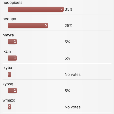
nedopixels
35%
7
nedopx
25%
5
hmyra
5%
1
ikzin
5%
1
ixyba
No votes
0
kyosq
5%
1
wmazo
No votes
0