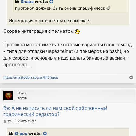
Shaos
wrote:
протокол должен быть очень специфический
Интеграция с интернетом не помешает.
Скорее интеграция с телнетом
Протокол может иметь текстовые варианты всех команд
- типа для отладки через telnet (и примеров на bash), но
для скорости основным надо делать бинарный вариант
протокола…
https://mastodon.social/@Shaos
T
o
p
Shaos
Admin
Re: А не написать ли нам свой собственный
графический редактор?
P
21 Feb 2025 19:37
o
s
Shaos
wrote:
t