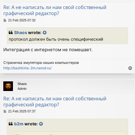
Re: А не написать ли нам свой собственный
графический редактор?
P
21 Feb 2025 07:32
o
s
Shaos
wrote:
t
протокол должен быть очень специфический
Интеграция с интернетом не помешает.
Страничка эмулятора наших компьютеров
http://bashkiria-2m.narod.ru/
T
o
p
Shaos
Admin
Re: А не написать ли нам свой собственный
графический редактор?
P
21 Feb 2025 07:37
o
s
b2m
wrote:
t