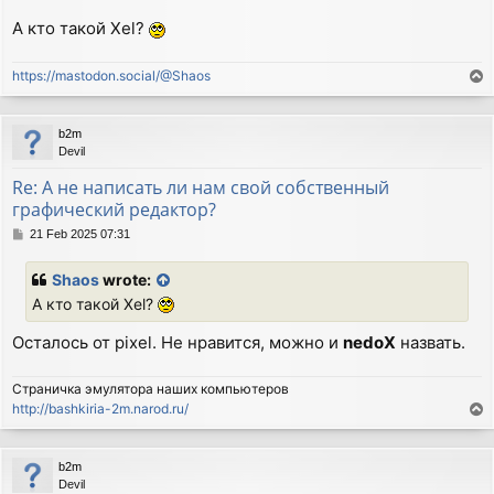
А кто такой Xel?
https://mastodon.social/@Shaos
T
o
p
b2m
Devil
Re: А не написать ли нам свой собственный
графический редактор?
P
21 Feb 2025 07:31
o
s
Shaos
wrote:
t
А кто такой Xel?
Осталось от pixel. Не нравится, можно и
nedoX
назвать.
Страничка эмулятора наших компьютеров
http://bashkiria-2m.narod.ru/
T
o
p
b2m
Devil