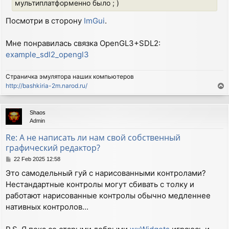
мультиплатформенно было ; )
Посмотри в сторону
ImGui
.
Мне понравилась связка OpenGL3+SDL2:
example_sdl2_opengl3
Страничка эмулятора наших компьютеров
http://bashkiria-2m.narod.ru/
T
o
p
Shaos
Admin
Re: А не написать ли нам свой собственный
графический редактор?
P
22 Feb 2025 12:58
o
Это самодельный гуй с нарисованными контролами?
s
Нестандартные контролы могут сбивать с толку и
t
работают нарисованные контролы обычно медленнее
нативных контролов...