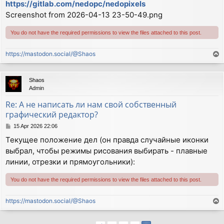
https://gitlab.com/nedopc/nedopixels
Screenshot from 2026-04-13 23-50-49.png
You do not have the required permissions to view the files attached to this post.
https://mastodon.social/@Shaos
T
o
p
Shaos
Admin
Re: А не написать ли нам свой собственный
графический редактор?
P
15 Apr 2026 22:06
o
Текущее положение дел (он правда случайные иконки
s
выбрал, чтобы режимы рисования выбирать - плавные
t
линии, отрезки и прямоугольники):
You do not have the required permissions to view the files attached to this post.
https://mastodon.social/@Shaos
T
o
p