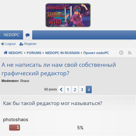
NEDOPC
Logout
Register
or
NEDOPC
u
FORUMS
NEDOPC IN RUSSIAN
Проект nedoPC
F
e
m
А не написать ли нам свой собственный
e
графический редактор?
s
d
Moderator:
Shaos
1
2
3
Previous
4
60 posts
Как бы такой редактор мог называться?
photoshaos
5%
1