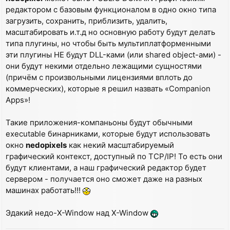
редактором с базовым функционалом в одно окно типа
загрузить, сохранить, приблизить, удалить,
масштабировать и.т.д но основную работу будут делать
типа плугины, но чтобы быть мультиплатформенными
эти плугины НЕ будут DLL-ками (или shared object-ами) -
они будут некими отдельно лежащими сущностями
(причём с произвольными лицензиями вплоть до
коммерческих), которые я решил назвать «Companion
Apps»!
Такие приложения-компаньоны будут обычными
executable бинарниками, которые будут использовать
окно
nedopixels
как некий масштабируемый
графический контекст, доступный по TCP/IP! То есть они
будут клиентами, а наш графический редактор будет
сервером - получается оно сможет даже на разных
машинах работать!!!
Эдакий недо-X-Window над X-Window