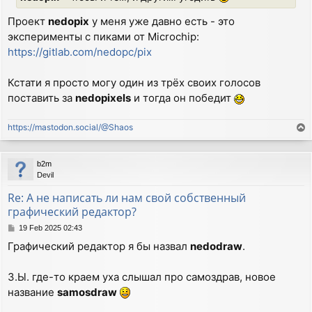
Проект
nedopix
у меня уже давно есть - это
эксперименты с пиками от Microchip:
https://gitlab.com/nedopc/pix
Кстати я просто могу один из трёх своих голосов
поставить за
nedopixels
и тогда он победит
https://mastodon.social/@Shaos
T
o
p
b2m
Devil
Re: А не написать ли нам свой собственный
графический редактор?
P
19 Feb 2025 02:43
o
Графический редактор я бы назвал
nedodraw
.
s
t
З.Ы. где-то краем уха слышал про самоздрав, новое
название
samosdraw