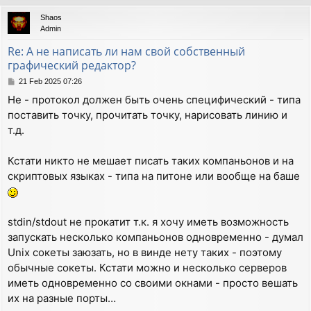
p
Shaos
Admin
Re: А не написать ли нам свой собственный
графический редактор?
P
21 Feb 2025 07:26
o
Не - протокол должен быть очень специфический - типа
s
поставить точку, прочитать точку, нарисовать линию и
t
т.д.
Кстати никто не мешает писать таких компаньонов и на
скриптовых языках - типа на питоне или вообще на баше
stdin/stdout не прокатит т.к. я хочу иметь возможность
запускать несколько компаньонов одновременно - думал
Unix сокеты заюзать, но в винде нету таких - поэтому
обычные сокеты. Кстати можно и несколько серверов
иметь одновременно со своими окнами - просто вешать
их на разные порты…