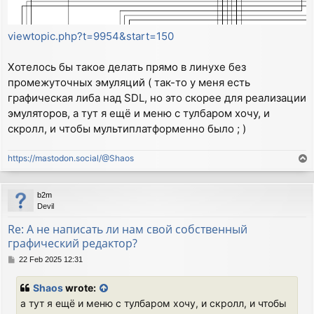
viewtopic.php?t=9954&start=150
Хотелось бы такое делать прямо в линухе без
промежуточных эмуляций ( так-то у меня есть
графическая либа над SDL, но это скорее для реализации
эмуляторов, а тут я ещё и меню с тулбаром хочу, и
скролл, и чтобы мультиплатформенно было ; )
https://mastodon.social/@Shaos
T
o
p
b2m
Devil
Re: А не написать ли нам свой собственный
графический редактор?
P
22 Feb 2025 12:31
o
s
Shaos
wrote:
t
а тут я ещё и меню с тулбаром хочу, и скролл, и чтобы