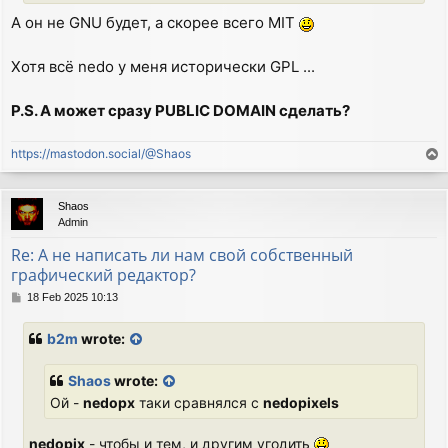
А он не GNU будет, а скорее всего MIT
Хотя всё nedo у меня исторически GPL ...
P.S. А может сразу PUBLIC DOMAIN сделать?
https://mastodon.social/@Shaos
T
o
p
Shaos
Admin
Re: А не написать ли нам свой собственный
графический редактор?
P
18 Feb 2025 10:13
o
s
b2m
wrote:
t
Shaos
wrote:
Ой -
nedopx
таки сравнялся с
nedopixels
nedopix
- чтобы и тем, и другим угодить