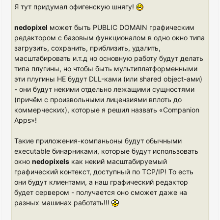
Я тут придумал офигенскую шнягу!
nedopixel
может быть PUBLIC DOMAIN графическим
редактором с базовым функционалом в одно окно типа
загрузить, сохранить, приблизить, удалить,
масштабировать и.т.д но основную работу будут делать
типа плугины, но чтобы быть мультиплатформенными
эти плугины НЕ будут DLL-ками (или shared object-ами)
- они будут некими отдельно лежащими сущностями
(причём с произвольными лицензиями вплоть до
коммерческих), которые я решил назвать «Companion
Apps»!
Такие приложения-компаньоны будут обычными
executable бинарниками, которые будут использовать
окно
nedopixels
как некий масштабируемый
графический контекст, доступный по TCP/IP! То есть
они будут клиентами, а наш графический редактор
будет сервером - получается оно сможет даже на
разных машинах работать!!!