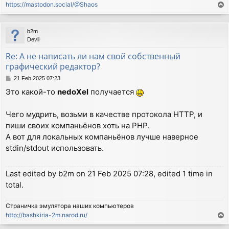
https://mastodon.social/@Shaos
T
o
p
b2m
Devil
Re: А не написать ли нам свой собственный
графический редактор?
P
21 Feb 2025 07:23
o
Это какой-то
nedoXel
получается
s
t
Чего мудрить, возьми в качестве протокола HTTP, и
пиши своих компаньёнов хоть на PHP.
А вот для локальных компаньёнов лучше наверное
stdin/stdout использовать.
Last edited by
b2m
on 21 Feb 2025 07:28, edited 1 time in
total.
Страничка эмулятора наших компьютеров
http://bashkiria-2m.narod.ru/
T
o