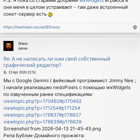
P.S. Я пока со старыми добрыми
wxWidgets
играюсь и
они меня в целом устраивают - там даже встроенный
сокет-сервер есть
https://mastodon.social/@Shaos
T
o
p
Shaos
Admin
Re: А не написать ли нам свой собственный
графический редактор?
P
13 Apr 2026 22:51
o
Мы с Google Gemini ( фейковый программист Jimmy Nee ;
s
) начали реализацию nedoPixels с помощью wxWidgets
t
по озвученным ранее спецификациям:
viewtopic.php?p=170462#p170462
viewtopic.php?p=171254#p171254
viewtopic.php?p=176637#p176637
viewtopic.php?p=176639#p176639
Screenshot from 2026-04-13 21-45-45.png
Репа Бублик-Домайного прожэкта: