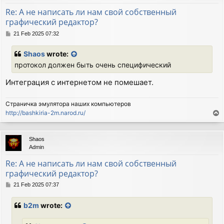
Re: А не написать ли нам свой собственный
графический редактор?
P
21 Feb 2025 07:32
o
s
Shaos
wrote:
t
протокол должен быть очень специфический
Интеграция с интернетом не помешает.
Страничка эмулятора наших компьютеров
http://bashkiria-2m.narod.ru/
T
o
p
Shaos
Admin
Re: А не написать ли нам свой собственный
графический редактор?
P
21 Feb 2025 07:37
o
s
b2m
wrote:
t