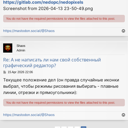
https://gitlab.com/nedopc/nedopixels
Screenshot from 2026-04-13 23-50-49.png
You do not have the required permissions to view the files attached to this post.
https://mastodon.social/@Shaos
T
o
p
Shaos
Admin
Re: А не написать ли нам свой собственный
графический редактор?
P
15 Apr 2026 22:06
o
Текущее положение дел (он правда случайные иконки
s
выбрал, чтобы режимы рисования выбирать - плавные
t
линии, отрезки и прямоугольники):
You do not have the required permissions to view the files attached to this post.
https://mastodon.social/@Shaos
T
o
p