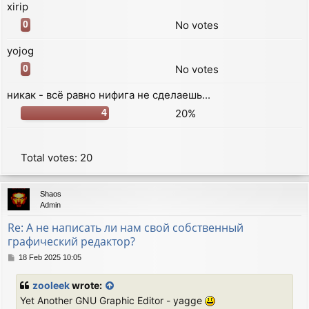
xirip
No votes
0
yojog
No votes
0
никак - всё равно нифига не сделаешь...
20%
4
Total votes:
20
Shaos
Admin
Re: А не написать ли нам свой собственный
графический редактор?
P
18 Feb 2025 10:05
o
s
zooleek
wrote:
t
Yet Another GNU Graphic Editor - yagge