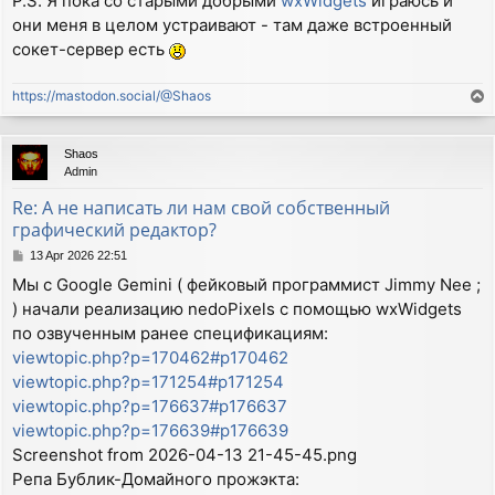
P.S. Я пока со старыми добрыми
wxWidgets
играюсь и
они меня в целом устраивают - там даже встроенный
сокет-сервер есть
https://mastodon.social/@Shaos
T
o
p
Shaos
Admin
Re: А не написать ли нам свой собственный
графический редактор?
P
13 Apr 2026 22:51
o
Мы с Google Gemini ( фейковый программист Jimmy Nee ;
s
) начали реализацию nedoPixels с помощью wxWidgets
t
по озвученным ранее спецификациям:
viewtopic.php?p=170462#p170462
viewtopic.php?p=171254#p171254
viewtopic.php?p=176637#p176637
viewtopic.php?p=176639#p176639
Screenshot from 2026-04-13 21-45-45.png
Репа Бублик-Домайного прожэкта: