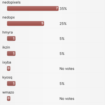
nedopixels
35%
7
nedopx
25%
5
hmyra
5%
1
ikzin
5%
1
ixyba
No votes
0
kyosq
5%
1
wmazo
No votes
0