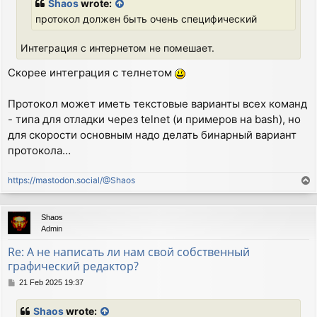
Shaos
wrote:
протокол должен быть очень специфический
Интеграция с интернетом не помешает.
Скорее интеграция с телнетом
Протокол может иметь текстовые варианты всех команд
- типа для отладки через telnet (и примеров на bash), но
для скорости основным надо делать бинарный вариант
протокола…
https://mastodon.social/@Shaos
T
o
p
Shaos
Admin
Re: А не написать ли нам свой собственный
графический редактор?
P
21 Feb 2025 19:37
o
s
Shaos
wrote:
t