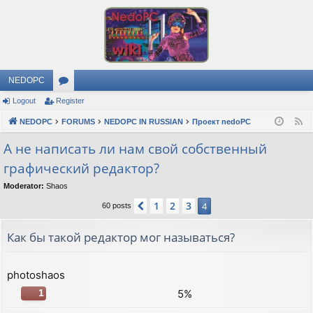
NEDOPC
Logout
Register
or
NEDOPC
u
FORUMS
NEDOPC IN RUSSIAN
Проект nedoPC
F
e
m
А не написать ли нам свой собственный
e
графический редактор?
s
d
Moderator:
Shaos
1
2
3
Previous
4
60 posts
Как бы такой редактор мог называться?
photoshaos
5%
1