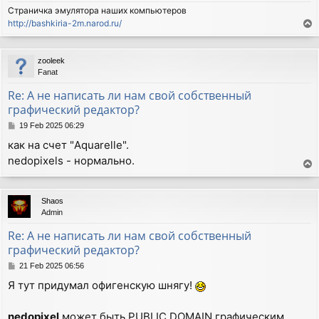
Страничка эмулятора наших компьютеров
http://bashkiria-2m.narod.ru/
T
o
p
zooleek
Fanat
Re: А не написать ли нам свой собственный
графический редактор?
P
19 Feb 2025 06:29
o
как на счет "Aquarelle".
s
nedopixels - нормально.
t
T
o
p
Shaos
Admin
Re: А не написать ли нам свой собственный
графический редактор?
P
21 Feb 2025 06:56
o
Я тут придумал офигенскую шнягу!
s
t
nedopixel
может быть PUBLIC DOMAIN графическим