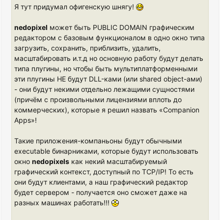
Я тут придумал офигенскую шнягу!
nedopixel
может быть PUBLIC DOMAIN графическим
редактором с базовым функционалом в одно окно типа
загрузить, сохранить, приблизить, удалить,
масштабировать и.т.д но основную работу будут делать
типа плугины, но чтобы быть мультиплатформенными
эти плугины НЕ будут DLL-ками (или shared object-ами)
- они будут некими отдельно лежащими сущностями
(причём с произвольными лицензиями вплоть до
коммерческих), которые я решил назвать «Companion
Apps»!
Такие приложения-компаньоны будут обычными
executable бинарниками, которые будут использовать
окно
nedopixels
как некий масштабируемый
графический контекст, доступный по TCP/IP! То есть
они будут клиентами, а наш графический редактор
будет сервером - получается оно сможет даже на
разных машинах работать!!!