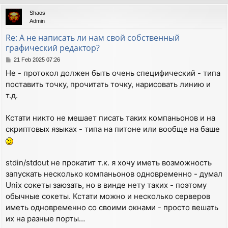
p
Shaos
Admin
Re: А не написать ли нам свой собственный
графический редактор?
P
21 Feb 2025 07:26
o
Не - протокол должен быть очень специфический - типа
s
поставить точку, прочитать точку, нарисовать линию и
t
т.д.
Кстати никто не мешает писать таких компаньонов и на
скриптовых языках - типа на питоне или вообще на баше
stdin/stdout не прокатит т.к. я хочу иметь возможность
запускать несколько компаньонов одновременно - думал
Unix сокеты заюзать, но в винде нету таких - поэтому
обычные сокеты. Кстати можно и несколько серверов
иметь одновременно со своими окнами - просто вешать
их на разные порты…