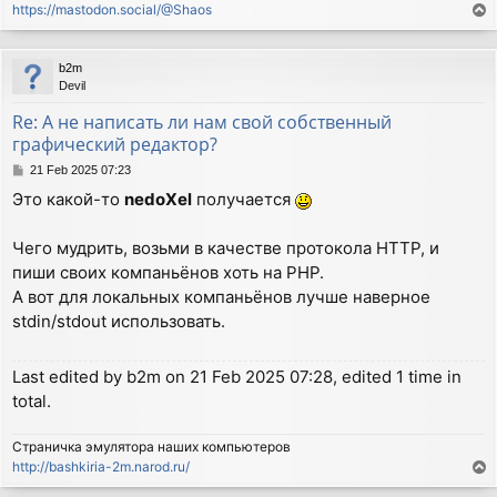
https://mastodon.social/@Shaos
T
o
p
b2m
Devil
Re: А не написать ли нам свой собственный
графический редактор?
P
21 Feb 2025 07:23
o
Это какой-то
nedoXel
получается
s
t
Чего мудрить, возьми в качестве протокола HTTP, и
пиши своих компаньёнов хоть на PHP.
А вот для локальных компаньёнов лучше наверное
stdin/stdout использовать.
Last edited by
b2m
on 21 Feb 2025 07:28, edited 1 time in
total.
Страничка эмулятора наших компьютеров
http://bashkiria-2m.narod.ru/
T
o