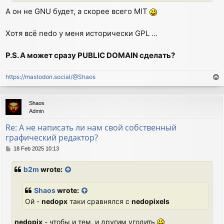
А он не GNU будет, а скорее всего MIT
Хотя всё nedo у меня исторически GPL ...
P.S. А может сразу PUBLIC DOMAIN сделать?
https://mastodon.social/@Shaos
T
o
p
Shaos
Admin
Re: А не написать ли нам свой собственный
графический редактор?
P
18 Feb 2025 10:13
o
s
b2m
wrote:
t
Shaos
wrote:
Ой -
nedopx
таки сравнялся с
nedopixels
nedopix
- чтобы и тем, и другим угодить