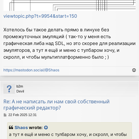
viewtopic.php?t=9954&start=150
Хотелось бы такое делать прямо в линухе без
промежуточных эмуляций ( так-то у меня есть
графическая либа над SDL, но это скорее для реализации
эмуляторов, а тут я ещё и меню с тулбаром хочу, и
скролл, и чтобы мультиплатформенно было ; )
https://mastodon.social/@Shaos
T
o
p
b2m
Devil
Re: А не написать ли нам свой собственный
графический редактор?
P
22 Feb 2025 12:31
o
s
Shaos
wrote:
t
а тут я ещё и меню с тулбаром хочу, и скролл, и чтобы