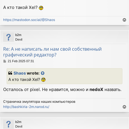
А кто такой Xel?
https://mastodon.social/@Shaos
T
o
p
b2m
Devil
Re: А не написать ли нам свой собственный
графический редактор?
P
21 Feb 2025 07:31
o
s
Shaos
wrote:
t
А кто такой Xel?
Осталось от pixel. Не нравится, можно и
nedoX
назвать.
Страничка эмулятора наших компьютеров
http://bashkiria-2m.narod.ru/
T
o
p
b2m
Devil