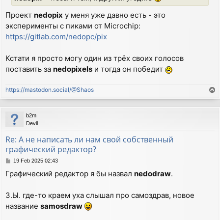
Проект
nedopix
у меня уже давно есть - это
эксперименты с пиками от Microchip:
https://gitlab.com/nedopc/pix
Кстати я просто могу один из трёх своих голосов
поставить за
nedopixels
и тогда он победит
https://mastodon.social/@Shaos
T
o
p
b2m
Devil
Re: А не написать ли нам свой собственный
графический редактор?
P
19 Feb 2025 02:43
o
Графический редактор я бы назвал
nedodraw
.
s
t
З.Ы. где-то краем уха слышал про самоздрав, новое
название
samosdraw