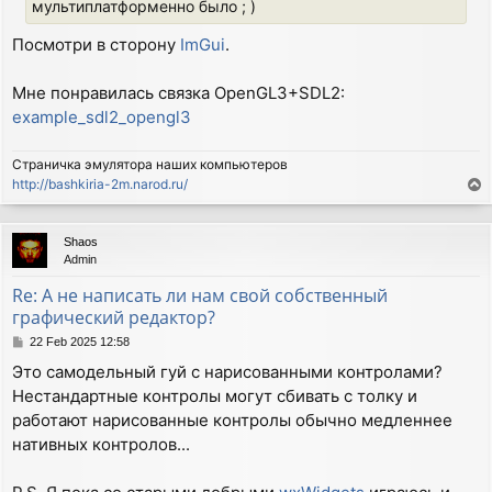
мультиплатформенно было ; )
Посмотри в сторону
ImGui
.
Мне понравилась связка OpenGL3+SDL2:
example_sdl2_opengl3
Страничка эмулятора наших компьютеров
http://bashkiria-2m.narod.ru/
T
o
p
Shaos
Admin
Re: А не написать ли нам свой собственный
графический редактор?
P
22 Feb 2025 12:58
o
Это самодельный гуй с нарисованными контролами?
s
Нестандартные контролы могут сбивать с толку и
t
работают нарисованные контролы обычно медленнее
нативных контролов...