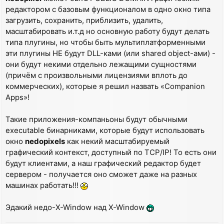
редактором с базовым функционалом в одно окно типа
загрузить, сохранить, приблизить, удалить,
масштабировать и.т.д но основную работу будут делать
типа плугины, но чтобы быть мультиплатформенными
эти плугины НЕ будут DLL-ками (или shared object-ами) -
они будут некими отдельно лежащими сущностями
(причём с произвольными лицензиями вплоть до
коммерческих), которые я решил назвать «Companion
Apps»!
Такие приложения-компаньоны будут обычными
executable бинарниками, которые будут использовать
окно
nedopixels
как некий масштабируемый
графический контекст, доступный по TCP/IP! То есть они
будут клиентами, а наш графический редактор будет
сервером - получается оно сможет даже на разных
машинах работать!!!
Эдакий недо-X-Window над X-Window