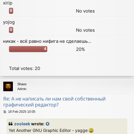
xirip
No votes
0
yojog
No votes
0
никак - всё равно нифига не сделаешь...
20%
4
Total votes:
20
Shaos
Admin
Re: А не написать ли нам свой собственный
графический редактор?
P
18 Feb 2025 10:05
o
s
zooleek
wrote:
t
Yet Another GNU Graphic Editor - yagge