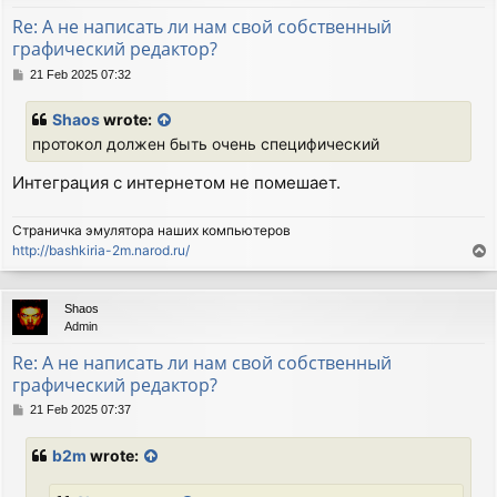
Re: А не написать ли нам свой собственный
графический редактор?
P
21 Feb 2025 07:32
o
s
Shaos
wrote:
t
протокол должен быть очень специфический
Интеграция с интернетом не помешает.
Страничка эмулятора наших компьютеров
http://bashkiria-2m.narod.ru/
T
o
p
Shaos
Admin
Re: А не написать ли нам свой собственный
графический редактор?
P
21 Feb 2025 07:37
o
s
b2m
wrote:
t