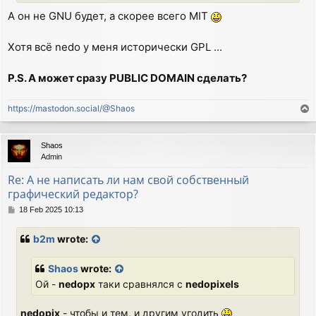
А он не GNU будет, а скорее всего MIT
Хотя всё nedo у меня исторически GPL ...
P.S. А может сразу PUBLIC DOMAIN сделать?
https://mastodon.social/@Shaos
T
o
p
Shaos
Admin
Re: А не написать ли нам свой собственный
графический редактор?
P
18 Feb 2025 10:13
o
s
b2m
wrote:
t
Shaos
wrote:
Ой -
nedopx
таки сравнялся с
nedopixels
nedopix
- чтобы и тем, и другим угодить