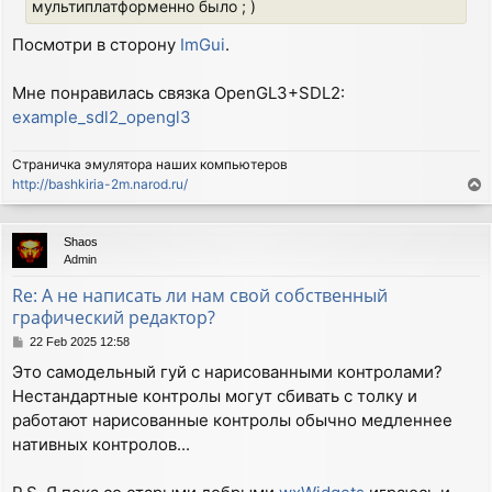
мультиплатформенно было ; )
Посмотри в сторону
ImGui
.
Мне понравилась связка OpenGL3+SDL2:
example_sdl2_opengl3
Страничка эмулятора наших компьютеров
http://bashkiria-2m.narod.ru/
T
o
p
Shaos
Admin
Re: А не написать ли нам свой собственный
графический редактор?
P
22 Feb 2025 12:58
o
Это самодельный гуй с нарисованными контролами?
s
Нестандартные контролы могут сбивать с толку и
t
работают нарисованные контролы обычно медленнее
нативных контролов...