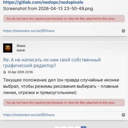
https://gitlab.com/nedopc/nedopixels
Screenshot from 2026-04-13 23-50-49.png
You do not have the required permissions to view the files attached to this post.
https://mastodon.social/@Shaos
T
o
p
Shaos
Admin
Re: А не написать ли нам свой собственный
графический редактор?
P
15 Apr 2026 22:06
o
Текущее положение дел (он правда случайные иконки
s
выбрал, чтобы режимы рисования выбирать - плавные
t
линии, отрезки и прямоугольники):
You do not have the required permissions to view the files attached to this post.
https://mastodon.social/@Shaos
T
o
p