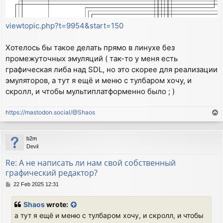
viewtopic.php?t=9954&start=150
Хотелось бы такое делать прямо в линухе без
промежуточных эмуляций ( так-то у меня есть
графическая либа над SDL, но это скорее для реализации
эмуляторов, а тут я ещё и меню с тулбаром хочу, и
скролл, и чтобы мультиплатформенно было ; )
https://mastodon.social/@Shaos
T
o
p
b2m
Devil
Re: А не написать ли нам свой собственный
графический редактор?
P
22 Feb 2025 12:31
o
s
Shaos
wrote:
t
а тут я ещё и меню с тулбаром хочу, и скролл, и чтобы