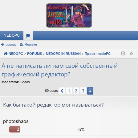
NEDOPC
Logout
Register
or
NEDOPC
u
FORUMS
NEDOPC IN RUSSIAN
Проект nedoPC
F
e
m
А не написать ли нам свой собственный
e
графический редактор?
s
d
Moderator:
Shaos
1
2
3
Previous
4
60 posts
Как бы такой редактор мог называться?
photoshaos
5%
1