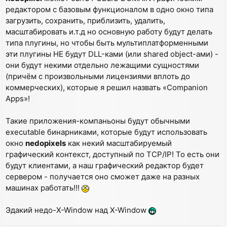
редактором с базовым функционалом в одно окно типа
загрузить, сохранить, приблизить, удалить,
масштабировать и.т.д но основную работу будут делать
типа плугины, но чтобы быть мультиплатформенными
эти плугины НЕ будут DLL-ками (или shared object-ами) -
они будут некими отдельно лежащими сущностями
(причём с произвольными лицензиями вплоть до
коммерческих), которые я решил назвать «Companion
Apps»!
Такие приложения-компаньоны будут обычными
executable бинарниками, которые будут использовать
окно
nedopixels
как некий масштабируемый
графический контекст, доступный по TCP/IP! То есть они
будут клиентами, а наш графический редактор будет
сервером - получается оно сможет даже на разных
машинах работать!!!
Эдакий недо-X-Window над X-Window