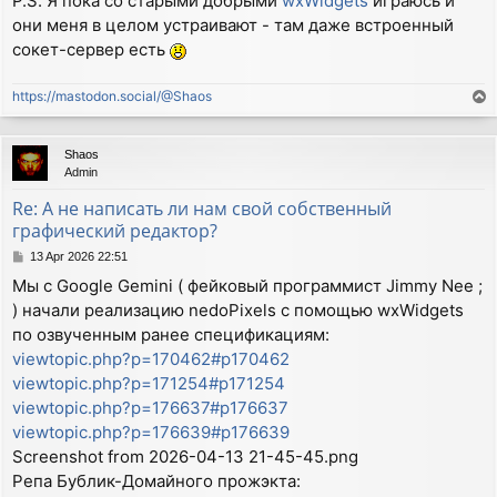
P.S. Я пока со старыми добрыми
wxWidgets
играюсь и
они меня в целом устраивают - там даже встроенный
сокет-сервер есть
https://mastodon.social/@Shaos
T
o
p
Shaos
Admin
Re: А не написать ли нам свой собственный
графический редактор?
P
13 Apr 2026 22:51
o
Мы с Google Gemini ( фейковый программист Jimmy Nee ;
s
) начали реализацию nedoPixels с помощью wxWidgets
t
по озвученным ранее спецификациям:
viewtopic.php?p=170462#p170462
viewtopic.php?p=171254#p171254
viewtopic.php?p=176637#p176637
viewtopic.php?p=176639#p176639
Screenshot from 2026-04-13 21-45-45.png
Репа Бублик-Домайного прожэкта: