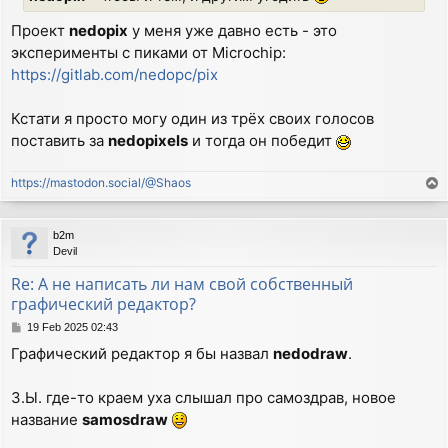
Проект
nedopix
у меня уже давно есть - это
эксперименты с пиками от Microchip:
https://gitlab.com/nedopc/pix
Кстати я просто могу один из трёх своих голосов
поставить за
nedopixels
и тогда он победит
https://mastodon.social/@Shaos
T
o
p
b2m
Devil
Re: А не написать ли нам свой собственный
графический редактор?
P
19 Feb 2025 02:43
o
Графический редактор я бы назвал
nedodraw
.
s
t
З.Ы. где-то краем уха слышал про самоздрав, новое
название
samosdraw