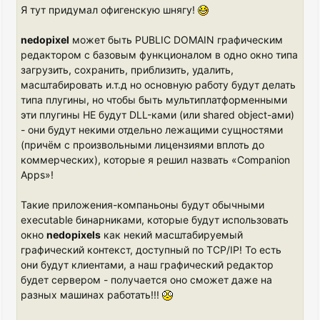
Я тут придумал офигенскую шнягу!
nedopixel
может быть PUBLIC DOMAIN графическим
редактором с базовым функционалом в одно окно типа
загрузить, сохранить, приблизить, удалить,
масштабировать и.т.д но основную работу будут делать
типа плугины, но чтобы быть мультиплатформенными
эти плугины НЕ будут DLL-ками (или shared object-ами)
- они будут некими отдельно лежащими сущностями
(причём с произвольными лицензиями вплоть до
коммерческих), которые я решил назвать «Companion
Apps»!
Такие приложения-компаньоны будут обычными
executable бинарниками, которые будут использовать
окно
nedopixels
как некий масштабируемый
графический контекст, доступный по TCP/IP! То есть
они будут клиентами, а наш графический редактор
будет сервером - получается оно сможет даже на
разных машинах работать!!!