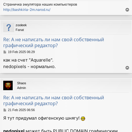
Страничка эмулятора наших компьютеров
http://bashkiria-2m.narod.ru/
T
o
p
zooleek
Fanat
Re: А не написать ли нам свой собственный
графический редактор?
P
19 Feb 2025 06:29
o
как на счет "Aquarelle".
s
nedopixels - нормально.
t
T
o
p
Shaos
Admin
Re: А не написать ли нам свой собственный
графический редактор?
P
21 Feb 2025 06:56
o
Я тут придумал офигенскую шнягу!
s
t
nedopixel
может быть PUBLIC DOMAIN графическим