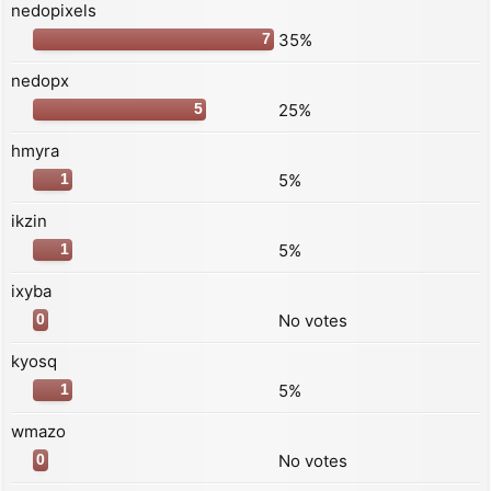
nedopixels
35%
7
nedopx
25%
5
hmyra
5%
1
ikzin
5%
1
ixyba
No votes
0
kyosq
5%
1
wmazo
No votes
0