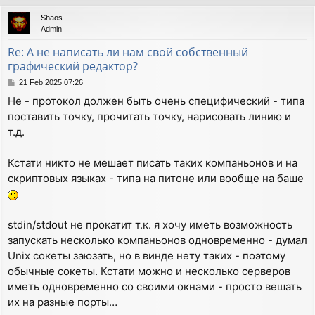
p
Shaos
Admin
Re: А не написать ли нам свой собственный
графический редактор?
P
21 Feb 2025 07:26
o
Не - протокол должен быть очень специфический - типа
s
поставить точку, прочитать точку, нарисовать линию и
t
т.д.
Кстати никто не мешает писать таких компаньонов и на
скриптовых языках - типа на питоне или вообще на баше
stdin/stdout не прокатит т.к. я хочу иметь возможность
запускать несколько компаньонов одновременно - думал
Unix сокеты заюзать, но в винде нету таких - поэтому
обычные сокеты. Кстати можно и несколько серверов
иметь одновременно со своими окнами - просто вешать
их на разные порты…