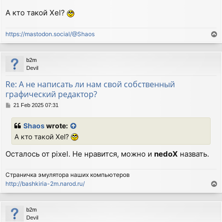
А кто такой Xel?
https://mastodon.social/@Shaos
T
o
p
b2m
Devil
Re: А не написать ли нам свой собственный
графический редактор?
P
21 Feb 2025 07:31
o
s
Shaos
wrote:
t
А кто такой Xel?
Осталось от pixel. Не нравится, можно и
nedoX
назвать.
Страничка эмулятора наших компьютеров
http://bashkiria-2m.narod.ru/
T
o
p
b2m
Devil