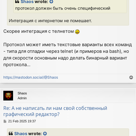
Shaos
wrote:
протокол должен быть очень специфический
Интеграция с интернетом не помешает.
Скорее интеграция с телнетом
Протокол может иметь текстовые варианты всех команд
- типа для отладки через telnet (и примеров на bash), но
для скорости основным надо делать бинарный вариант
протокола…
https://mastodon.social/@Shaos
T
o
p
Shaos
Admin
Re: А не написать ли нам свой собственный
графический редактор?
P
21 Feb 2025 19:37
o
s
Shaos
wrote:
t